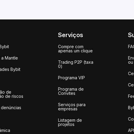
Serviços
S
Bybit
Compre com
FA
apenas um clique
a Mantle
Env
Trading P2P (taxa
ou
0)
ades Bybit
Ce
Programa VIP
Ce
Programa de
ção de
Convites
ão de riscos
Fe
Serviços para
 denúncias
Byb
empresas
Co
Listagem de
projetos
lâmica
AP