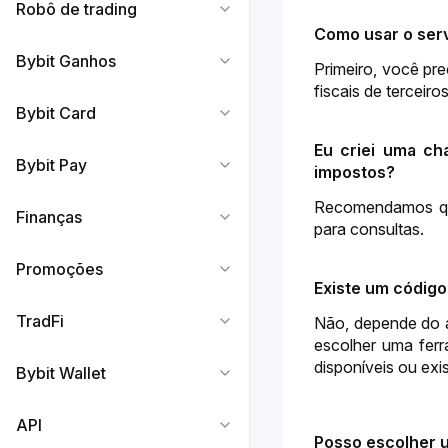
Robô de trading
Como usar o serv
Bybit Ganhos
Primeiro, você pre
fiscais de terceir
Bybit Card
Eu criei uma ch
Bybit Pay
impostos?
Recomendamos que 
Finanças
para consultas.
Promoções
Existe um código
TradFi
Não, depende do ac
escolher uma ferra
disponíveis ou exi
Bybit Wallet
API
Posso escolher u