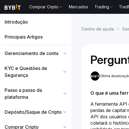
Comprar Cripto
Mercados
Trading
Trad
Introdução
Centro de ajuda
Ger
Principais Artigos
Gerenciamento de conta
Pergun
KYC e Questões de
Segurança
Última atualizaç
Passo a passo da
O que é uma fer
plataforma
A ferramenta API d
perdas de capital 
Depósito/Saque de Cripto
API dos usuários 
coletará o histór
Comprar Cripto