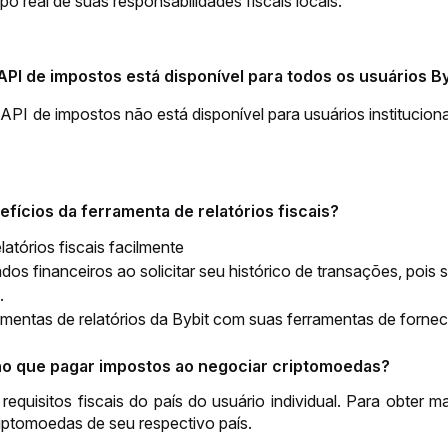
po real de suas responsabilidades fiscais locais.
API de impostos está disponível para todos os usuários B
API de impostos não está disponível para usuários instituciona
efícios da ferramenta de relatórios fiscais?
latórios fiscais facilmente
ados financeiros ao solicitar seu histórico de transações, p
.
amentas de relatórios da Bybit com suas ferramentas de forneced
ho que pagar impostos ao negociar criptomoedas?
equisitos fiscais do país do usuário individual. Para obter ma
iptomoedas de seu respectivo país.