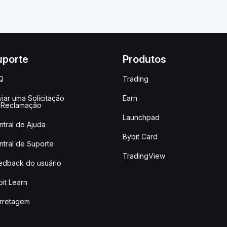
uporte
Produtos
Q
Trading
iar uma Solicitação
Earn
 Reclamação
Launchpad
ntral de Ajuda
Bybit Card
ntral de Suporte
TradingView
edback do usuário
it Learn
rretagem
I