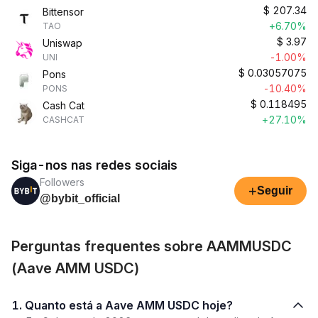
$
207.34
Bittensor
+6.70%
TAO
$
3.97
Uniswap
-1.00%
UNI
$
0.03057075
Pons
-10.40%
PONS
$
0.118495
Cash Cat
+27.10%
CASHCAT
Siga-nos nas redes sociais
Followers
+
Seguir
@bybit_official
Perguntas frequentes sobre AAMMUSDC
(Aave AMM USDC)
1. Quanto está a Aave AMM USDC hoje?