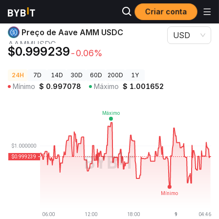
Criar conta
Preços de Criptomoedas
Preço de Aave AMM USDC AAMMUSDC
Preço de Aave AMM USDC
USD
AAMMUSDC
$0.999239
-0.06%
24H
7D
14D
30D
60D
200D
1Y
Mínimo
$
0.997078
Máximo
$
1.001652