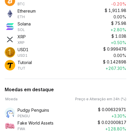
-0.20%
BTC
$
1,911.98
Ethereum
0.00%
ETH
$
75.98
Solana
+2.80%
SOL
$
1.038
XRP
+0.50%
XRP
$
0.999476
USD1
0.00%
USD1
$
0.142898
Tutorial
+267.30%
TUT
Moedas em destaque
Moeda
Preço e Alteração em 24h (%)
$
0.00632971
Pudgy Penguins
+3.30%
PENGU
$
0.02000817
Fake World Assets
+128.80%
FWA