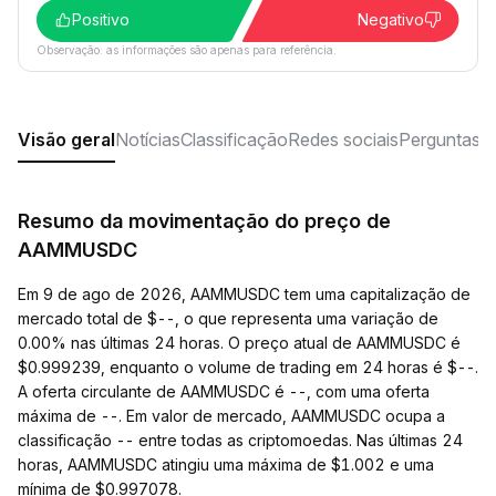
Positivo
Negativo
Observação: as informações são apenas para referência.
Visão geral
Notícias
Classificação
Redes sociais
Perguntas f
Resumo da movimentação do preço de
AAMMUSDC
Em 9 de ago de 2026, AAMMUSDC tem uma capitalização de
mercado total de $--, o que representa uma variação de
0.00% nas últimas 24 horas. O preço atual de AAMMUSDC é
$0.999239, enquanto o volume de trading em 24 horas é $--.
A oferta circulante de AAMMUSDC é --, com uma oferta
máxima de --. Em valor de mercado, AAMMUSDC ocupa a
classificação -- entre todas as criptomoedas. Nas últimas 24
horas, AAMMUSDC atingiu uma máxima de $1.002 e uma
mínima de $0.997078.