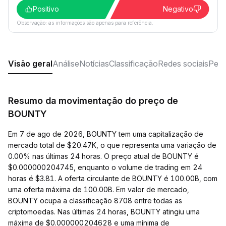
Positivo
Negativo
Observação: as informações são apenas para referência.
Visão geral
Análise
Notícias
Classificação
Redes sociais
Perg
Resumo da movimentação do preço de
BOUNTY
Em 7 de ago de 2026, BOUNTY tem uma capitalização de
mercado total de $20.47K, o que representa uma variação de
0.00% nas últimas 24 horas. O preço atual de BOUNTY é
$0.000000204745, enquanto o volume de trading em 24
horas é $3.81. A oferta circulante de BOUNTY é 100.00B, com
uma oferta máxima de 100.00B. Em valor de mercado,
BOUNTY ocupa a classificação 8708 entre todas as
criptomoedas. Nas últimas 24 horas, BOUNTY atingiu uma
máxima de $0.000000204628 e uma mínima de