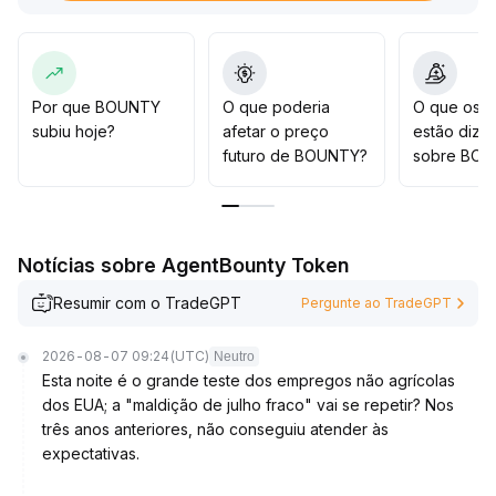
(como o ponto mais baixo recente), mantendo stop
loss rigoroso
.
Para o médio prazo, a estratégia é aumentar posições
apenas após ruptura confirmada seguida de pullback
.
No geral, é importante controlar o tamanho das
Por que BOUNTY
O que poderia
O que os t
posições, priorizar a gestão de risco e aguardar a
subiu hoje?
afetar o preço
estão dize
definição clara da tendência
.
futuro de BOUNTY?
sobre BO
Notícias sobre AgentBounty Token
Resumir com o TradeGPT
Pergunte ao TradeGPT
2026-08-07 09:24
(UTC)
Neutro
Esta noite é o grande teste dos empregos não agrícolas
dos EUA; a "maldição de julho fraco" vai se repetir? Nos
três anos anteriores, não conseguiu atender às
expectativas.