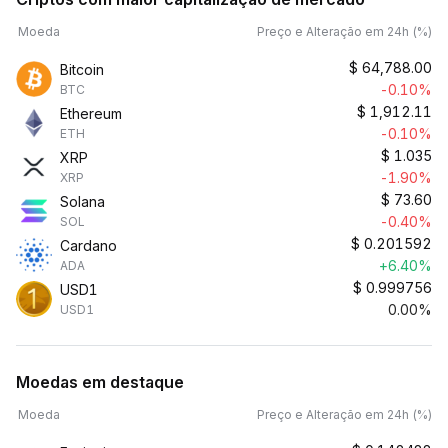
Moeda
Preço e Alteração em 24h (%)
$
64,788.00
Bitcoin
-0.10%
BTC
$
1,912.11
Ethereum
-0.10%
ETH
$
1.035
XRP
-1.90%
XRP
$
73.60
Solana
-0.40%
SOL
$
0.201592
Cardano
+6.40%
ADA
$
0.999756
USD1
0.00%
USD1
Moedas em destaque
Moeda
Preço e Alteração em 24h (%)