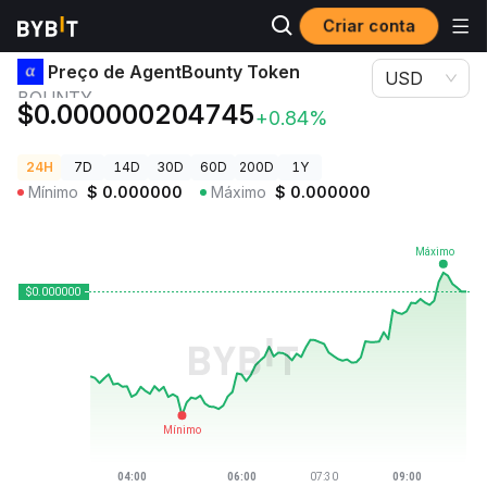
Criar conta
Preços de Criptomoedas
Preço de AgentBounty Token BOUNTY
Preço de AgentBounty Token
USD
BOUNTY
$0.000000204745
+0.84%
24H
7D
14D
30D
60D
200D
1Y
Mínimo
$
0.000000
Máximo
$
0.000000