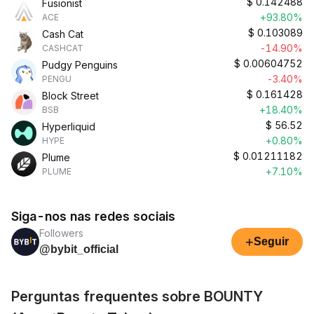
$
0.142488
Fusionist
+93.80%
ACE
$
0.103089
Cash Cat
-14.90%
CASHCAT
$
0.00604752
Pudgy Penguins
-3.40%
PENGU
$
0.161428
Block Street
+18.40%
BSB
$
56.52
Hyperliquid
+0.80%
HYPE
$
0.01211182
Plume
+7.10%
PLUME
Siga-nos nas redes sociais
Followers
+
Seguir
@bybit_official
Perguntas frequentes sobre BOUNTY