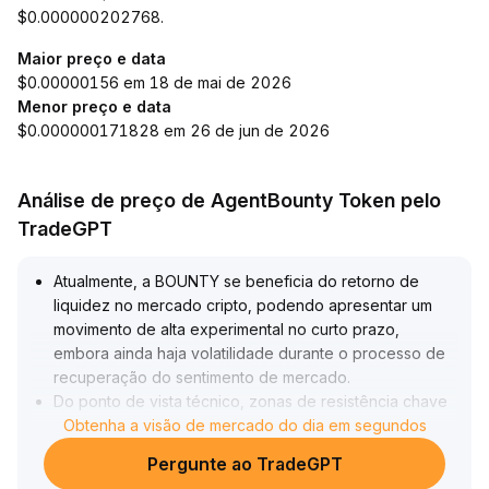
$0.000000202768.
Maior preço e data
$0.00000156 em 18 de mai de 2026
Menor preço e data
$0.000000171828 em 26 de jun de 2026
Análise de preço de AgentBounty Token pelo
TradeGPT
Atualmente, a BOUNTY se beneficia do retorno de
liquidez no mercado cripto, podendo apresentar um
movimento de alta experimental no curto prazo,
embora ainda haja volatilidade durante o processo de
recuperação do sentimento de mercado
.
Do ponto de vista técnico, zonas de resistência chave
e variações de volume ainda precisam ser confirmadas
Obtenha a visão de mercado do dia em segundos
.
Recomenda-se iniciar operações de curto prazo com
Pergunte ao TradeGPT
pequenas posições próximas aos principais suportes