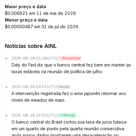
Maior preço e data
$0.006921 em 11 de mai de 2026
Menor preço e data
$0.00000487 em 31 de jul de 2026
Notícias sobre AINL
2026-08-06 01:18
(UTC)
Pessimista
Daly do Fed diz que o banco central fez bem em manter as
taxas estáveis na reunião de política de julho
2026-08-05 23:01
(UTC)
Neutro
A intervenção registrada fez o iene japonês retornar aos
níveis de meados de maio.
2026-08-05 22:25
(UTC)
Otimista
O banco central do Brasil cortou sua taxa de juros básica
em um quarto de ponto pela quarta reunião consecutiva
após novos dados mostrarem uma desaceleração no