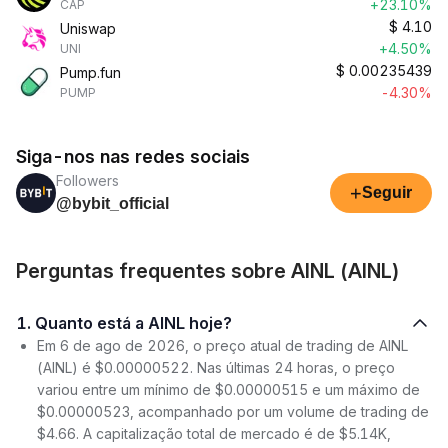
+23.10%
CAP
$
4.10
Uniswap
+4.50%
UNI
$
0.00235439
Pump.fun
-4.30%
PUMP
Siga-nos nas redes sociais
Followers
+
Seguir
@bybit_official
Perguntas frequentes sobre AINL (AINL)
1. Quanto está a AINL hoje?
Em 6 de ago de 2026, o preço atual de trading de AINL
(AINL) é $0.00000522. Nas últimas 24 horas, o preço
variou entre um mínimo de $0.00000515 e um máximo de
$0.00000523, acompanhado por um volume de trading de
$4.66. A capitalização total de mercado é de $5.14K,