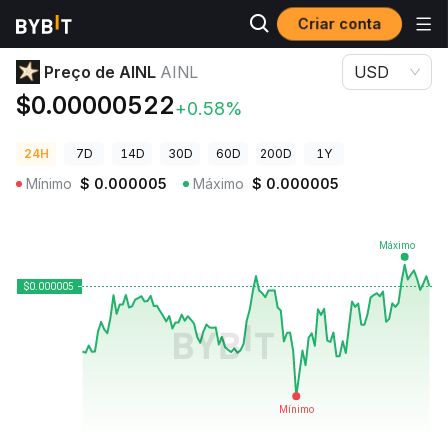
Criar conta
Preços de Criptomoedas
Preço de AINL AINL
Preço de AINL
AINL
USD
$0.00000522
+0.58%
24H
7D
14D
30D
60D
200D
1Y
Mínimo
$
0.000005
Máximo
$
0.000005