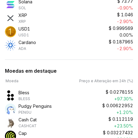
$
73.77
Solana
-0.90%
SOL
$
1.046
XRP
-2.90%
XRP
$
0.999569
USD1
0.00%
USD1
$
0.187965
Cardano
-2.90%
ADA
Moedas em destaque
Moeda
Preço e Alteração em 24h (%)
$
0.0278155
Bless
+97.30%
BLESS
$
0.00622952
Pudgy Penguins
+1.20%
PENGU
$
0.112119
Cash Cat
+23.50%
CASHCAT
$
0.03227432
Cap