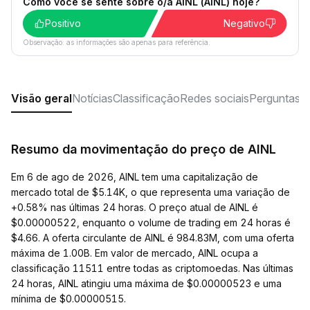
Como você se sente sobre o/a AINL (AINL) hoje?
Positivo
Negativo
Observação: as informações são apenas para referência.
Visão geral
Notícias
Classificação
Redes sociais
Perguntas f
Resumo da movimentação do preço de AINL
Em 6 de ago de 2026, AINL tem uma capitalização de
mercado total de $5.14K, o que representa uma variação de
+0.58% nas últimas 24 horas. O preço atual de AINL é
$0.00000522, enquanto o volume de trading em 24 horas é
$4.66. A oferta circulante de AINL é 984.83M, com uma oferta
máxima de 1.00B. Em valor de mercado, AINL ocupa a
classificação 11511 entre todas as criptomoedas. Nas últimas
24 horas, AINL atingiu uma máxima de $0.00000523 e uma
mínima de $0.00000515.