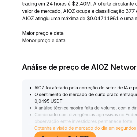
trading em 24 horas é $2.40M. A oferta circulant
valor de mercado, AIOZ ocupa a classificação 377 
AIOZ atingiu uma máxima de $0.04711981 e uma 
Maior preço e data
Menor preço e data
Análise de preço de AIOZ Netwo
AIOZ foi afetado pela correção do setor de IA e p
O sentimento do mercado de curto prazo enfraque
0,0495 USDT
.
A análise técnica mostra falta de volume, com a d
Combinado com divergências agressivas no Federal
observação entre investidores permanece forte
.
Obtenha a visão de mercado do dia em segundos
É recomendável cautela, monitorar de perto rompi
políticos ou setoriais
.