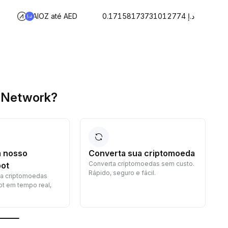
AIOZ até AED
د.إ 0.17158173731012774
Z Network?
 nosso
Converta sua criptomoeda
Converta criptomoedas sem custo.
G
ot
Rápido, seguro e fácil.
c
a criptomoedas
p
t em tempo real,