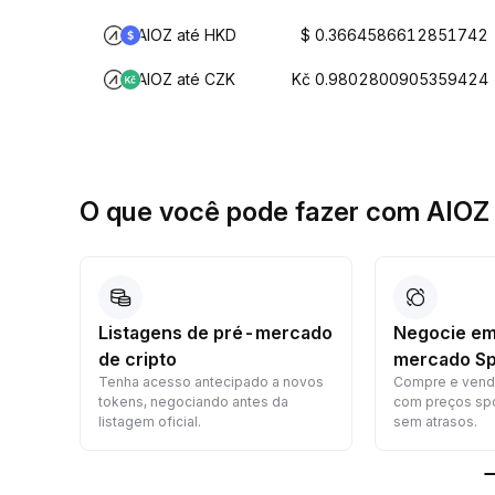
AIOZ até HKD
$ 0.3664586612851742
AIOZ até CZK
Kč 0.9802800905359424
O que você pode fazer com AIO
to
Listagens de pré-mercado
Negocie em
de cripto
mercado Sp
seu
Tenha acesso antecipado a novos
Compre e vend
tokens, negociando antes da
com preços spo
listagem oficial.
sem atrasos.