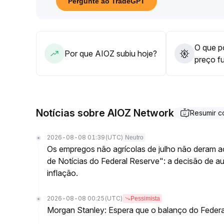
Pergunte ao TradeGPT
Antes do rompimento, não é indicado assumir gra
O que po
Por que AIOZ subiu hoje?
preço f
Notícias sobre AIOZ Network
Resumir 
2026-08-08 01:39
(UTC)
Neutro
Os empregos não agrícolas de julho não deram a
de Notícias do Federal Reserve": a decisão de 
inflação.
2026-08-08 00:25
(UTC)
Pessimista
Morgan Stanley: Espera que o balanço do Federa