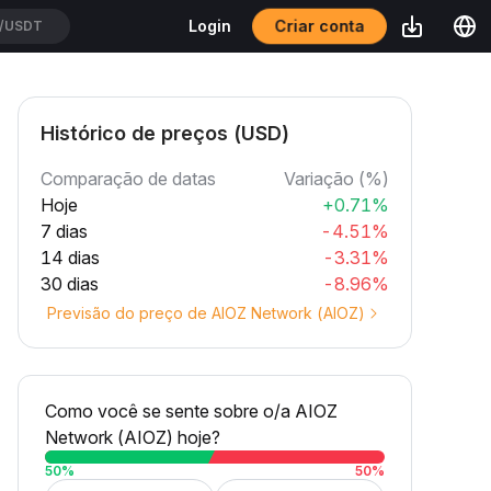
Criar conta
Login
K/USDT
Histórico de preços (USD)
Comparação de datas
Variação (%)
Hoje
+0.71%
7 dias
-4.51%
14 dias
-3.31%
30 dias
-8.96%
Previsão do preço de AIOZ Network (AIOZ)
Como você se sente sobre o/a AIOZ
Network (AIOZ) hoje?
50
%
50
%