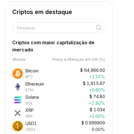
Criptos em destaque
Pesquisar
Criptos com maior capitalização de
mercado
Moeda
Preço e Alteração em 24h (%)
$
64,966.00
Bitcoin
+1.10%
BTC
$
1,915.97
Ethereum
+0.60%
ETH
$
74.80
Solana
+2.80%
SOL
$
1.034
XRP
+1.00%
XRP
$
0.999909
USD1
0.00%
USD1