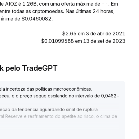
e de AIOZ é 1.26B, com uma oferta máxima de --. Em
entre todas as criptomoedas. Nas últimas 24 horas,
mínima de $0.0460082.
$2.65 em 3 de abr de 2021
$0.01099588 em 13 de set de 2023
rk pelo TradeGPT
ela incerteza das políticas macroeconômicas
.
ceu, e o preço segue oscilando no intervalo de 0,0462–
ireção da tendência aguardando sinal de ruptura
.
 Reserve e resfriamento do apetite ao risco, o clima de
mentos do intervalo e o surgimento de catalisadores