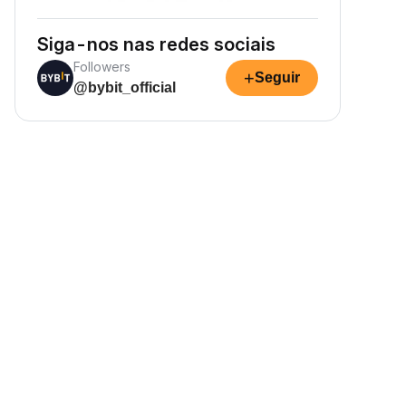
Siga-nos nas redes sociais
Followers
+
Seguir
@bybit_official
Renda passiva em cripto
aranta sua renda passiva em
ripto. Basta depositar e ver seu
atrimônio crescer.