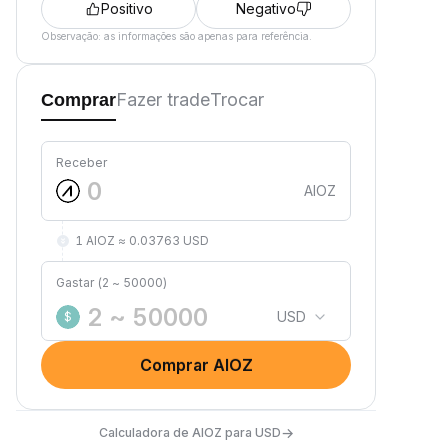
Positivo
Negativo
Observação: as informações são apenas para referência.
Fazer trade
Trocar
Comprar
Receber
AIOZ
1 AIOZ ≈ 0.03763 USD
Gastar (2 ~ 50000)
USD
$
Comprar AIOZ
→
Calculadora de AIOZ para USD