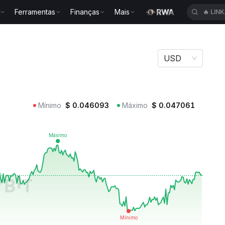
Ferramentas
Finanças
Mais
🔥
LIN
OZ
USD
Mínimo
$
0.046093
Máximo
$
0.047061