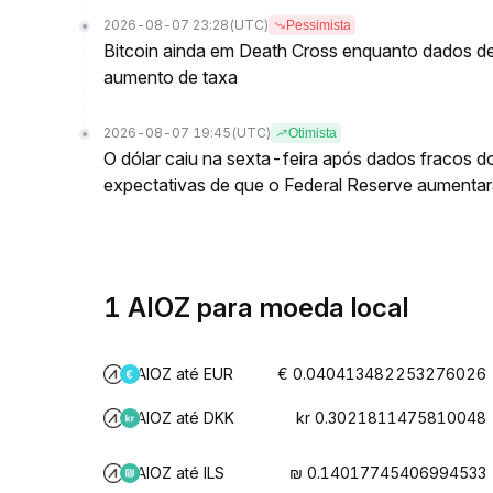
2026-08-07 23:28
(UTC)
Pessimista
Bitcoin ainda em Death Cross enquanto dados 
aumento de taxa
2026-08-07 19:45
(UTC)
Otimista
O dólar caiu na sexta-feira após dados fracos 
expectativas de que o Federal Reserve aumentará
1 AIOZ para moeda local
AIOZ até EUR
€ 0.040413482253276026
AIOZ até DKK
kr 0.3021811475810048
AIOZ até ILS
₪ 0.14017745406994533