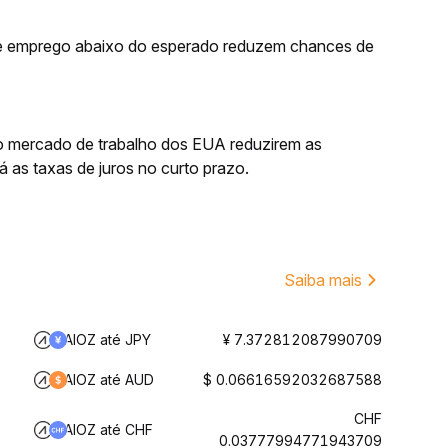
de emprego abaixo do esperado reduzem chances de
do mercado de trabalho dos EUA reduzirem as
 as taxas de juros no curto prazo.
Saiba mais
AIOZ até JPY
¥ 7.372812087990709
AIOZ até AUD
$ 0.06616592032687588
CHF
AIOZ até CHF
0.03777994771943709