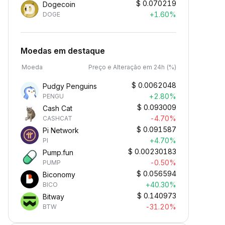
$
0.070219
Dogecoin
+1.60%
DOGE
Moedas em destaque
Moeda
Preço e Alteração em 24h (%)
$
0.0062048
Pudgy Penguins
+2.80%
PENGU
$
0.093009
Cash Cat
-4.70%
CASHCAT
$
0.091587
Pi Network
+4.70%
PI
$
0.00230183
Pump.fun
-0.50%
PUMP
$
0.056594
Biconomy
+40.30%
BICO
$
0.140973
Bitway
-31.20%
BTW