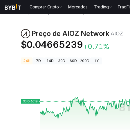
Comprar Cripto
Mercados
Trading
TradFi
Preços de Criptomoedas
Preço de AIOZ Network AI
Preço de AIOZ Network
AIOZ
$0.04665239
+0.71%
24H
7D
14D
30D
60D
200D
1Y