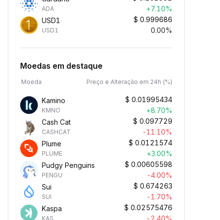
+7.10%
ADA
$
0.999686
USD1
0.00%
USD1
Moedas em destaque
Moeda
Preço e Alteração em 24h (%)
$
0.01995434
Kamino
+8.70%
KMNO
$
0.097729
Cash Cat
-11.10%
CASHCAT
$
0.0121574
Plume
+3.00%
PLUME
$
0.00605598
Pudgy Penguins
-4.00%
PENGU
$
0.674263
Sui
-1.70%
SUI
$
0.02575476
Kaspa
-2.40%
KAS