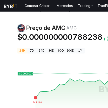
Comprar Cripto
Mercados
Trading
TradFi
Preços de Criptomoedas
Preço de AMC AMC
Preço de AMC
AMC
$0.000000000788238
+
24H
7D
14D
30D
60D
200D
1Y