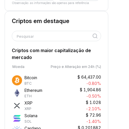
Observação: as informações são apenas para referência.
Criptos em destaque
Pesquisar
Criptos com maior capitalização de
mercado
Moeda
Preço e Alteração em 24h (%)
$
64,437.00
Bitcoin
-0.80%
BTC
$
1,904.86
Ethereum
-0.50%
ETH
$
1.028
XRP
-2.10%
XRP
$
72.96
Solana
-1.40%
SOL
$
0.201882
Cardano