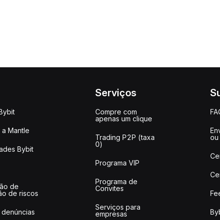
Serviços
S
Bybit
Compre com
FA
apenas um clique
a Mantle
Env
Trading P2P (taxa
ou
0)
ades Bybit
Ce
Programa VIP
Ce
Programa de
ção de
Convites
ão de riscos
Fe
Serviços para
 denúncias
Byb
empresas