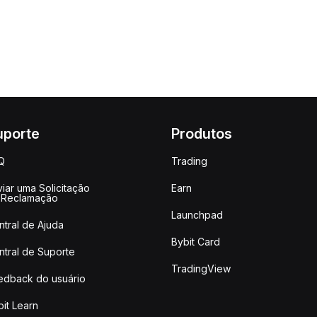
uporte
Produtos
Q
Trading
iar uma Solicitação
Earn
 Reclamação
Launchpad
ntral de Ajuda
Bybit Card
ntral de Suporte
TradingView
edback do usuário
it Learn