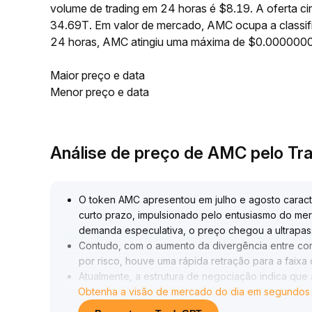
volume de trading em 24 horas é $8.19. A oferta 
34.69T. Em valor de mercado, AMC ocupa a classif
24 horas, AMC atingiu uma máxima de $0.00000
Maior preço e data
Menor preço e data
Análise de preço de AMC pelo T
O token AMC apresentou em julho e agosto caracter
curto prazo, impulsionado pelo entusiasmo do me
demanda especulativa, o preço chegou a ultrapas
Contudo, com o aumento da divergência entre co
por risco, houve uma rápida retração para a faix
Atualmente, a estrutura de negociação indica que 
Obtenha a visão de mercado do dia em segundos
fluxos de capital para projetos inovadores
.
Em termos operacionais, recomenda-se monitorar 