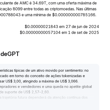
circulante de AMC é 34.69T, com uma oferta máxima de
icação 8099 entre todas as criptomoedas. Nas últimas
0000788043 e uma mínima de $0.000000000785166.
$0.00000021843 em 27 de jun de 2024
$0.00000000057104 em 1 de set de 2025
radeGPT
ísticas típicas de um ativo movido por sentimento: no
rcado em torno do conceito de ações tokenizadas e
sar US$ 3,00, atingindo a máxima de US$ 3,066
.
mpradores e vendedores e uma queda no apetite global
a de suporte de US$ 2,57–2,60
.
a trajetória futura dependerá da atenção contínua dos
o suporte crucial em US$ 2,50 — caso este nível seja