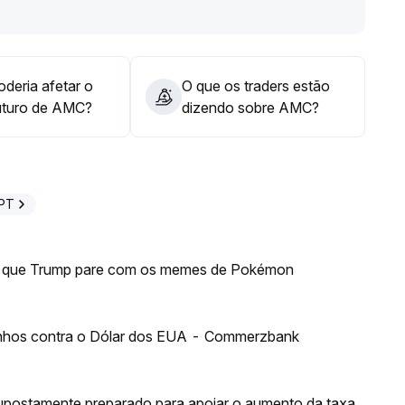
 sentimento e possível reavaliação da faixa de baixa; se
tre US$ 2,90–3,10 acompanhando a força do tema
.
deria afetar o
O que os traders estão
uturo de AMC?
dizendo sobre AMC?
GPT
ge que Trump pare com os memes de Pokémon
anhos contra o Dólar dos EUA - Commerzbank
supostamente preparado para apoiar o aumento da taxa