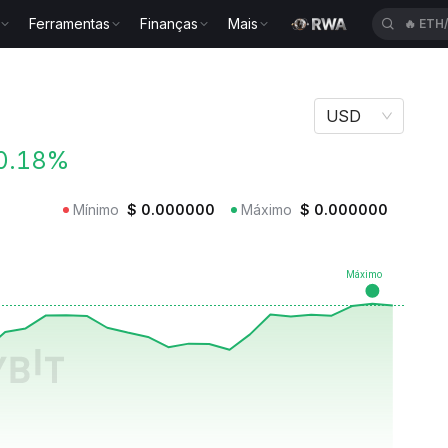
Ferramentas
Finanças
Mais
🔥
ETH
USD
0.18%
Mínimo
$
0.000000
Máximo
$
0.000000