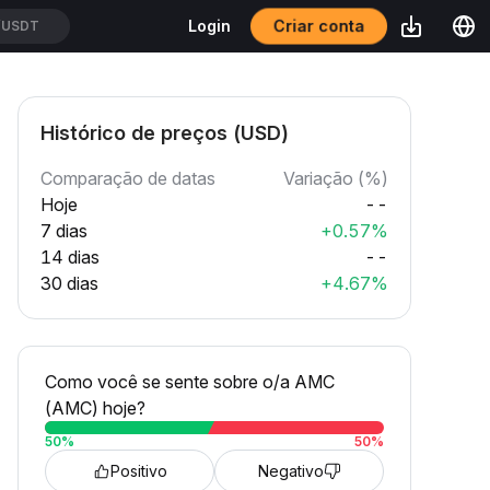
Criar conta
Login
/USDT
Histórico de preços (USD)
Comparação de datas
Variação (%)
Hoje
--
7 dias
+0.57%
14 dias
--
30 dias
+4.67%
Como você se sente sobre o/a AMC
(AMC) hoje?
50
%
50
%
Positivo
Negativo