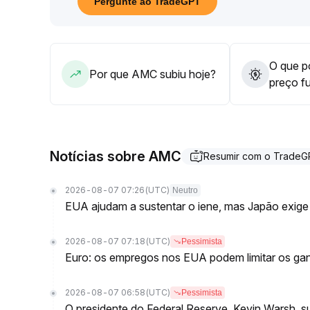
Pergunte ao TradeGPT
rompido, há risco de enfraquecimento adicional do
mantido, resta chance de testar resistências en
O que po
Por que AMC subiu hoje?
preço f
Notícias sobre AMC
Resumir com o Trade
2026-08-07 07:26
(UTC)
Neutro
EUA ajudam a sustentar o iene, mas Japão exi
2026-08-07 07:18
(UTC)
Pessimista
Euro: os empregos nos EUA podem limitar os g
2026-08-07 06:58
(UTC)
Pessimista
O presidente do Federal Reserve, Kevin Warsh, 