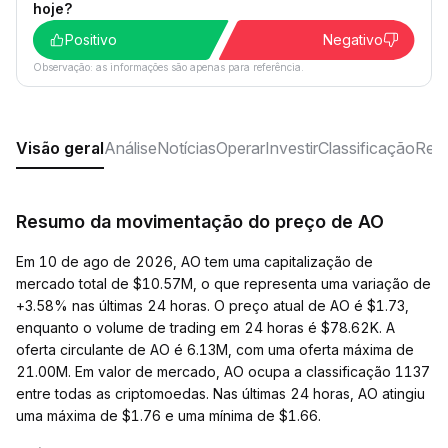
hoje?
Positivo
Negativo
Observação: as informações são apenas para referência.
Visão geral
Análise
Notícias
Operar
Investir
Classificação
Rede
Resumo da movimentação do preço de AO
Em 10 de ago de 2026, AO tem uma capitalização de
mercado total de $10.57M, o que representa uma variação de
+3.58% nas últimas 24 horas. O preço atual de AO é $1.73,
enquanto o volume de trading em 24 horas é $78.62K. A
oferta circulante de AO é 6.13M, com uma oferta máxima de
21.00M. Em valor de mercado, AO ocupa a classificação 1137
entre todas as criptomoedas. Nas últimas 24 horas, AO atingiu
uma máxima de $1.76 e uma mínima de $1.66.