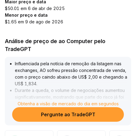
Maior preço e data
$50.01 em 6 de abr de 2025
Menor preço e data
$1.65 em 9 de ago de 2026
Análise de preço de ao Computer pelo
TradeGPT
Influenciada pela notícia de remoção da listagem nas
exchanges, AO sofreu pressão concentrada de venda,
com o preço caindo abaixo de US$ 2,00 e chegando a
US$ 1,834
.
Durante a queda, o volume de negociações aumentou
significativamente, mostrando que parte do risco já foi
absorvida
Obtenha a visão de mercado do dia em segundos
.
Com a liquidez secando rapidamente, discrepâncias
Pergunte ao TradeGPT
extremas de preço e aumento no volume negociado
expuseram a volatilidade resultante da fragilidade do
livro de ordens
.