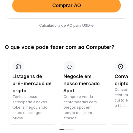
Comprar AO
→
Calculadora de AO para USD
O que você pode fazer com ao Computer?
Listagens de
Negocie em
Converta
pré-mercado de
nosso mercado
criptomo
Converta
cripto
Spot
criptomoed
Tenha acesso
Compre e venda
custo. Rápid
antecipado a novos
criptomoedas com
e fácil.
tokens, negociando
preços spot em
antes da listagem
tempo real, sem
oficial.
atrasos.