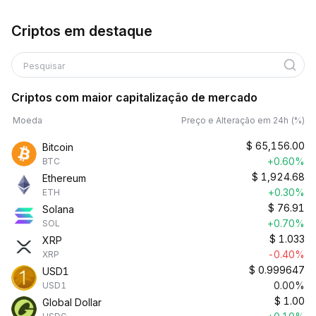
Criptos em destaque
Pesquisar
Criptos com maior capitalização de mercado
Moeda
Preço e Alteração em 24h (%)
$
65,156.00
Bitcoin
+0.60%
BTC
$
1,924.68
Ethereum
+0.30%
ETH
$
76.91
Solana
+0.70%
SOL
$
1.033
XRP
-0.40%
XRP
$
0.999647
USD1
0.00%
USD1
$
1.00
Global Dollar