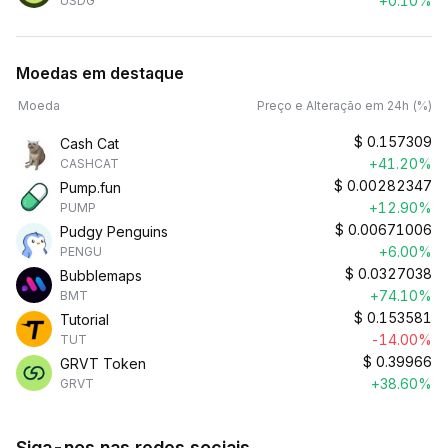
+0.10%
USDG
Moedas em destaque
Moeda
Preço e Alteração em 24h (%)
$
0.157309
Cash Cat
+41.20%
CASHCAT
$
0.00282347
Pump.fun
+12.90%
PUMP
$
0.00671006
Pudgy Penguins
+6.00%
PENGU
$
0.0327038
Bubblemaps
+74.10%
BMT
$
0.153581
Tutorial
-14.00%
TUT
$
0.39966
GRVT Token
+38.60%
GRVT
Siga-nos nas redes sociais