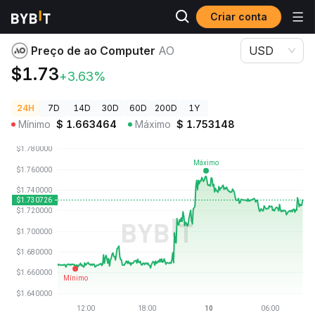
Criar conta
Preços de Criptomoedas
Preço de ao Computer AO
Preço de ao Computer
AO
USD
$1.73
+3.63%
24H
7D
14D
30D
60D
200D
1Y
Mínimo
$
1.663464
Máximo
$
1.753148