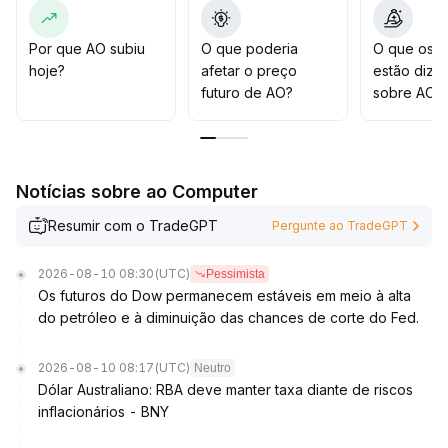
De modo geral, a restrição global de liquidez e a
diferença no apetite ao risco mantêm AO sob pressão
no curto prazo
.
Por que AO subiu
O que poderia
O que os t
Recomenda-se monitorar de perto o suporte chave em
hoje?
afetar o preço
estão dize
US$ 1,80 e a resistência em US$ 2,00
.
futuro de AO?
sobre AO?
Caso esses níveis sejam rompidos, existe risco
adicional de queda
.
A estratégia principal é controlar exposição e prevenir
riscos de liquidez
.
Notícias sobre ao Computer
Resumir com o TradeGPT
Pergunte ao TradeGPT
2026-08-10 08:30
(UTC)
Pessimista
Os futuros do Dow permanecem estáveis em meio à alta
do petróleo e à diminuição das chances de corte do Fed.
2026-08-10 08:17
(UTC)
Neutro
Dólar Australiano: RBA deve manter taxa diante de riscos
inflacionários - BNY