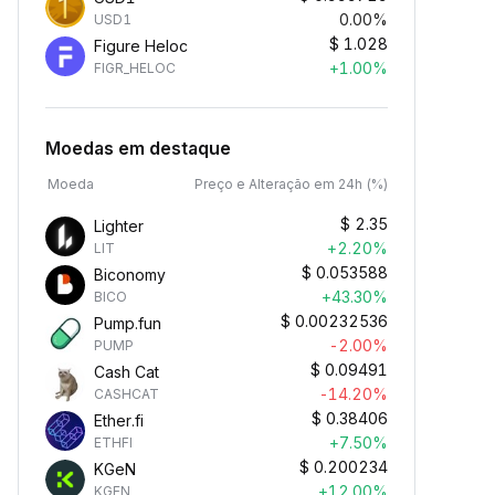
0.00%
USD1
$
1.028
Figure Heloc
+1.00%
FIGR_HELOC
Moedas em destaque
Moeda
Preço e Alteração em 24h (%)
$
2.35
Lighter
+2.20%
LIT
$
0.053588
Biconomy
+43.30%
BICO
$
0.00232536
Pump.fun
-2.00%
PUMP
$
0.09491
Cash Cat
-14.20%
CASHCAT
$
0.38406
Ether.fi
+7.50%
ETHFI
$
0.200234
KGeN
+12.00%
KGEN