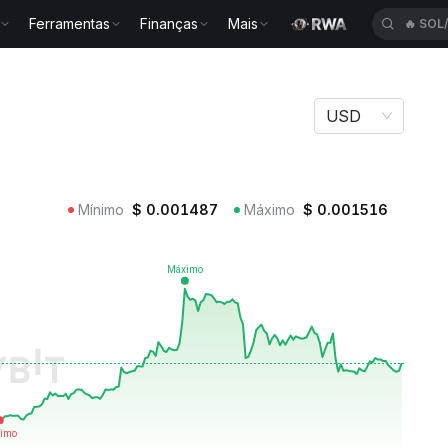
Ferramentas
Finanças
Mais
🔥
SOL
I
USD
Mínimo
$
0.001487
Máximo
$
0.001516