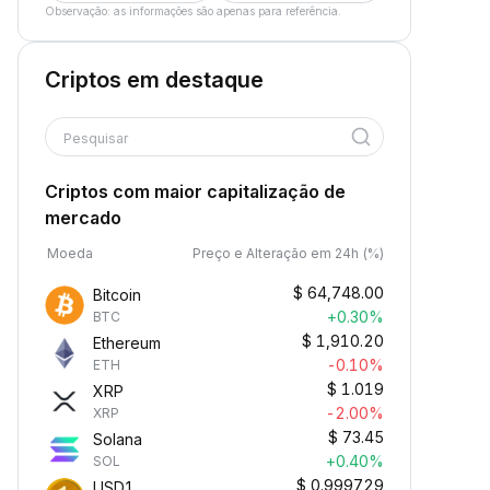
Observação: as informações são apenas para referência.
Criptos em destaque
Pesquisar
Criptos com maior capitalização de
mercado
Moeda
Preço e Alteração em 24h (%)
$
64,748.00
Bitcoin
+0.30%
BTC
$
1,910.20
Ethereum
-0.10%
ETH
$
1.019
XRP
-2.00%
XRP
$
73.45
Solana
+0.40%
SOL
$
0.999729
USD1