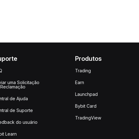
uporte
Produtos
Q
Trading
iar uma Solicitação
Earn
 Reclamação
Launchpad
ntral de Ajuda
Bybit Card
ntral de Suporte
TradingView
edback do usuário
it Learn