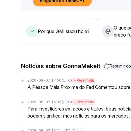
Pergunte ao TradeGPT
(os limites superior e inferior podem ser calcula
indicado é adotar uma postura defensiva e aguar
Só buscar entradas em eventuais rompimentos ac
controle do risco de retração com a captura de op
O que po
Por que GMI subiu hoje?
preço f
Notícias sobre GonnaMakeIt
Resumir c
2026-08-07 17:50
(UTC)
Pessimista
A Pessoa Mais Próxima do Fed Comentou sobre
2026-08-07 16:35
(UTC)
Pessimista
Para investidores em ações e títulos, boas notíc
podem significar más notícias para os mercados.
2026-08-07 16:21
(UTC)
Neutro