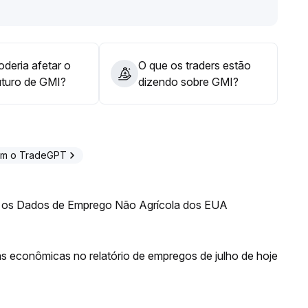
dos com base nos pontos máximos e mínimos anteriores), o
dar
.
ompanhados de aumento de volume, equilibrando o
ortunidades estruturais
.
deria afetar o
O que os traders estão
uturo de GMI?
dizendo sobre GMI?
om o TradeGPT
 os Dados de Emprego Não Agrícola dos EUA
ias econômicas no relatório de empregos de julho de hoje