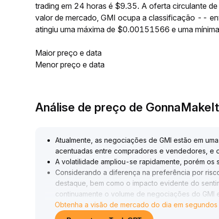
trading em 24 horas é $9.35. A oferta circulante
valor de mercado, GMI ocupa a classificação -- en
atingiu uma máxima de $0.00151566 e uma mínim
Maior preço e data
Menor preço e data
Análise de preço de GonnaMakeI
Atualmente, as negociações de GMI estão em uma 
acentuadas entre compradores e vendedores, e o 
A volatilidade ampliou-se rapidamente, porém os s
Considerando a diferença na preferência por risco
destaque, bem como o impacto evidente do sent
continuamente o volume de negociações do GMI e 
Obtenha a visão de mercado do dia em segundos
disputas impulsivas
.
Antes que o preço ultrapasse efetivamente a faix