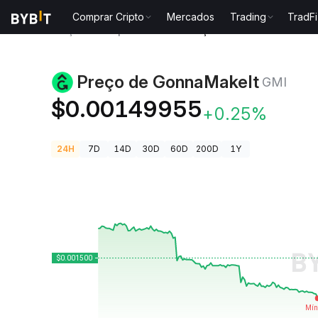
Comprar Cripto
Mercados
Trading
TradFi
Preços de Criptomoedas
Preço de GonnaMakeIt GM
Preço de GonnaMakeIt
GMI
$0.00149955
+0.25%
24H
7D
14D
30D
60D
200D
1Y