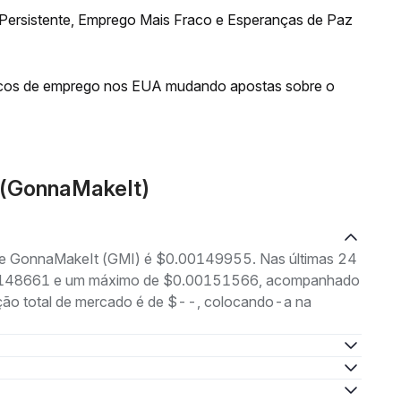
 Persistente, Emprego Mais Fraco e Esperanças de Paz
acos de emprego nos EUA mudando apostas sobre o
 (GonnaMakeIt)
g de GonnaMakeIt (GMI) é $0.00149955. Nas últimas 24
0.00148661 e um máximo de $0.00151566, acompanhado
ação total de mercado é de $--, colocando-a na