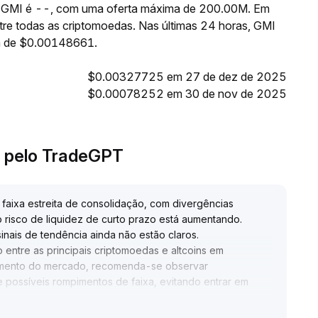
 de GMI é --, com uma oferta máxima de 200.00M. Em
tre todas as criptomoedas. Nas últimas 24 horas, GMI
a de $0.00148661.
$0.00327725 em 27 de dez de 2025
$0.00078252 em 30 de nov de 2025
t pelo TradeGPT
faixa estreita de consolidação, com divergências
risco de liquidez de curto prazo está aumentando
.
inais de tendência ainda não estão claros
.
 entre as principais criptomoedas e altcoins em
imento do mercado, recomenda-se observar
possíveis rompimentos de faixa, evitando entrar em
a de consolidação com aumento significativo de volume