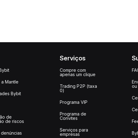
Serviços
S
Bybit
Compre com
FA
apenas um clique
a Mantle
Env
Trading P2P (taxa
ou
0)
ades Bybit
Ce
Programa VIP
Ce
Programa de
ção de
Convites
ão de riscos
Fe
Serviços para
 denúncias
Byb
empresas