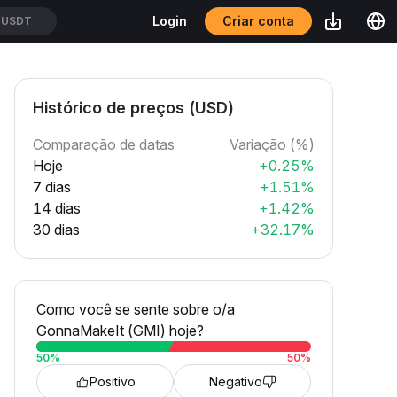
Criar conta
Login
/USDT
Histórico de preços (USD)
Comparação de datas
Variação (%)
Hoje
+0.25%
7 dias
+1.51%
14 dias
+1.42%
30 dias
+32.17%
Como você se sente sobre o/a
GonnaMakeIt (GMI) hoje?
50
%
50
%
Positivo
Negativo