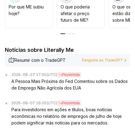
loss rigoroso, pois o risco de quedas aumenta
.
Por que ME subiu
O que poderia
O que os t
hoje?
afetar o preço
estão dize
futuro de ME?
sobre ME?
Notícias sobre Literally Me
Resumir com o TradeGPT
Pergunte ao TradeGPT
2026-08-07 17:50
(UTC)
Pessimista
A Pessoa Mais Próxima do Fed Comentou sobre os Dados
de Emprego Não Agrícola dos EUA
2026-08-07 16:35
(UTC)
Pessimista
Para investidores em ações e títulos, boas notícias
econômicas no relatório de empregos de julho de hoje
podem significar más notícias para os mercados.