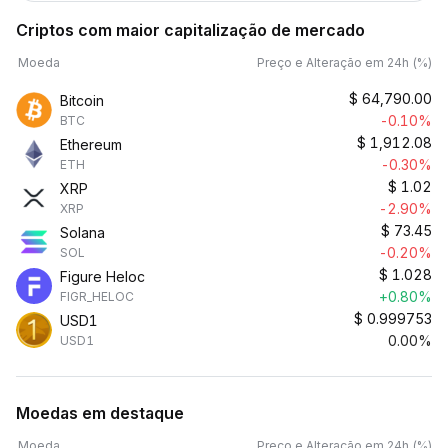
Criptos com maior capitalização de mercado
Moeda
Preço e Alteração em 24h (%)
$
64,790.00
Bitcoin
-0.10%
BTC
$
1,912.08
Ethereum
-0.30%
ETH
$
1.02
XRP
-2.90%
XRP
$
73.45
Solana
-0.20%
SOL
$
1.028
Figure Heloc
+0.80%
FIGR_HELOC
$
0.999753
USD1
0.00%
USD1
Moedas em destaque
Moeda
Preço e Alteração em 24h (%)