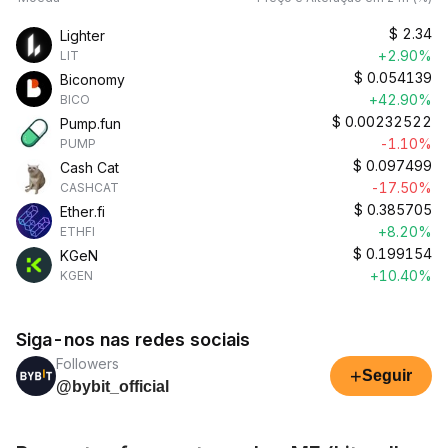
$
2.34
Lighter
+2.90%
LIT
$
0.054139
Biconomy
+42.90%
BICO
$
0.00232522
Pump.fun
-1.10%
PUMP
$
0.097499
Cash Cat
-17.50%
CASHCAT
$
0.385705
Ether.fi
+8.20%
ETHFI
$
0.199154
KGeN
+10.40%
KGEN
Siga-nos nas redes sociais
Followers
+
Seguir
@bybit_official