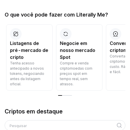
O que você pode fazer com Literally Me?
Listagens de
Negocie em
Converta
pré-mercado de
nosso mercado
criptomo
Converta
cripto
Spot
criptomoed
Tenha acesso
Compre e venda
custo. Rápid
antecipado a novos
criptomoedas com
e fácil.
tokens, negociando
preços spot em
antes da listagem
tempo real, sem
oficial.
atrasos.
Criptos em destaque
Pesquisar