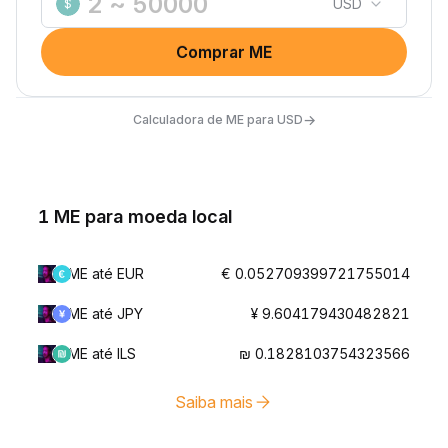
USD
$
Comprar ME
→
Calculadora de ME para USD
1 ME para moeda local
ME até EUR
€ 0.052709399721755014
ME até JPY
¥ 9.604179430482821
ME até ILS
₪ 0.1828103754323566
Saiba mais