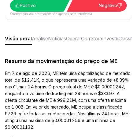
Positivo
Negativo
Observação: as informações são apenas para referência.
Visão geral
Análise
Notícias
Operar
Corretora
Investir
Classifi
Resumo da movimentação do preço de ME
Em 7 de ago de 2026, ME tem uma capitalização de mercado
total de $12.41K, o que representa uma variação de +8.39%
nas últimas 24 horas. O preço atual de ME é $0.00001242,
enquanto o volume de trading em 24 horas é $333.97. A
oferta circulante de ME é 999.21M, com uma oferta máxima
de 1.00B. Em valor de mercado, ME ocupa a classificação
9729 entre todas as criptomoedas. Nas últimas 24 horas, ME
atingiu uma máxima de $0.00001256 e uma mínima de
$0.00001132.