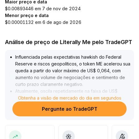
Maior preço e data
$0.00893446 em 7 de nov de 2024
Menor preço e data
$0.00001132 em 6 de ago de 2026
Análise de preço de Literally Me pelo TradeGPT
Influenciada pelas expectativas hawkish do Federal
Reserve e riscos geopolíticos, o token ME acelerou sua
queda a partir do valor máximo de US$ 0,064, com
aumento no volume de negociações e sentimento de
curto prazo claramente negativo
.
Atualmente, oscila repetidamente na faixa de US$
0,059–0,062, com pouca força de oferta e demanda,
Obtenha a visão de mercado do dia em segundos
mas a recuperação da preferência ao risco e eventos
Pergunte ao TradeGPT
importantes podem impulsionar um rebote
.
Recomenda-se observar uma ruptura acima de US$
0,062 acompanhada de volume, aproveitando
oportunidades de compra em quedas de curto prazo;
caso rompa abaixo de US$ 0,059, é necessário stop