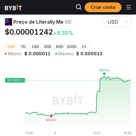
Criar conta
Preços de Criptomoedas
Preço de Literally Me ME
Preço de Literally Me
ME
USD
$0.00001242
+8.39%
24H
7D
14D
30D
60D
200D
1Y
Mínimo
$
0.000011
Máximo
$
0.000013