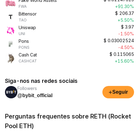
Fake World Assets
+91.30%
FWA
$
206.37
Bittensor
+5.50%
TAO
$
3.97
Uniswap
-1.50%
UNI
$
0.03002524
Pons
-4.50%
PONS
$
0.115065
Cash Cat
+15.60%
CASHCAT
Siga-nos nas redes sociais
Followers
+
Seguir
@bybit_official
Perguntas frequentes sobre RETH (Rocket
Pool ETH)