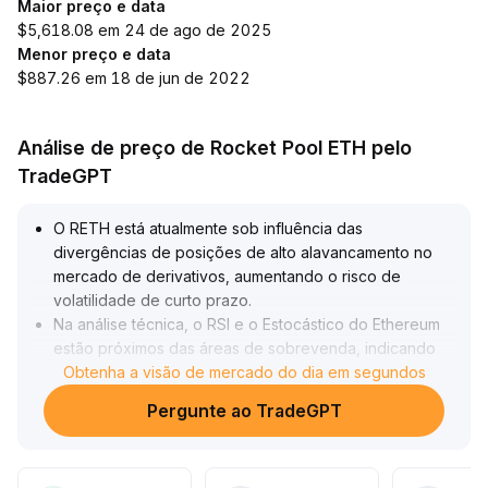
Maior preço e data
$5,618.08 em 24 de ago de 2025
Menor preço e data
$887.26 em 18 de jun de 2022
Análise de preço de Rocket Pool ETH pelo
TradeGPT
O RETH está atualmente sob influência das
divergências de posições de alto alavancamento no
mercado de derivativos, aumentando o risco de
volatilidade de curto prazo
.
Na análise técnica, o RSI e o Estocástico do Ethereum
estão próximos das áreas de sobrevenda, indicando
necessidade de recuperação técnica para o RETH
Obtenha a visão de mercado do dia em segundos
.
Estrategicamente, recomenda-se monitorar de perto a
Pergunte ao TradeGPT
faixa crítica de suporte (referente aos principais níveis
do Ethereum); caso ocorra uma queda, é necessário
aplicar o stop loss rapidamente
.