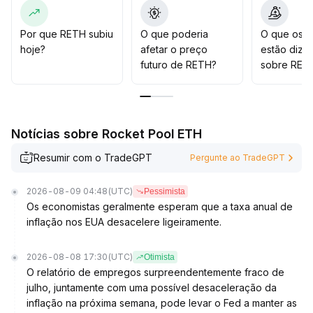
Se houver aumento significativo dos compradores,
pode-se participar na recuperação seguindo a
tendência
.
Por que RETH subiu
O que poderia
O que os t
Atenção aos níveis de resistência de curto prazo
hoje?
afetar o preço
estão dize
(sugere-se considerar a linha média das Bandas de
futuro de RETH?
sobre RET
Bollinger no gráfico diário e os picos anteriores como
referência)
.
Controle as posições e mantenha uma gestão de risco
rigorosa
.
Notícias sobre Rocket Pool ETH
Resumir com o TradeGPT
Pergunte ao TradeGPT
2026-08-09 04:48
(UTC)
Pessimista
Os economistas geralmente esperam que a taxa anual de
inflação nos EUA desacelere ligeiramente.
2026-08-08 17:30
(UTC)
Otimista
O relatório de empregos surpreendentemente fraco de
julho, juntamente com uma possível desaceleração da
inflação na próxima semana, pode levar o Fed a manter as