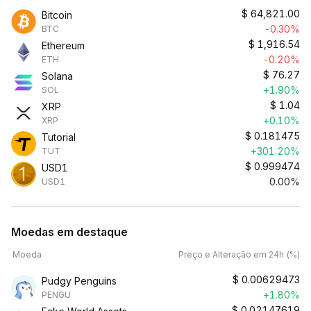
$
64,821.00
Bitcoin
-0.30%
BTC
$
1,916.54
Ethereum
-0.20%
ETH
$
76.27
Solana
+1.90%
SOL
$
1.04
XRP
+0.10%
XRP
$
0.181475
Tutorial
+301.20%
TUT
$
0.999474
USD1
0.00%
USD1
Moedas em destaque
Moeda
Preço e Alteração em 24h (%)
$
0.00629473
Pudgy Penguins
+1.80%
PENGU
$
0.02147619