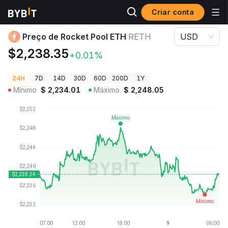
Criar conta
Preços de Criptomoedas
Preço de Rocket Pool ETH RETH
Preço de Rocket Pool ETH
RETH
USD
$2,238.35
+0.01%
24H
7D
14D
30D
60D
200D
1Y
Mínimo
$
2,234.01
Máximo
$
2,248.05