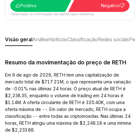
Positivo
Negativo
Observação: as informações são apenas para referência.
Visão geral
Análise
Notícias
Classificação
Redes sociais
Perg
Resumo da movimentação do preço de RETH
Em 9 de ago de 2026, RETH tem uma capitalização de
mercado total de $717.21M, o que representa uma variação
de -0.01% nas últimas 24 horas. O preço atual de RETH é
$2,238.35, enquanto o volume de trading em 24 horas é
$1.14M. A oferta circulante de RETH é 320.40K, com uma
oferta máxima de --. Em valor de mercado, RETH ocupa a
classificação -- entre todas as criptomoedas. Nas últimas 24
horas, RETH atingiu uma máxima de $2,248.18 e uma mínima
de $2,233.88.