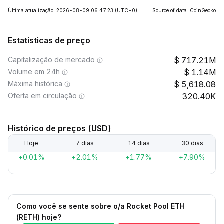
Última atualização: 2026-08-09 06:47:23
(UTC+0)
Source of data: CoinGecko
Estatisticas de preço
Capitalização de mercado
717.21M
Volume em 24h
1.14M
Máxima histórica
5,618.08
Oferta em circulação
320.40K
Histórico de preços (USD)
Hoje
7 dias
14 dias
30 dias
+0.01%
+2.01%
+1.77%
+7.90%
Como você se sente sobre o/a Rocket Pool ETH
(RETH) hoje?