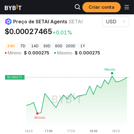
Criar conta
Preços de Criptomoedas
Preço de SETAI Agents SETAI
Preço de SETAI Agents
SETAI
USD
$0.00027465
+0.01%
24H
7D
14D
30D
60D
200D
1Y
Mínimo
$
0.000275
Máximo
$
0.000275