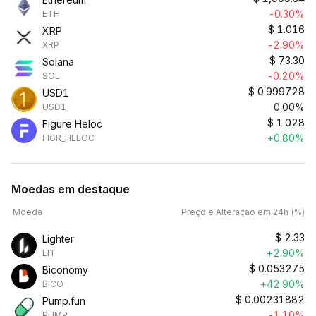
-0.30%
ETH
$
1.016
XRP
-2.90%
XRP
$
73.30
Solana
-0.20%
SOL
$
0.999728
USD1
0.00%
USD1
$
1.028
Figure Heloc
+0.80%
FIGR_HELOC
Moedas em destaque
Moeda
Preço e Alteração em 24h (%)
$
2.33
Lighter
+2.90%
LIT
$
0.053275
Biconomy
+42.90%
BICO
$
0.00231882
Pump.fun
-1.10%
PUMP