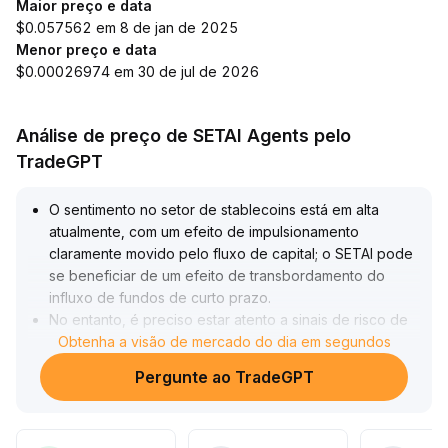
Maior preço e data
$0.057562 em 8 de jan de 2025
Menor preço e data
$0.00026974 em 30 de jul de 2026
Análise de preço de SETAI Agents pelo
TradeGPT
O sentimento no setor de stablecoins está em alta
atualmente, com um efeito de impulsionamento
claramente movido pelo fluxo de capital; o SETAI pode
se beneficiar de um efeito de transbordamento do
influxo de fundos de curto prazo
.
No entanto, é preciso estar atento a sinais de risco de
saturação de sentimento de mercado, como
Obtenha a visão de mercado do dia em segundos
divergências após um aumento acentuado no volume
Pergunte ao TradeGPT
negociado
.
No curto prazo, o SETAI pode ser favorecido pela
rotação setorial, porém deve-se dar grande