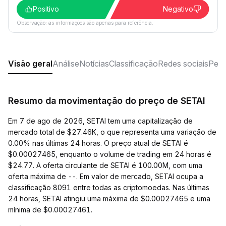
Positivo
Negativo
Observação: as informações são apenas para referência.
Visão geral
Análise
Notícias
Classificação
Redes sociais
Perg
Resumo da movimentação do preço de SETAI
Em 7 de ago de 2026, SETAI tem uma capitalização de
mercado total de $27.46K, o que representa uma variação de
0.00% nas últimas 24 horas. O preço atual de SETAI é
$0.00027465, enquanto o volume de trading em 24 horas é
$24.77. A oferta circulante de SETAI é 100.00M, com uma
oferta máxima de --. Em valor de mercado, SETAI ocupa a
classificação 8091 entre todas as criptomoedas. Nas últimas
24 horas, SETAI atingiu uma máxima de $0.00027465 e uma
mínima de $0.00027461.