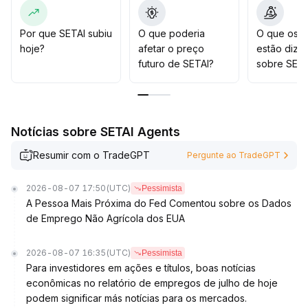
importância ao potencial de crescimento de médio e
longo prazo e à conformidade regulatória, garantindo
que os fundamentos do projeto sustentem seu
Por que SETAI subiu
O que poderia
O que os t
desenvolvimento sustentável
.
hoje?
afetar o preço
estão dize
Recomenda-se observar de perto a interação entre
futuro de SETAI?
sobre SETA
volume de negociação e preço, bem como áreas
técnicas de suporte importantes, para evitar o risco de
perseguir preços elevados
.
Notícias sobre SETAI Agents
Resumir com o TradeGPT
Pergunte ao TradeGPT
2026-08-07 17:50
(UTC)
Pessimista
A Pessoa Mais Próxima do Fed Comentou sobre os Dados
de Emprego Não Agrícola dos EUA
2026-08-07 16:35
(UTC)
Pessimista
Para investidores em ações e títulos, boas notícias
econômicas no relatório de empregos de julho de hoje
podem significar más notícias para os mercados.