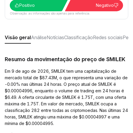
Positivo
Negativo
Observação: as informações são apenas para referência.
Visão geral
Análise
Notícias
Classificação
Redes sociais
Perg
Resumo da movimentação do preço de SMILEK
Em 9 de ago de 2026, SMILEK tem uma capitalização de
mercado total de $87.43M, o que representa uma variação de
-0.00% nas últimas 24 horas. O preço atual de SMILEK é
$0.00004996, enquanto o volume de trading em 24 horas é
$6.49. A oferta circulante de SMILEK é 1.75T, com uma oferta
máxima de 1.75T. Em valor de mercado, SMILEK ocupa a
classificação 282 entre todas as criptomoedas. Nas últimas 24
horas, SMILEK atingiu uma máxima de $0.00004997 e uma
mínima de $0.00004995.