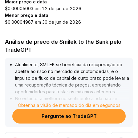
Maior preço e data
$0.00005003 em 12 de jun de 2026
Menor preço e data
$0.00004987 em 30 de jun de 2026
Análise de preço de Smilek to the Bank pelo
TradeGPT
Atualmente, SMILEK se beneficia da recuperação do
apetite ao risco no mercado de criptomoedas, e o
impulso de fluxo de capital de curto prazo pode levar a
uma recuperação técnica de preços, apresentando
oportunidades para testar os máximos anteriores
.
No entanto, a melhora no sentimento ainda não se
converteu em uma tendência estrutural, e nem os
Obtenha a visão de mercado do dia em segundos
gráficos de velas nem o volume de negociações
Pergunte ao TradeGPT
mostram um rompimento efetivo, faltando suporte de
valor para médio e longo prazo
.
Recomenda-se aproveitar as oportunidades de alta de