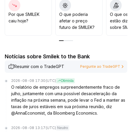
curto prazo, adotando estratégia focada em variações
na faixa de 3%-5%, com execução rigorosa de stop
gain/stop loss
.
Por que SMILEK
O que poderia
O que os t
Caso o preço não se mantenha rapidamente na área
caiu hoje?
afetar o preço
estão dize
chave de forte volume negociado, é prudente estar
futuro de SMILEK?
sobre SMI
atento ao risco de queda do mercado
.
Notícias sobre Smilek to the Bank
Resumir com o TradeGPT
Pergunte ao TradeGPT
2026-08-08 17:30
(UTC)
Otimista
O relatório de empregos surpreendentemente fraco de
julho, juntamente com uma possível desaceleração da
inflação na próxima semana, pode levar o Fed a manter as
taxas de juros estáveis em sua próxima reunião, diz
@AnnaEconomist, da Bloomberg Economics.
2026-08-08 13:17
(UTC)
Neutro