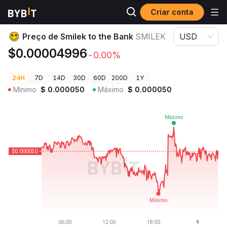
Criar conta
Preços de Criptomoedas
Preço de Smilek to the Bank SMILEK
Preço de Smilek to the Bank
SMILEK
USD
$0.00004996
-0.00%
24H
7D
14D
30D
60D
200D
1Y
Mínimo
$
0.000050
Máximo
$
0.000050