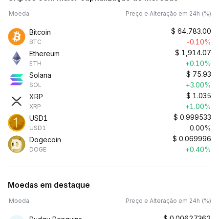
Moeda
Preço e Alteração em 24h (%)
$
64,783.00
Bitcoin
-0.10%
BTC
$
1,914.07
Ethereum
+0.10%
ETH
$
75.93
Solana
+3.00%
SOL
$
1.035
XRP
+1.00%
XRP
$
0.999533
USD1
0.00%
USD1
$
0.069996
Dogecoin
+0.40%
DOGE
Moedas em destaque
Moeda
Preço e Alteração em 24h (%)
$
0.00627362