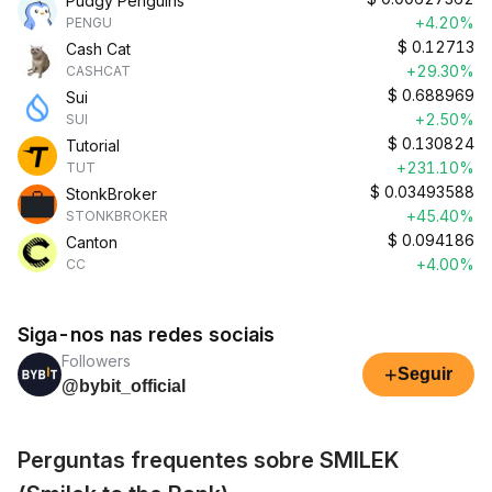
Pudgy Penguins
+4.20%
PENGU
$
0.12713
Cash Cat
+29.30%
CASHCAT
$
0.688969
Sui
+2.50%
SUI
$
0.130824
Tutorial
+231.10%
TUT
$
0.03493588
StonkBroker
+45.40%
STONKBROKER
$
0.094186
Canton
+4.00%
CC
Siga-nos nas redes sociais
Followers
+
Seguir
@bybit_official
Perguntas frequentes sobre SMILEK