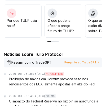
Recomenda-se monitorar de perto a combinação de
volume e preço, bem como a efetividade da zona de
suporte no curto prazo
.
No médio prazo, ainda é necessário aguardar uma
Por que TULIP caiu
O que poderia
O que os t
validação adicional dos fundamentos do projeto e do
hoje?
afetar o preço
estão dize
fluxo de capital
.
futuro de TULIP?
sobre TULI
É essencial fortalecer o controle de posição e a gestão
de risco, evitando aumentar a alocação de forma
precipitada
.
Notícias sobre Tulip Protocol
Resumir com o TradeGPT
Pergunte ao TradeGPT
2026-08-06 18:15
(UTC)
Pessimista
Proibição de navios em Hormuz provoca salto nos
rendimentos dos EUA, alimenta apostas em alta do Fed
2026-08-06 14:04
(UTC)
Neutro
O impacto do Federal Reserve no bitcoin se aprofunda à