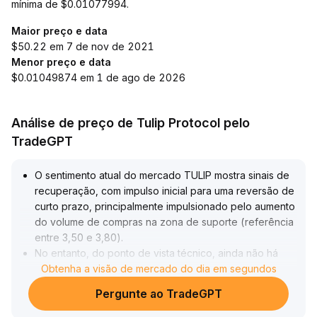
mínima de $0.01077994.
Maior preço e data
$50.22 em 7 de nov de 2021
Menor preço e data
$0.01049874 em 1 de ago de 2026
Análise de preço de Tulip Protocol pelo
TradeGPT
O sentimento atual do mercado TULIP mostra sinais de
recuperação, com impulso inicial para uma reversão de
curto prazo, principalmente impulsionado pelo aumento
do volume de compras na zona de suporte (referência
entre 3,50 e 3,80)
.
No entanto, do ponto de vista técnico, ainda não há
uma sequência clara de topos e fundos ascendentes,
Obtenha a visão de mercado do dia em segundos
nem uma quebra da resistência importante (como
Pergunte ao TradeGPT
4,20), indicando sinais insuficientes de reversão da
tendência
.