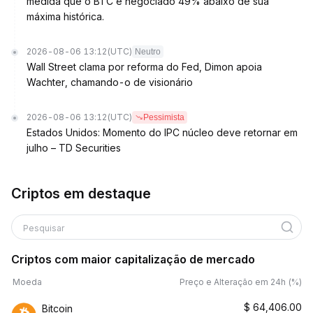
medida que o BTC é negociado 49% abaixo de sua
máxima histórica.
2026-08-06 13:12
(UTC)
Neutro
Wall Street clama por reforma do Fed, Dimon apoia
Wachter, chamando-o de visionário
2026-08-06 13:12
(UTC)
Pessimista
Estados Unidos: Momento do IPC núcleo deve retornar em
julho – TD Securities
Criptos em destaque
Pesquisar
Criptos com maior capitalização de mercado
Moeda
Preço e Alteração em 24h (%)
$
64,406.00
Bitcoin