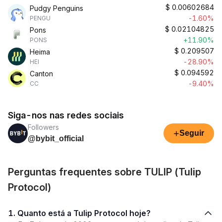
$
0.00602684
Pudgy Penguins
-1.60%
PENGU
$
0.02104825
Pons
+11.90%
PONS
$
0.209507
Heima
-28.90%
HEI
$
0.094592
Canton
-9.40%
CC
Siga-nos nas redes sociais
Followers
+
Seguir
@bybit_official
Perguntas frequentes sobre TULIP (Tulip
Protocol)
1. Quanto está a Tulip Protocol hoje?