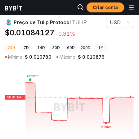
Criar conta
Preços de Criptomoedas
Preço de Tulip Protocol TULIP
Preço de Tulip Protocol
TULIP
USD
$0.01084127
-0.31%
24H
7D
14D
30D
60D
200D
1Y
Mínimo
$
0.010780
Máximo
$
0.010876