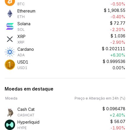
-0.50%
BTC
$
1,908.55
Ethereum
-0.40%
ETH
$
72.77
Solana
-2.20%
SOL
$
1.036
XRP
-2.90%
XRP
$
0.202111
Cardano
+6.30%
ADA
$
0.999536
USD1
0.00%
USD1
Moedas em destaque
Moeda
Preço e Alteração em 24h (%)
$
0.096478
Cash Cat
+2.40%
CASHCAT
$
56.07
Hyperliquid
-1.90%
HYPE