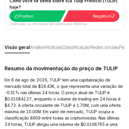
Como você se sente sobre o/a Tulip Protocol (TULIP)
hoje?
Positivo
Negativo
Observação: as informações são apenas para referência.
Visão geral
Análise
Notícias
Classificação
Redes sociais
Perg
Resumo da movimentação do preço de TULIP
Em 6 de ago de 2026, TULIP tem uma capitalização de
mercado total de $18.43K, o que representa uma variação de
-0.31% nas últimas 24 horas. O preço atual de TULIP é
$0.01084127, enquanto o volume de trading em 24 horas é
$4.72. A oferta circulante de TULIP é 1.70M, com uma oferta
máxima de 10.00M. Em valor de mercado, TULIP ocupa a
classificação 8909 entre todas as criptomoedas. Nas últimas
24 horas, TULIP atingiu uma máxima de $0.0108765 e uma