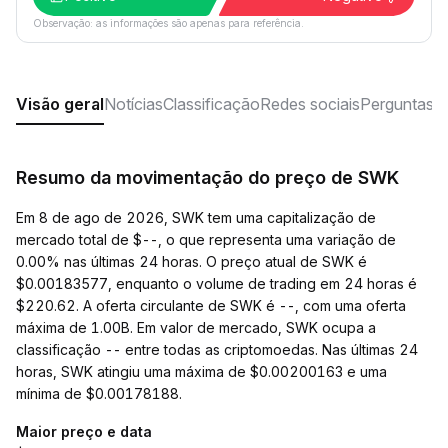
Observação: as informações são apenas para referência.
Visão geral
Notícias
Classificação
Redes sociais
Perguntas f
Resumo da movimentação do preço de SWK
Em 8 de ago de 2026, SWK tem uma capitalização de
mercado total de $--, o que representa uma variação de
0.00% nas últimas 24 horas. O preço atual de SWK é
$0.00183577, enquanto o volume de trading em 24 horas é
$220.62. A oferta circulante de SWK é --, com uma oferta
máxima de 1.00B. Em valor de mercado, SWK ocupa a
classificação -- entre todas as criptomoedas. Nas últimas 24
horas, SWK atingiu uma máxima de $0.00200163 e uma
mínima de $0.00178188.
Maior preço e data