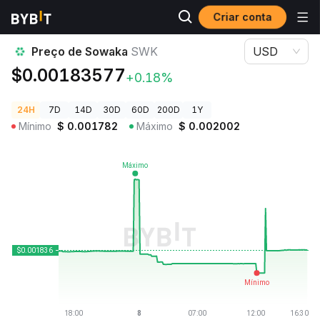
Criar conta
Preços de Criptomoedas
Preço de Sowaka SWK
Preço de Sowaka
SWK
USD
$0.00183577
+0.18%
24H
7D
14D
30D
60D
200D
1Y
Mínimo
$
0.001782
Máximo
$
0.002002