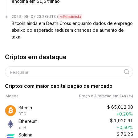
encolha em $1,5 trilhão
2026-08-07 23:28
(UTC)
Pessimista
Bitcoin ainda em Death Cross enquanto dados de emprego
abaixo do esperado reduzem chances de aumento de
taxa
Criptos em destaque
Pesquisar
Criptos com maior capitalização de mercado
Moeda
Preço e Alteração em 24h (%)
$
65,012.00
Bitcoin
+0.20%
BTC
$
1,920.91
Ethereum
+0.50%
ETH
$
76.25
Solana