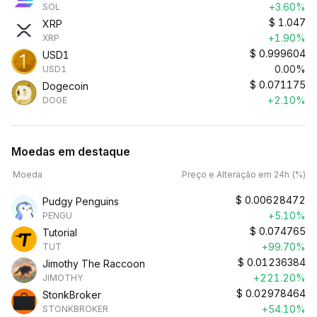
+3.60%
SOL
$
1.047
XRP
+1.90%
XRP
$
0.999604
USD1
0.00%
USD1
$
0.071175
Dogecoin
+2.10%
DOGE
Moedas em destaque
Moeda
Preço e Alteração em 24h (%)
$
0.00628472
Pudgy Penguins
+5.10%
PENGU
$
0.074765
Tutorial
+99.70%
TUT
$
0.01236384
Jimothy The Raccoon
+221.20%
JIMOTHY
$
0.02978464
StonkBroker
+54.10%
STONKBROKER