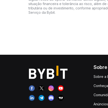
situação financeira e tolerância ao risco, além de 
tributária ou de investimento, conforme apropria
Serviço da Bybit.
Sobre
Sobre a 
Conheça 
Comunid
Anúncios