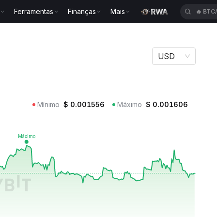
Ferramentas
Finanças
Mais
🔥
BTC
ACE
USD
Mínimo
$
0.001556
Máximo
$
0.001606