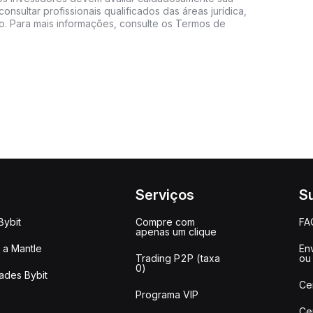
consultar profissionais qualificados das áreas jurídica,
do. Para mais informações, consulte os Termos de
Serviços
S
Bybit
Compre com
FA
apenas um clique
a Mantle
Env
Trading P2P (taxa
ou
0)
ades Bybit
Ce
Programa VIP
Ce