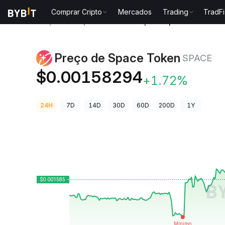
Comprar Cripto
Mercados
Trading
TradFi
Preços de Criptomoedas
Preço de Space Token SP
Preço de Space Token
SPACE
$0.00158294
+1.72%
24H
7D
14D
30D
60D
200D
1Y