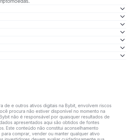
criptomoedas.
 de e outros ativos digitais na Bybit, envolvem riscos
e você procura não estiver disponível no momento na
A Bybit não é responsável por quaisquer resultados de
 dados apresentados aqui são obtidos de fontes
vos. Este conteúdo não constitui aconselhamento
 para comprar, vender ou manter qualquer ativo
s, os investidores devem avaliar cuidadosamente sua