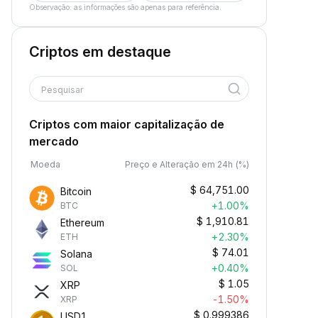
Observação: as informações são apenas para referência.
Criptos em destaque
Pesquisar
Criptos com maior capitalização de
mercado
Moeda
Preço e Alteração em 24h (%)
$
64,751.00
Bitcoin
+1.00%
BTC
$
1,910.81
Ethereum
+2.30%
ETH
$
74.01
Solana
+0.40%
SOL
$
1.05
XRP
-1.50%
XRP
$
0.999386
USD1