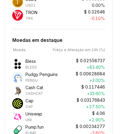
0.00%
USD1
$
0.32648
TRON
-0.10%
TRX
Moedas em destaque
Moeda
Preço e Alteração em 24h (%)
$
0.02558737
Bless
+83.40%
BLESS
$
0.00628684
Pudgy Penguins
+3.00%
PENGU
$
0.117446
Cash Cat
+33.60%
CASHCAT
$
0.03176843
Cap
+27.50%
CAP
$
4.06
Uniswap
+2.90%
UNI
$
0.00234277
Pump.fun
-3.80%
PUMP