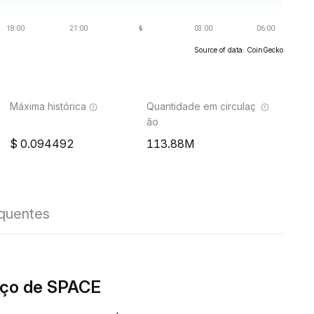
Source of data: CoinGecko
Máxima histórica
Quantidade em circulaç
ão
0.094492
113.88M
equentes
eço de SPACE