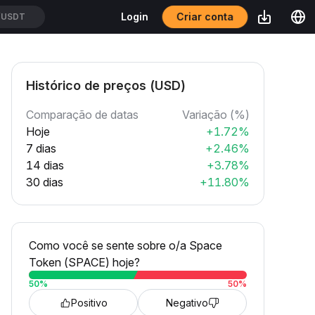
Criar conta
Login
/USDT
Histórico de preços (USD)
Comparação de datas
Variação (%)
Hoje
+1.72%
7 dias
+2.46%
14 dias
+3.78%
30 dias
+11.80%
Como você se sente sobre o/a Space
Token (SPACE) hoje?
50
%
50
%
Positivo
Negativo