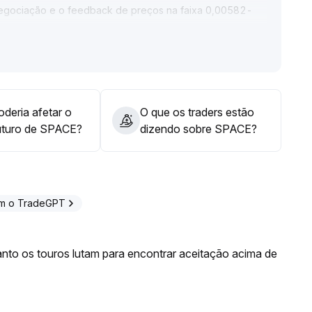
egociação e o feedback de preços na faixa 0,00582-
 ultrapasse 0,00610 de forma convincente, pode-se
fensiva para evitar riscos de queda acentuada
.
deria afetar o
O que os traders estão
uturo de SPACE?
dizendo sobre SPACE?
om o TradeGPT
nto os touros lutam para encontrar aceitação acima de