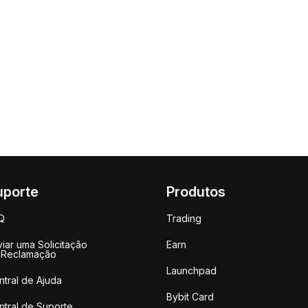
uporte
Produtos
Q
Trading
iar uma Solicitação
Earn
 Reclamação
Launchpad
ntral de Ajuda
Bybit Card
ntral de Suporte