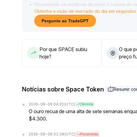
Recomenda-se monitorar de perto o volume de n
Obtenha a visão de mercado do dia em segundos
0,00610
.
Caso o sentimento de mercado melhore e o preço
Pergunte ao TradeGPT
considerar participar do movimento de alta
.
Caso contrário, é melhor adotar uma estratégia de
Por que SPACE subiu
O que po
hoje?
preço f
Notícias sobre Space Token
Resumir c
2026-08-06 04:20
(UTC)
Otimista
O ouro recua de uma alta de sete semanas enqua
$4.300.
2026-08-06 01:18
(UTC)
Pessimista