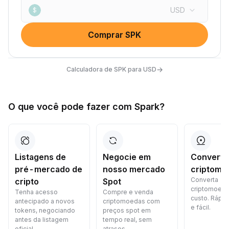
USD
$
Comprar SPK
→
Calculadora de SPK para USD
O que você pode fazer com Spark?
Listagens de
Negocie em
Converta
pré-mercado de
nosso mercado
criptomo
Converta
cripto
Spot
criptomoed
Tenha acesso
Compre e venda
custo. Rápid
antecipado a novos
criptomoedas com
e fácil.
tokens, negociando
preços spot em
antes da listagem
tempo real, sem
oficial.
atrasos.