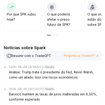
recuperação sustentável depende do aumento
significativo do volume acima de 0,0165 e de uma
melhora na tolerância a risco macroeconômica
.
Por que SPK subiu
O que poderia
O que os t
Enquanto as incertezas geopolíticas e do mercado de
hoje?
afetar o preço
estão dize
renda fixa não forem plenamente dissipadas,
futuro de SPK?
sobre SPK
recomenda-se cautela na busca por repiques,
aumentando a exposição apenas quando o fluxo de
capital e o sentimento do mercado mostrarem melhoria
em conjunto
.
Notícias sobre Spark
Resumir com o TradeGPT
Pergunte ao TradeGPT
2026-08-06 19:38
(UTC)
Neutro
Análise: Trump trata o presidente do Fed, Kevin Warsh,
como um aliado. Isso cria riscos econômicos.
2026-08-06 19:21
(UTC)
Neutro
Banxico mantém as taxas de juros inalteradas em 6,50%,
conforme esperado