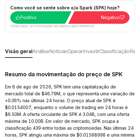
Como você se sente sobre o/a Spark (SPK) hoje?
Positivo
Negativo
Observação: as informações são apenas para referência.
Visão geral
Análise
Notícias
Operar
Investir
Classificação
Rede
Resumo da movimentação do preço de SPK
Em 6 de ago de 2026, SPK tem uma capitalização de
mercado total de $46.79M, o que representa uma variação de
+0.36% nas últimas 24 horas. O preço atual de SPK é
$0.0154007, enquanto o volume de trading em 24 horas é
$6.50M. A oferta circulante de SPK é 3.04B, com uma oferta
máxima de 10.00B. Em valor de mercado, SPK ocupa a
classificação 439 entre todas as criptomoedas. Nas últimas 24
horas, SPK atingiu uma máxima de $0.01568998 e uma mínima