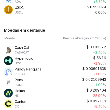
+6.30%
ADA
$
0.999374
USD1
0.00%
USD1
Moedas em destaque
Moeda
Preço e Alteração em 24h (%)
$
0.102372
Cash Cat
+2.40%
CASHCAT
$
56.16
Hyperliquid
-1.90%
HYPE
$
0.00601638
Pudgy Penguins
-1.60%
PENGU
$
0.02109943
Pons
+11.90%
PONS
$
0.209404
Heima
-28.90%
HEI
$
0.092113
Canton
-9.40%
CC