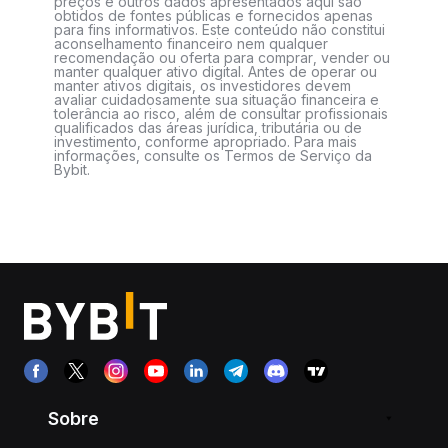
preços e outros dados apresentados aqui são
obtidos de fontes públicas e fornecidos apenas
para fins informativos. Este conteúdo não constitui
aconselhamento financeiro nem qualquer
recomendação ou oferta para comprar, vender ou
manter qualquer ativo digital. Antes de operar ou
manter ativos digitais, os investidores devem
avaliar cuidadosamente sua situação financeira e
tolerância ao risco, além de consultar profissionais
qualificados das áreas jurídica, tributária ou de
investimento, conforme apropriado. Para mais
informações, consulte os Termos de Serviço da
Bybit.
Sobre