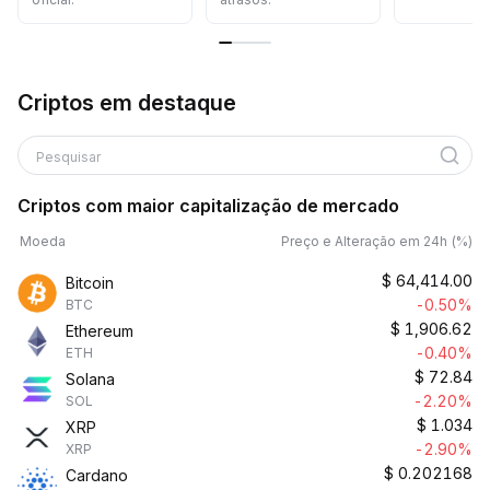
Criptos em destaque
Pesquisar
Criptos com maior capitalização de mercado
Moeda
Preço e Alteração em 24h (%)
$
64,414.00
Bitcoin
-0.50%
BTC
$
1,906.62
Ethereum
-0.40%
ETH
$
72.84
Solana
-2.20%
SOL
$
1.034
XRP
-2.90%
XRP
$
0.202168
Cardano