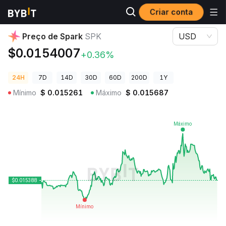
Criar conta
Preços de Criptomoedas
Preço de Spark SPK
Preço de Spark
SPK
USD
$0.0154007
+0.36%
24H
7D
14D
30D
60D
200D
1Y
Mínimo
$
0.015261
Máximo
$
0.015687