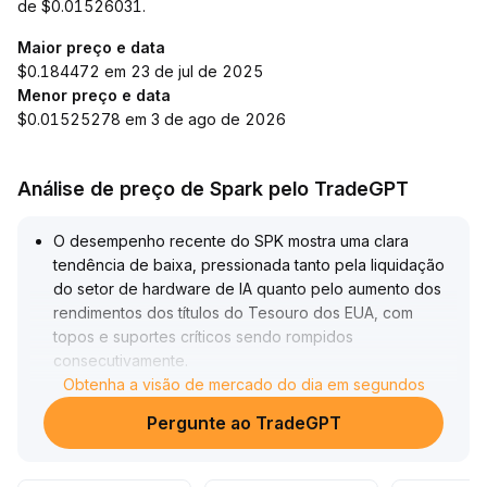
de $0.01526031.
Maior preço e data
$0.184472 em 23 de jul de 2025
Menor preço e data
$0.01525278 em 3 de ago de 2026
Análise de preço de Spark pelo TradeGPT
O desempenho recente do SPK mostra uma clara
tendência de baixa, pressionada tanto pela liquidação
do setor de hardware de IA quanto pelo aumento dos
rendimentos dos títulos do Tesouro dos EUA, com
topos e suportes críticos sendo rompidos
consecutivamente
.
Tecnicamente, no curto prazo, o preço já rompeu a
Obtenha a visão de mercado do dia em segundos
faixa de 0,0165—0,0168; caso o suporte em 0,0153
Pergunte ao TradeGPT
não se sustente, pode haver uma queda para 0,0148
.
Apesar de os indicadores técnicos diários mostrarem
condições de sobrevenda e possível repique, a