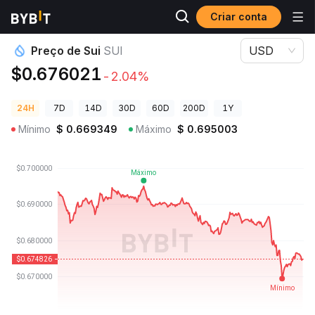
Criar conta
Preços de Criptomoedas
Preço de Sui SUI
Preço de Sui
SUI
USD
$0.676021
-2.04%
24H
7D
14D
30D
60D
200D
1Y
Mínimo
$
0.669349
Máximo
$
0.695003