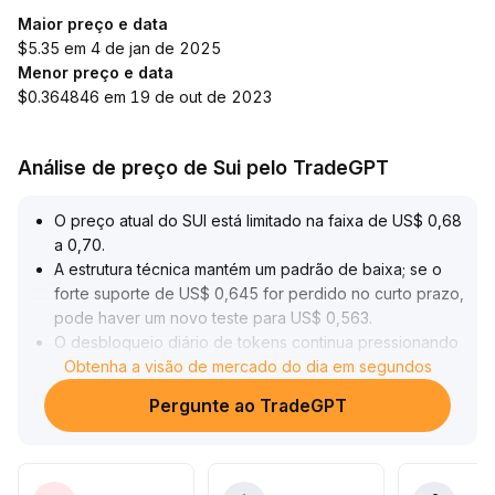
Maior preço e data
$5.35 em 4 de jan de 2025
Menor preço e data
$0.364846 em 19 de out de 2023
Análise de preço de Sui pelo TradeGPT
O preço atual do SUI está limitado na faixa de US$ 0,68
a 0,70
.
A estrutura técnica mantém um padrão de baixa; se o
forte suporte de US$ 0,645 for perdido no curto prazo,
pode haver um novo teste para US$ 0,563
.
O desbloqueio diário de tokens continua pressionando
a liquidez, e a confiança dos compradores se
Obtenha a visão de mercado do dia em segundos
concentra entre US$ 0,50 e 0,70, sendo necessário
Pergunte ao TradeGPT
esperar a total absorção da pressão vendedora
.
A atividade on-chain e o desenvolvimento do
ecossistema têm potencial de impulsão a médio e longo
prazo, mas no curto prazo a tendência de queda ainda