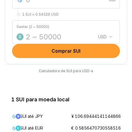
1 SUI ≈ 0.54329 USD
Gastar (2 ~ 50000)
USD
$
Comprar SUI
→
Calculadora de SUI para USD
1 SUI para moeda local
SUI até JPY
¥ 106.69444141144866
SUI até EUR
€ 0.5856470730558516