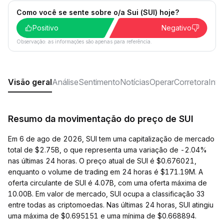
Como você se sente sobre o/a Sui (SUI) hoje?
Positivo
Negativo
Observação: as informações são apenas para referência.
Visão geral
Análise
Sentimento
Notícias
Operar
Corretora
Inve
Resumo da movimentação do preço de SUI
Em 6 de ago de 2026, SUI tem uma capitalização de mercado
total de $2.75B, o que representa uma variação de -2.04%
nas últimas 24 horas. O preço atual de SUI é $0.676021,
enquanto o volume de trading em 24 horas é $171.19M. A
oferta circulante de SUI é 4.07B, com uma oferta máxima de
10.00B. Em valor de mercado, SUI ocupa a classificação 33
entre todas as criptomoedas. Nas últimas 24 horas, SUI atingiu
uma máxima de $0.695151 e uma mínima de $0.668894.