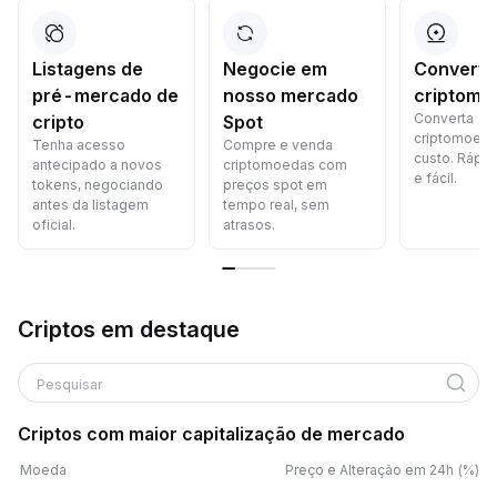
Listagens de
Negocie em
Converta
pré-mercado de
nosso mercado
criptomo
Converta
cripto
Spot
criptomoed
Tenha acesso
Compre e venda
custo. Rápid
antecipado a novos
criptomoedas com
e fácil.
tokens, negociando
preços spot em
antes da listagem
tempo real, sem
oficial.
atrasos.
Criptos em destaque
Pesquisar
Criptos com maior capitalização de mercado
Moeda
Preço e Alteração em 24h (%)