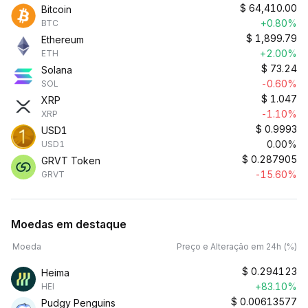
$
64,410.00
Bitcoin
+0.80%
BTC
$
1,899.79
Ethereum
+2.00%
ETH
$
73.24
Solana
-0.60%
SOL
$
1.047
XRP
-1.10%
XRP
$
0.9993
USD1
0.00%
USD1
$
0.287905
GRVT Token
-15.60%
GRVT
Moedas em destaque
Moeda
Preço e Alteração em 24h (%)
$
0.294123
Heima
+83.10%
HEI
$
0.00613577
Pudgy Penguins