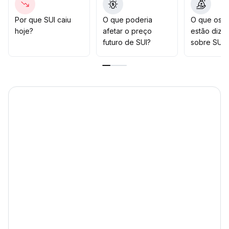
não se reverteu
.
Diante da volatilidade macroeconômica e da divisão de
Por que SUI caiu
O que poderia
O que os t
sentimentos entre investidores, recomenda-se
hoje?
afetar o preço
estão dize
permanecer em observação e aumentar a exposição
futuro de SUI?
sobre SUI?
somente após um rompimento efetivo acima de US$
0,743, prevenindo choques negativos sistêmicos
.