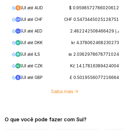
SUI até AUD
$ 0.9598572786020612
SUI até CHF
CHF 0.5473445025128751
SUI até AED
د.إ 2.482242508466429
SUI até DKK
kr 4.378062468230273
SUI até ILS
₪ 2.0362978678771024
SUI até CZK
Kč 14.17816389424004
SUI até GBP
£ 0.5019556077216664
Saiba mais
O que você pode fazer com Sui?