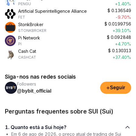
+1.40%
PENGU
$
0.136549
Artificial Superintelligence Alliance
-9.70%
FET
$
0.0199756
StonkBroker
+39.10%
STONKBROKER
$
0.092848
Pi Network
+4.70%
PI
$
0.130313
Cash Cat
+37.40%
CASHCAT
Siga-nos nas redes sociais
Followers
+
Seguir
@bybit_official
Perguntas frequentes sobre SUI (Sui)
1. Quanto está a Sui hoje?
Em 6 de ago de 2026, o preço atual de trading de Sui