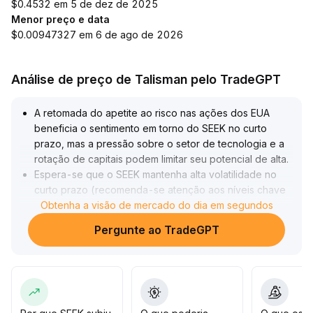
$0.4532 em 5 de dez de 2025
Menor preço e data
$0.00947327 em 6 de ago de 2026
Análise de preço de Talisman pelo TradeGPT
A retomada do apetite ao risco nas ações dos EUA
beneficia o sentimento em torno do SEEK no curto
prazo, mas a pressão sobre o setor de tecnologia e a
rotação de capitais podem limitar seu potencial de alta
.
Espera-se que o SEEK mantenha alta volatilidade no
curto prazo (recomenda-se atenção aos níveis chave
de 3,20–3,80); investidores devem administrar
Obtenha a visão de mercado do dia em segundos
posições de forma flexível e seguir o fluxo entre
Pergunte ao TradeGPT
setores
.
No médio e longo prazo, o valor depende de melhora
contínua dos fundamentos
.