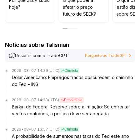
Por que SEEK subiu
O que poderia
O que os t
hoje?
afetar o preço
estão dize
futuro de SEEK?
sobre SEE
Notícias sobre Talisman
Resumir com o TradeGPT
Pergunte ao TradeGPT
2026-08-07 14:39
(UTC)
Otimista
Dólar Americano: Empregos fracos obscurecem o caminho
do Fed – ING
2026-08-07 14:23
(UTC)
Pessimista
Barkin do Federal Reserve sobre a inflação: Se enfrentar
ventos contrários, a política deve ser apertada
2026-08-07 13:57
(UTC)
Otimista
A probabilidade de aumentos nas taxas do Fed este ano