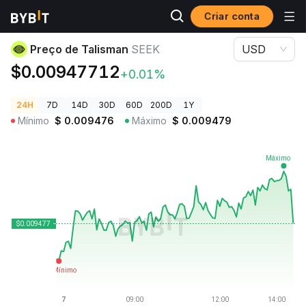
Criar conta
Preços de Criptomoedas
Preço de Talisman SEEK
Preço de Talisman
SEEK
USD
$0.00947712
+0.01%
24H
7D
14D
30D
60D
200D
1Y
Mínimo
$
0.009476
Máximo
$
0.009479