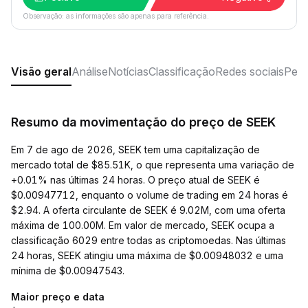
Observação: as informações são apenas para referência.
Visão geral
Análise
Notícias
Classificação
Redes sociais
Perg
Resumo da movimentação do preço de SEEK
Em 7 de ago de 2026, SEEK tem uma capitalização de
mercado total de $85.51K, o que representa uma variação de
+0.01% nas últimas 24 horas. O preço atual de SEEK é
$0.00947712, enquanto o volume de trading em 24 horas é
$2.94. A oferta circulante de SEEK é 9.02M, com uma oferta
máxima de 100.00M. Em valor de mercado, SEEK ocupa a
classificação 6029 entre todas as criptomoedas. Nas últimas
24 horas, SEEK atingiu uma máxima de $0.00948032 e uma
mínima de $0.00947543.
Maior preço e data