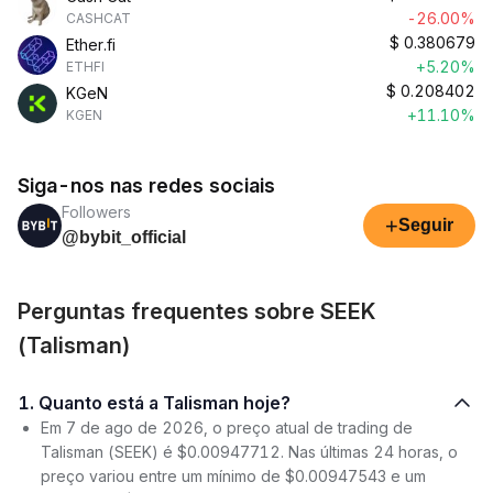
-26.00%
CASHCAT
$
0.380679
Ether.fi
+5.20%
ETHFI
$
0.208402
KGeN
+11.10%
KGEN
Siga-nos nas redes sociais
Followers
+
Seguir
@bybit_official
Perguntas frequentes sobre SEEK
(Talisman)
1. Quanto está a Talisman hoje?
Em 7 de ago de 2026, o preço atual de trading de
Talisman (SEEK) é $0.00947712. Nas últimas 24 horas, o
preço variou entre um mínimo de $0.00947543 e um