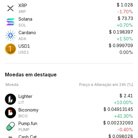
$
1.028
XRP
-1.70%
XRP
$
73.73
Solana
+0.70%
SOL
$
0.198397
Cardano
+1.50%
ADA
$
0.999709
USD1
0.00%
USD1
Moedas em destaque
Moeda
Preço e Alteração em 24h (%)
$
2.41
Lighter
+10.00%
LIT
$
0.04913145
Biconomy
+41.30%
BICO
$
0.00232093
Pump.fun
-0.40%
PUMP
$
0.098028
Cash Cat