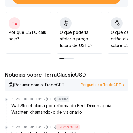
Caso não haja melhora substancial na atividade on-
chain e nos rendimentos de staking, é necessário estar
atento a uma possível queda abaixo de 0,0049, o que
pode desencadear uma correção adicional
.
Recomenda-se manter uma postura de observação,
Por que USTC caiu
O que poderia
O que os t
aguardando clareza nas políticas ou recuperação dos
hoje?
afetar o preço
estão dize
dados do ecossistema antes de entrar, com rigoroso
futuro de USTC?
sobre UST
controle de posição e risco de stop loss
.
Notícias sobre TerraClassicUSD
Resumir com o TradeGPT
Pergunte ao TradeGPT
2026-08-06 13:12
(UTC)
Neutro
Wall Street clama por reforma do Fed, Dimon apoia
Wachter, chamando-o de visionário
2026-08-06 13:12
(UTC)
Pessimista