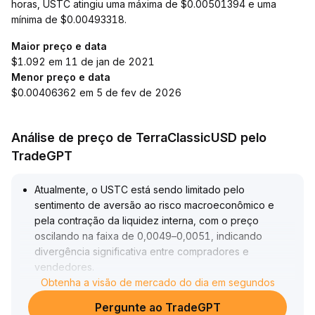
horas, USTC atingiu uma máxima de $0.00501394 e uma
mínima de $0.00493318.
Maior preço e data
$1.092 em 11 de jan de 2021
Menor preço e data
$0.00406362 em 5 de fev de 2026
Análise de preço de TerraClassicUSD pelo
TradeGPT
Atualmente, o USTC está sendo limitado pelo
sentimento de aversão ao risco macroeconômico e
pela contração da liquidez interna, com o preço
oscilando na faixa de 0,0049–0,0051, indicando
divergência significativa entre compradores e
vendedores
.
O suporte de curto prazo está claro, mas o volume de
Obtenha a visão de mercado do dia em segundos
negociações permanece fraco e as expectativas dos
Pergunte ao TradeGPT
fundamentos são cautelosas
.