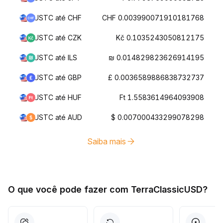
USTC até CHF
CHF 0.003990071910181768
USTC até CZK
Kč 0.1035243050812175
USTC até ILS
₪ 0.014829823626914195
USTC até GBP
£ 0.0036589886838732737
USTC até HUF
Ft 1.5583614964093908
USTC até AUD
$ 0.007000433299078298
Saiba mais
O que você pode fazer com TerraClassicUSD?