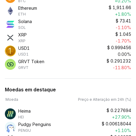
+0.20%
BTC
$
1,911.66
Ethereum
+1.80%
ETH
$
73.41
Solana
-1.10%
SOL
$
1.045
XRP
-1.70%
XRP
$
0.999456
USD1
0.00%
USD1
$
0.291232
GRVT Token
-11.80%
GRVT
Moedas em destaque
Moeda
Preço e Alteração em 24h (%)
$
0.227694
Heima
+27.90%
HEI
$
0.00618044
Pudgy Penguins
+1.10%
PENGU