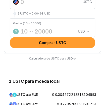
USTC
1 USTC ≈ 0.00498 USD
Gastar (10 ~ 20000)
USD
$
Comprar USTC
→
Calculadora de USTC para USD
1 USTC para moeda local
USTC até EUR
€ 0.004272213818104553
USTC até JPY
¥ 0.7795769090691713