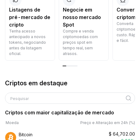
Listagens de
Negocie em
Converta
pré-mercado de
nosso mercado
criptomo
Converta
cripto
Spot
criptomoed
Tenha acesso
Compre e venda
custo. Rápid
antecipado a novos
criptomoedas com
e fácil.
tokens, negociando
preços spot em
antes da listagem
tempo real, sem
oficial.
atrasos.
Criptos em destaque
Pesquisar
Criptos com maior capitalização de mercado
Moeda
Preço e Alteração em 24h (%)
$
64,702.00
Bitcoin