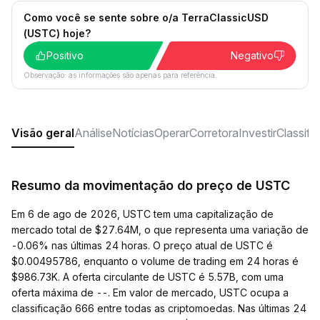
Como você se sente sobre o/a TerraClassicUSD
(USTC) hoje?
Positivo
Negativo
Observação: as informações são apenas para referência.
Visão geral
Análise
Notícias
Operar
Corretora
Investir
Classifi
Resumo da movimentação do preço de USTC
Em 6 de ago de 2026, USTC tem uma capitalização de
mercado total de $27.64M, o que representa uma variação de
-0.06% nas últimas 24 horas. O preço atual de USTC é
$0.00495786, enquanto o volume de trading em 24 horas é
$986.73K. A oferta circulante de USTC é 5.57B, com uma
oferta máxima de --. Em valor de mercado, USTC ocupa a
classificação 666 entre todas as criptomoedas. Nas últimas 24