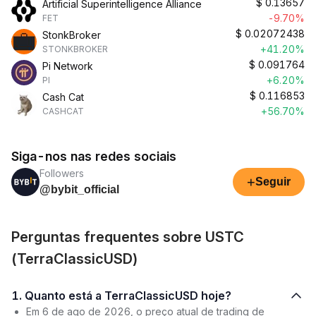
$
0.13657
Artificial Superintelligence Alliance
-9.70%
FET
$
0.02072438
StonkBroker
+41.20%
STONKBROKER
$
0.091764
Pi Network
+6.20%
PI
$
0.116853
Cash Cat
+56.70%
CASHCAT
Siga-nos nas redes sociais
Followers
+
Seguir
@bybit_official
Perguntas frequentes sobre USTC
(TerraClassicUSD)
1. Quanto está a TerraClassicUSD hoje?
Em 6 de ago de 2026, o preço atual de trading de