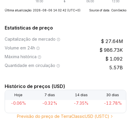
Última atualização: 2026-08-06 14:02:42
(UTC+0)
Source of data: CoinGecko
Estatisticas de preço
Capitalização de mercado
27.64M
Volume em 24h
986.73K
Máxima histórica
1.092
Quantidade em circulação
5.57B
Histórico de preços (USD)
Hoje
7 dias
14 dias
30 dias
-0.06%
-0.32%
-7.35%
-12.78%
Previsão do preço de TerraClassicUSD (USTC)