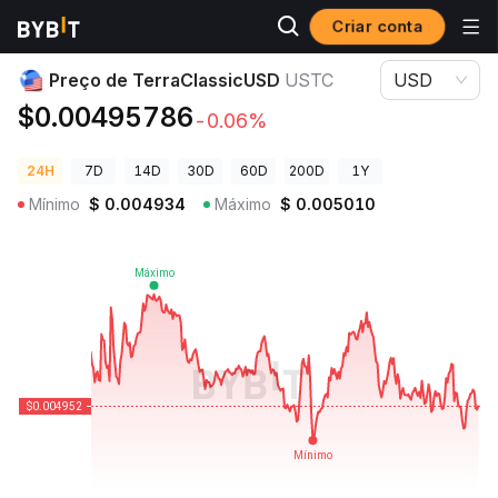
Criar conta
Preços de Criptomoedas
Preço de TerraClassicUSD USTC
Preço de TerraClassicUSD
USTC
USD
$0.00495786
-0.06%
24H
7D
14D
30D
60D
200D
1Y
Mínimo
$
0.004934
Máximo
$
0.005010