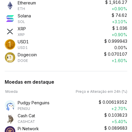
$
1,916.27
Ethereum
+0.90%
ETH
$
74.62
Solana
+3.10%
SOL
$
1.036
XRP
+0.90%
XRP
$
0.999943
USD1
0.00%
USD1
$
0.070107
Dogecoin
+1.60%
DOGE
Moedas em destaque
Moeda
Preço e Alteração em 24h (%)
$
0.00619352
Pudgy Penguins
+2.70%
PENGU
$
0.103823
Cash Cat
+5.40%
CASHCAT
$
0.089683
Pi Network