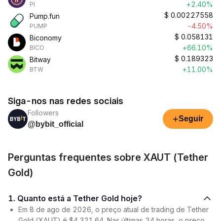
+2.40%
PI
$
0.00227558
Pump.fun
-4.50%
PUMP
$
0.058131
Biconomy
+66.10%
BICO
$
0.189323
Bitway
+11.00%
BTW
Siga-nos nas redes sociais
Followers
+
Seguir
@bybit_official
Perguntas frequentes sobre XAUT (Tether
Gold)
1. Quanto está a Tether Gold hoje?
Em 8 de ago de 2026, o preço atual de trading de Tether
Gold (XAUT) é $4,321.64. Nas últimas 24 horas, o preço