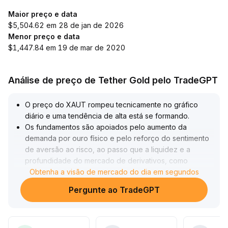
Maior preço e data
$5,504.62 em 28 de jan de 2026
Menor preço e data
$1,447.84 em 19 de mar de 2020
Análise de preço de Tether Gold pelo TradeGPT
O preço do XAUT rompeu tecnicamente no gráfico
diário e uma tendência de alta está se formando
.
Os fundamentos são apoiados pelo aumento da
demanda por ouro físico e pelo reforço do sentimento
de aversão ao risco, ao passo que a liquidez e a
profundidade do mercado de derivativos, como
opções, também aumentaram sincronizadamente
Obtenha a visão de mercado do dia em segundos
.
Atualmente, acima da faixa de US$ 4
.
Pergunte ao TradeGPT
300, a tendência tem base para continuar; recomenda-
se acompanhar atentamente os impactos dos riscos
macroeconômicos sobre a volatilidade de curto prazo
.
Sugere-se combinar análise de preço e volume com