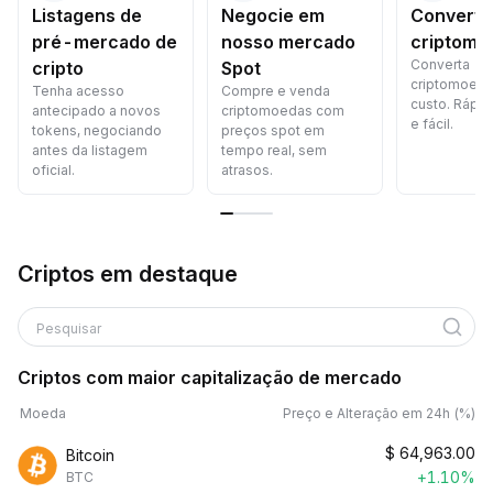
Listagens de
Negocie em
Converta
pré-mercado de
nosso mercado
criptomo
Converta
cripto
Spot
criptomoed
Tenha acesso
Compre e venda
custo. Rápid
antecipado a novos
criptomoedas com
e fácil.
tokens, negociando
preços spot em
antes da listagem
tempo real, sem
oficial.
atrasos.
Criptos em destaque
Pesquisar
Criptos com maior capitalização de mercado
Moeda
Preço e Alteração em 24h (%)
$
64,963.00
Bitcoin
+1.10%
BTC