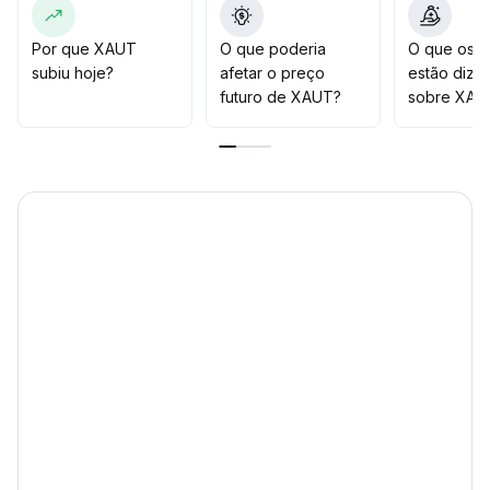
gestão de posição, posicionando-se a favor da
tendência e buscando oportunidades de entrada em
Por que XAUT
O que poderia
O que os t
recuos próximos de US$ 4
.
subiu hoje?
afetar o preço
estão dize
250
.
futuro de XAUT?
sobre XAU
A meta está em US$ 4
.
400, e se cair abaixo de US$ 4
.
100, a estratégia deve ser ajustada
.