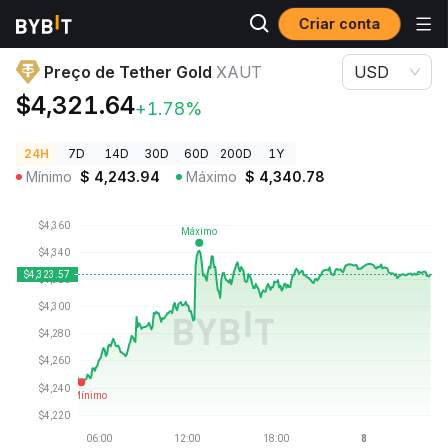
Criar conta
Preços de Criptomoedas
Preço de Tether Gold XAUT
Preço de Tether Gold
XAUT
USD
$4,321.64
+1.78%
24H
7D
14D
30D
60D
200D
1Y
Mínimo
$
4,243.94
Máximo
$
4,340.78