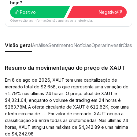
hoje?
Positivo
Negativo
Observação: as informações são apenas para referência.
Visão geral
Análise
Sentimento
Notícias
Operar
Investir
Classi
Resumo da movimentação do preço de XAUT
Em 8 de ago de 2026, XAUT tem uma capitalização de
mercado total de $2.65B, o que representa uma variação de
+1.79% nas últimas 24 horas. O preço atual de XAUT é
$4,321.64, enquanto o volume de trading em 24 horas é
$283.78M. A oferta circulante de XAUT é 612.82K, com uma
oferta máxima de --. Em valor de mercado, XAUT ocupa a
classificação 36 entre todas as criptomoedas. Nas últimas 24
horas, XAUT atingiu uma máxima de $4,342.89 e uma mínima
de $4,242.98.