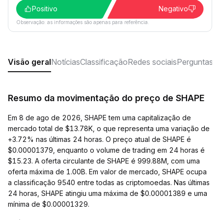
Positivo
Negativo
Observação: as informações são apenas para referência.
Visão geral
Notícias
Classificação
Redes sociais
Perguntas f
Resumo da movimentação do preço de SHAPE
Em 8 de ago de 2026, SHAPE tem uma capitalização de
mercado total de $13.78K, o que representa uma variação de
+3.72% nas últimas 24 horas. O preço atual de SHAPE é
$0.00001379, enquanto o volume de trading em 24 horas é
$15.23. A oferta circulante de SHAPE é 999.88M, com uma
oferta máxima de 1.00B. Em valor de mercado, SHAPE ocupa
a classificação 9540 entre todas as criptomoedas. Nas últimas
24 horas, SHAPE atingiu uma máxima de $0.00001389 e uma
mínima de $0.00001329.