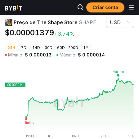
Criar conta
Preços de Criptomoedas
Preço de The Shape Store SHAPE
Preço de The Shape Store
SHAPE
USD
$0.00001379
+3.74%
24H
7D
14D
30D
60D
200D
1Y
Mínimo
$
0.000013
Máximo
$
0.000014