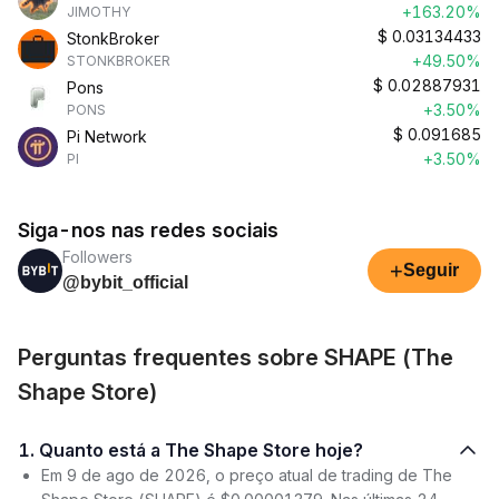
+163.20%
JIMOTHY
$
0.03134433
StonkBroker
+49.50%
STONKBROKER
$
0.02887931
Pons
+3.50%
PONS
$
0.091685
Pi Network
+3.50%
PI
Siga-nos nas redes sociais
Followers
+
Seguir
@bybit_official
Perguntas frequentes sobre SHAPE (The
Shape Store)
1. Quanto está a The Shape Store hoje?
Em 9 de ago de 2026, o preço atual de trading de The