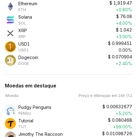
$
1,919.47
Ethereum
+0.80%
ETH
$
76.08
Solana
+4.00%
SOL
$
1.042
XRP
+3.00%
XRP
$
0.999451
USD1
0.00%
USD1
$
0.070904
Dogecoin
+2.40%
DOGE
Moedas em destaque
Moeda
Preço e Alteração em 24h (%)
$
0.00632677
Pudgy Penguins
+5.20%
PENGU
$
0.080468
Tutorial
+99.00%
TUT
$
0.01098726
Jimothy The Raccoon