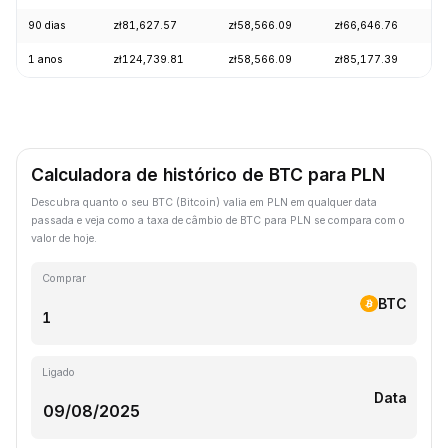
90 dias
zł81,627.57
zł58,566.09
zł66,646.76
+
1 anos
zł124,739.81
zł58,566.09
zł85,177.39
-
Calculadora de histórico de BTC para PLN
Descubra quanto o seu BTC (Bitcoin) valia em PLN em qualquer data
passada e veja como a taxa de câmbio de BTC para PLN se compara com o
valor de hoje.
Comprar
BTC
Ligado
Data