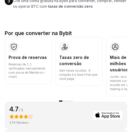
Crie uma conta gratuita na Bybit para converter, comprar, vender
3
ou operar BTC com
taxas de conversão zero
.
Por que converter na Bybit
Prova de reservas
Taxas zero de
Mais de 8
conversão
milhões d
Reservas de 1:1
verificadas mensalmente
usuários
Sem taxas ocultas. A
com prova de Merkle on-
cotação é a taxa final que
chain.
Junte-se a um
você paga.
maiores corret
mundo em vol
trading e liquid
4.7
/ 5
47K Reviews