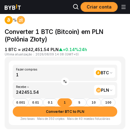
Criar conta
Página inicial
BTC to PLN
Converter 1 BTC (Bitcoin) em PLN
(Polônia Złoty)
1 BTC ≈ zł242,451.54 PLN
▲
+0.14%
24h
Última atualização
：
2026/08/09 14:08
(
GMT+0
)
Fazer compras
BTC
Recebe ~
PLN
0.001
0.01
0.1
1
5
10
100
Converter BTC to PLN
Zero taxas · Mais de 350 criptos · Mais de 40 moedas fiduciárias