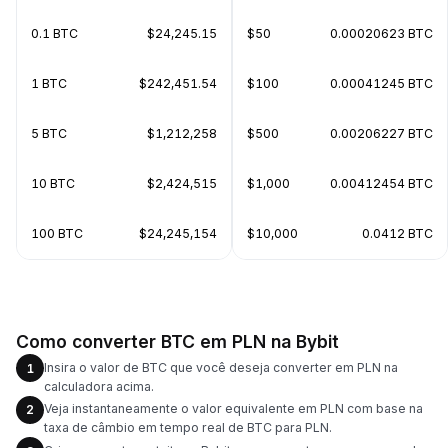
0.1 BTC
$24,245.15
$50
0.00020623 BTC
1 BTC
$242,451.54
$100
0.00041245 BTC
5 BTC
$1,212,258
$500
0.00206227 BTC
10 BTC
$2,424,515
$1,000
0.00412454 BTC
100 BTC
$24,245,154
$10,000
0.0412 BTC
Como converter BTC em PLN na Bybit
Insira o valor de BTC que você deseja converter em PLN na
1
calculadora acima.
Veja instantaneamente o valor equivalente em PLN com base na
2
taxa de câmbio em tempo real de BTC para PLN.