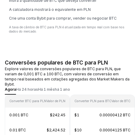
Insira a quantidade de BTC que deseja converter
A calculadora mostrará o equivalente em PLN
Crie uma conta Bybit para comprar, vender ou negociar BTC
A taxa de câmbio de BTC para PLN é atualizada em tempo real com base nos
dados do mercado.
Conversões populares de BTC para PLN
Explore valores de conversões populares de BTC para PLN, que
variam de 0,001 BTC a 100 BTC, com valores de conversão em
tempo real baseados em cotações agregadas dos Market Makers da
Bybit.
Agora
Há 24 horas
Há 1 mês
há 1 ano
Converter BTC para PLN
Valor de PLN
Converter PLN para BTC
Valor de BTC
0.001 BTC
$242.45
$1
0.00000412 BTC
0.01 BTC
$2,424.52
$10
0.00004125 BTC