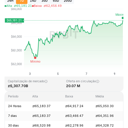
24H
7D
14D
30D
60D
200D
Alta
:
zł
65,181.21
Baixa
:
zł
62,456.49
Última atualização: 2026-08-09, 14:08 GMT+0
Máxima histórica
Mínima histórica
zł126,080.00
zł67.81
Capitalização de mercado
Oferta em circulação
zł1,307.70B
20.07 M
Período
Alta
Baixa
Média
V
24 Horas
zł65,183.37
zł64,917.24
zł65,050.30
+
7 dias
zł65,183.37
zł63,466.47
zł64,351.96
+
30 dias
zł66,520.98
zł62,278.96
zł64,328.72
+