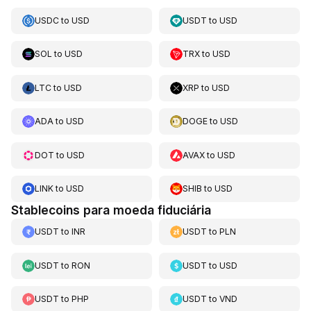
USDC
to
USD
USDT
to
USD
SOL
to
USD
TRX
to
USD
LTC
to
USD
XRP
to
USD
ADA
to
USD
DOGE
to
USD
DOT
to
USD
AVAX
to
USD
LINK
to
USD
SHIB
to
USD
Stablecoins para moeda fiduciária
USDT
to
INR
USDT
to
PLN
USDT
to
RON
USDT
to
USD
USDT
to
PHP
USDT
to
VND