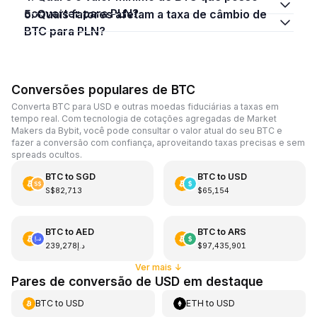
converter para PLN?
5. Quais fatores afetam a taxa de câmbio de
BTC para PLN?
Conversões populares de BTC
Converta BTC para USD e outras moedas fiduciárias a taxas em
tempo real. Com tecnologia de cotações agregadas de Market
Makers da Bybit, você pode consultar o valor atual do seu BTC e
fazer a conversão com confiança, aproveitando taxas precisas e sem
spreads ocultos.
BTC
to
SGD
BTC
to
USD
S$82,713
$65,154
BTC
to
AED
BTC
to
ARS
د.إ239,278
$97,435,901
Ver mais
↓
Pares de conversão de USD em destaque
BTC
to
USD
ETH
to
USD