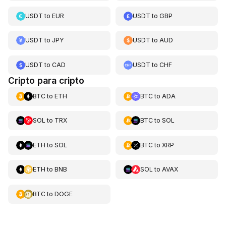
USDT
to
EUR
USDT
to
GBP
USDT
to
JPY
USDT
to
AUD
USDT
to
CAD
USDT
to
CHF
Cripto para cripto
BTC
to
ETH
BTC
to
ADA
SOL
to
TRX
BTC
to
SOL
ETH
to
SOL
BTC
to
XRP
ETH
to
BNB
SOL
to
AVAX
BTC
to
DOGE