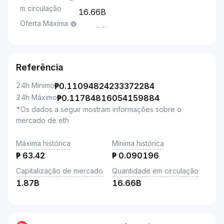
m circulação
16.66B
Oferta Máxima
--
Referência
24h Mínimo
₱
0.11094824233372284
24h Máximo
₱
0.11784816054159884
*Os dados a seguir mostram informações sobre o
mercado de eth
Máxima histórica
Mínima histórica
₱
63.42
₱
0.090196
Capitalização de mercado
Quantidade em circulação
1.87B
16.66B