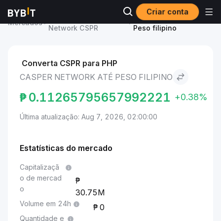
Criar conta
Preço de Casper
Casper Network to
Mercados
Network CSPR
Peso filipino
Converta CSPR para PHP
CASPER NETWORK ATÉ PESO FILIPINO
₱
0.11265795657992221
+0.38%
Última atualização: Aug 7, 2026, 02:00:00
Estatísticas do mercado
Capitalizaçã
o de mercad
o
30.75M
Volume em 24h
0
Quantidade e