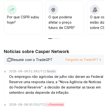
US$ 0,0020; se for reconquistado com aumento de
volume, é apropriado considerar posições em
correções
.
Caso contrário, se perder os suportes em US$ 0,00194
Por que CSPR subiu
O que poderia
O que os t
e US$ 0,00182, é preciso estar atento ao risco de
hoje?
afetar o preço
estão dize
ajuste, otimizando dinamicamente o portfólio
.
futuro de CSPR?
sobre CSP
Notícias sobre Casper Network
Resumir com o TradeGPT
Pergunte ao TradeGPT
2026-08-08 01:39
(UTC)
Neutro
Os empregos não agrícolas de julho não deram ao Federal
Reserve uma resposta clara; a "Nova Agência de Notícias
do Federal Reserve": a decisão de aumentar as taxas em
setembro ainda depende da inflação.
2026-08-08 00:25
(UTC)
Pessimista