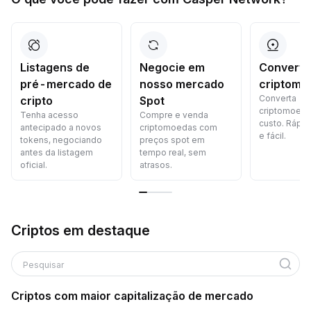
Listagens de
Negocie em
Converta
pré-mercado de
nosso mercado
criptomo
Converta
cripto
Spot
criptomoed
Tenha acesso
Compre e venda
custo. Rápid
antecipado a novos
criptomoedas com
e fácil.
tokens, negociando
preços spot em
antes da listagem
tempo real, sem
oficial.
atrasos.
Criptos em destaque
Pesquisar
Criptos com maior capitalização de mercado