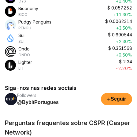
+0.40%
CYS
$
0.057252
Biconomy
+11.30%
BICO
$
0.0062314
Pudgy Penguins
+3.50%
PENGU
$
0.690544
Sui
+2.30%
SUI
$
0.351568
Ondo
+0.50%
ONDO
$
2.34
Lighter
-2.20%
LIT
Siga-nos nas redes sociais
Followers
+
Seguir
@BybitPortugues
Perguntas frequentes sobre CSPR (Casper
Network)