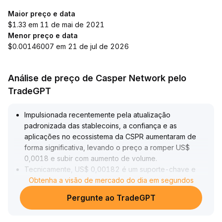
Maior preço e data
$1.33 em 11 de mai de 2021
Menor preço e data
$0.00146007 em 21 de jul de 2026
Análise de preço de Casper Network pelo
TradeGPT
Impulsionada recentemente pela atualização
padronizada das stablecoins, a confiança e as
aplicações no ecossistema da CSPR aumentaram de
forma significativa, levando o preço a romper US$
0,0018 e subir com aumento de volume
.
Tecnicamente, US$ 0,00182 é um suporte-chave e
US$ 0,00194 é uma resistência importante; o volume
Obtenha a visão de mercado do dia em segundos
negociado em máximas intradiárias cresceu
Pergunte ao TradeGPT
acentuadamente, intensificando a disputa de capitais
.
Recomendação: No curto prazo, observe o patamar de