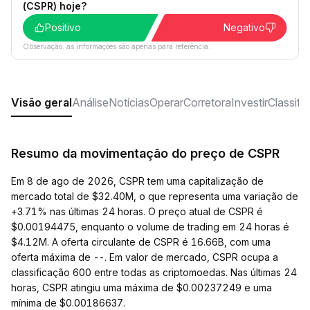
(CSPR) hoje?
Positivo
Negativo
Observação: as informações são apenas para referência.
Visão geral
Análise
Notícias
Operar
Corretora
Investir
Classifi
Resumo da movimentação do preço de CSPR
Em 8 de ago de 2026, CSPR tem uma capitalização de
mercado total de $32.40M, o que representa uma variação de
+3.71% nas últimas 24 horas. O preço atual de CSPR é
$0.00194475, enquanto o volume de trading em 24 horas é
$4.12M. A oferta circulante de CSPR é 16.66B, com uma
oferta máxima de --. Em valor de mercado, CSPR ocupa a
classificação 600 entre todas as criptomoedas. Nas últimas 24
horas, CSPR atingiu uma máxima de $0.00237249 e uma
mínima de $0.00186637.