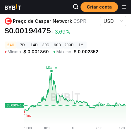
Criar conta
Preços de Criptomoedas
Preço de Casper Network CSPR
Preço de Casper Network
CSPR
USD
$0.00194475
+3.69%
24H
7D
14D
30D
60D
200D
1Y
Mínimo
$
0.001860
Máximo
$
0.002352