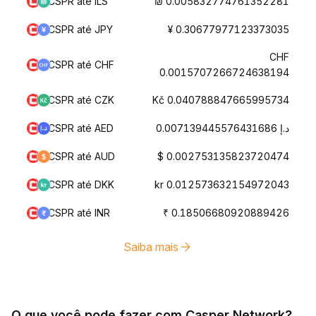
CSPR até ILS
₪ 0.005832774761352281
CSPR até JPY
¥ 0.30677977123373035
CHF
CSPR até CHF
0.0015707266724638194
CSPR até CZK
Kč 0.040788847665995734
CSPR até AED
د.إ 0.007139445576431686
CSPR até AUD
$ 0.002753135823720474
CSPR até DKK
kr 0.012573632154972043
CSPR até INR
₹ 0.18506680920889426
Saiba mais
O que você pode fazer com Casper Network?