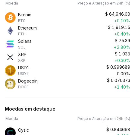
Moeda
Preço e Alteração em 24h (%)
$
64,946.00
Bitcoin
+0.10%
BTC
$
1,919.15
Ethereum
+0.40%
ETH
$
75.39
Solana
+2.80%
SOL
$
1.038
XRP
+0.30%
XRP
$
0.999689
USD1
0.00%
USD1
$
0.070373
Dogecoin
+1.40%
DOGE
Moedas em destaque
Moeda
Preço e Alteração em 24h (%)
$
0.844668
Cysic