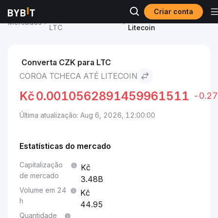
Criar conta
Preço de Litecoin
Coroa Tcheca to
Mercados
LTC
Litecoin
Converta CZK para LTC
COROA TCHECA ATÉ LITECOIN
Kč
0.0010562891459961511
-0.2
Última atualização: Aug 6, 2026, 12:00:00
Estatísticas do mercado
Capitalização
de mercado
3.48B
Volume em 24
h
44.95
Quantidade