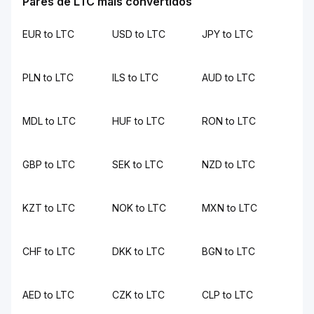
Pares de LTC mais convertidos
EUR to LTC
USD to LTC
JPY to LTC
PLN to LTC
ILS to LTC
AUD to LTC
MDL to LTC
HUF to LTC
RON to LTC
GBP to LTC
SEK to LTC
NZD to LTC
KZT to LTC
NOK to LTC
MXN to LTC
CHF to LTC
DKK to LTC
BGN to LTC
AED to LTC
CZK to LTC
CLP to LTC