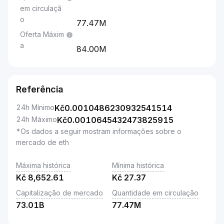
em circulaçã
o
77.47M
Oferta Máxim
a
84.00M
Referência
24h Mínimo
Kč
0.0010486230932541514
24h Máximo
Kč
0.0010645432473825915
*Os dados a seguir mostram informações sobre o
mercado de eth
Máxima histórica
Mínima histórica
Kč
8,652.61
Kč
27.37
Capitalização de mercado
Quantidade em circulação
73.01B
77.47M