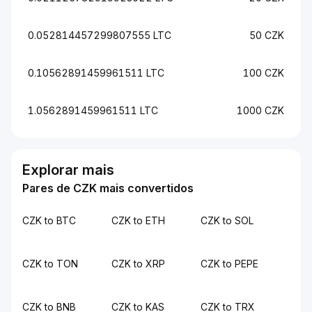
0.052814457299807555 LTC
50 CZK
0.10562891459961511 LTC
100 CZK
1.0562891459961511 LTC
1000 CZK
Explorar mais
Pares de CZK mais convertidos
CZK to BTC
CZK to ETH
CZK to SOL
CZK to TON
CZK to XRP
CZK to PEPE
CZK to BNB
CZK to KAS
CZK to TRX