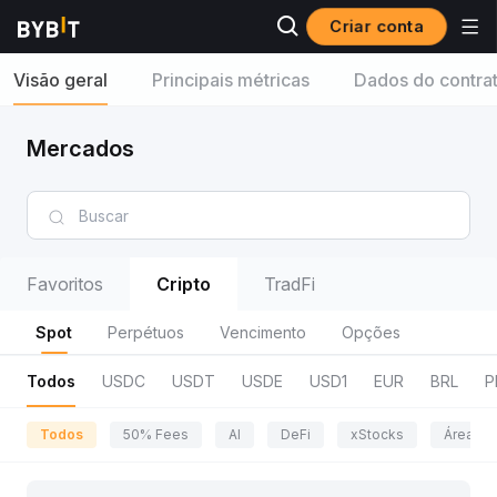
Criar conta
Visão geral
Principais métricas
Dados do contra
Mercados
Favoritos
Cripto
TradFi
Spot
Perpétuos
Vencimento
Opções
Todos
USDC
USDT
USDE
USD1
EUR
BRL
P
Todos
50% Fees
AI
DeFi
xStocks
Área da