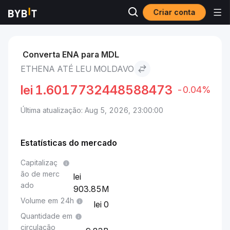
Criar conta
Mercados
Preço de Ethena ENA
Ethena to Leu moldavo
Converta ENA para MDL
ETHENA ATÉ LEU MOLDAVO
lei
1.6017732448588473
-0.04%
Última atualização: Aug 5, 2026, 23:00:00
Estatísticas do mercado
Capitalizaç
ão de merc
ado
903.85M
Volume em 24h
0
Quantidade em
circulação