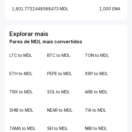
1,601.7732448588473 MDL
1,000 ENA
Explorar mais
Pares de MDL mais convertidos
LTC to MDL
BTC to MDL
TON to MDL
ETH to MDL
PEPE to MDL
XRP to MDL
TRX to MDL
SOL to MDL
ARB to MDL
SHIB to MDL
NEAR to MDL
TIA to MDL
TAMA to MDL
SEI to MDL
NIBI to MDL