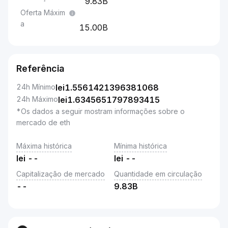
9.83B
Oferta Máxim
a
15.00B
Referência
24h Mínimo
lei
1.5561421396381068
24h Máximo
lei
1.6345651797893415
*Os dados a seguir mostram informações sobre o
mercado de eth
Máxima histórica
Mínima histórica
lei
--
lei
--
Capitalização de mercado
Quantidade em circulação
--
9.83B