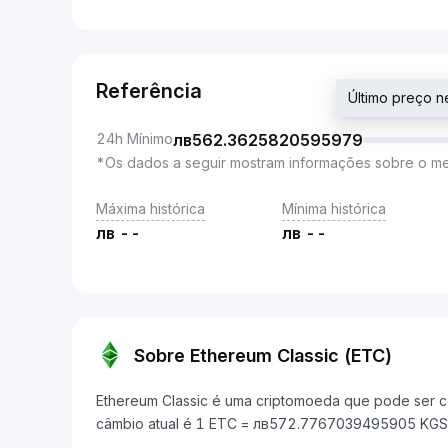
Referência
Último preço
24h Mínimo
лв
562.3625820595979
*Os dados a seguir mostram informações sobre o m
Máxima histórica
Mínima histórica
лв
--
лв
--
Sobre Ethereum Classic (ETC)
Ethereum Classic é uma criptomoeda que pode ser co
câmbio atual é 1 ETC = лв572.7767039495905 KGS