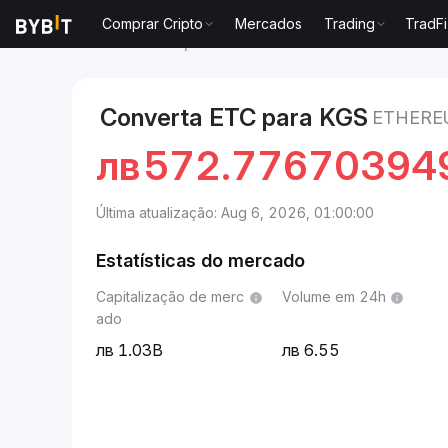
Comprar Cripto
Mercados
Trading
TradFi
Mercados
Preço de Ethereum Classic ETC
Ethereu
Converta ETC para KGS
ETHERE
лв
572.77670394
Última atualização: Aug 6, 2026, 01:00:00
Estatísticas do mercado
Capitalização de merc
Volume em 24h
ado
1.03B
6.55