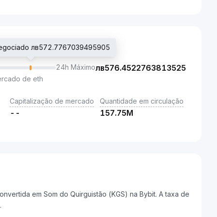
 negociado лв572.7767039495905
24h Máximo
лв
576.4522763813525
ercado de eth
Capitalização de mercado
Quantidade em circulação
--
157.75M
nvertida em Som do Quirguistão (KGS) na Bybit. A taxa de
.