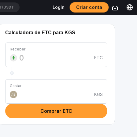
T/USDT
Criar conta
Login
USDT
Calculadora de ETC para KGS
Receber
ETC
Gastar
KGS
лв
Comprar ETC