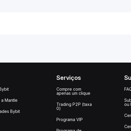
Serviços
Su
Bybit
Compre com
FA
apenas um clique
a Mantle
Sub
Trading P2P (taxa
ou
0)
ades Bybit
Cen
Programa VIP
Cen
Programa de