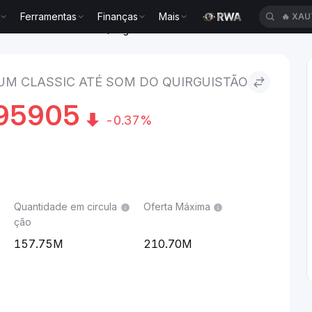
🔥
XAU
Ferramentas
Finanças
Mais
m Classic to Som do Quirguistão
🔥
HEI
UM CLASSIC ATÉ SOM DO QUIRGUISTÃO
95905
-0.37%
Quantidade em circula
Oferta Máxima
ção
157.75M
210.70M