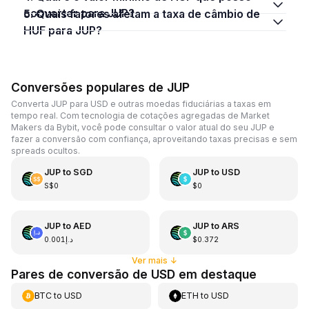
converter para JUP?
5. Quais fatores afetam a taxa de câmbio de
HUF para JUP?
Conversões populares de JUP
Converta JUP para USD e outras moedas fiduciárias a taxas em
tempo real. Com tecnologia de cotações agregadas de Market
Makers da Bybit, você pode consultar o valor atual do seu JUP e
fazer a conversão com confiança, aproveitando taxas precisas e sem
spreads ocultos.
JUP
to
SGD
JUP
to
USD
S$0
$0
JUP
to
AED
JUP
to
ARS
د.إ0.001
$0.372
Ver mais
↓
Pares de conversão de USD em destaque
BTC
to
USD
ETH
to
USD