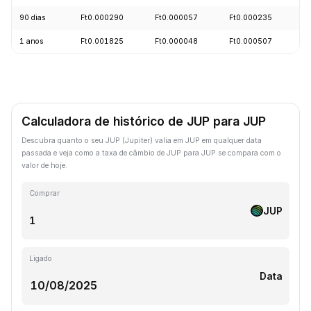
90 dias
Ft0.000290
Ft0.000057
Ft0.000235
+
1 anos
Ft0.001825
Ft0.000048
Ft0.000507
-
Calculadora de histórico de JUP para JUP
Descubra quanto o seu JUP (Jupiter) valia em JUP em qualquer data
passada e veja como a taxa de câmbio de JUP para JUP se compara com o
valor de hoje.
Comprar
JUP
Ligado
Data