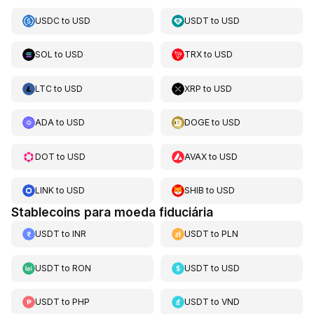
USDC
to
USD
USDT
to
USD
SOL
to
USD
TRX
to
USD
LTC
to
USD
XRP
to
USD
ADA
to
USD
DOGE
to
USD
DOT
to
USD
AVAX
to
USD
LINK
to
USD
SHIB
to
USD
Stablecoins para moeda fiduciária
USDT
to
INR
USDT
to
PLN
USDT
to
RON
USDT
to
USD
USDT
to
PHP
USDT
to
VND