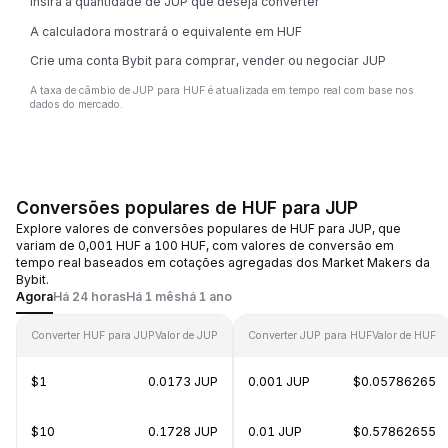
Insira a quantidade de JUP que deseja converter
A calculadora mostrará o equivalente em HUF
Crie uma conta Bybit para comprar, vender ou negociar JUP
A taxa de câmbio de JUP para HUF é atualizada em tempo real com base nos
dados do mercado.
Conversões populares de HUF para JUP
Explore valores de conversões populares de HUF para JUP, que
variam de 0,001 HUF a 100 HUF, com valores de conversão em
tempo real baseados em cotações agregadas dos Market Makers da
Bybit.
Agora
Há 24 horas
Há 1 mês
há 1 ano
Converter HUF para JUP
Valor de JUP
Converter JUP para HUF
Valor de HUF
$1
0.0173 JUP
0.001 JUP
$0.05786265
$10
0.1728 JUP
0.01 JUP
$0.57862655