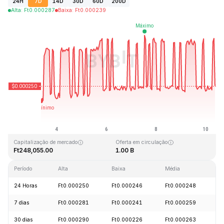
24H
7D
14D
30D
60D
200D
Alta
:
Ft
0.000287
Baixa
:
Ft
0.000239
Última atualização: 2026-08-10, 09:16 GMT+0
Máxima histórica
Mínima histórica
Ft0.128999
Ft0.000004
Capitalização de mercado
Oferta em circulação
Ft248,055.00
1.00 B
Período
Alta
Baixa
Média
V
24 Horas
Ft0.000250
Ft0.000246
Ft0.000248
-
7 dias
Ft0.000281
Ft0.000241
Ft0.000259
+
30 dias
Ft0.000290
Ft0.000226
Ft0.000263
-