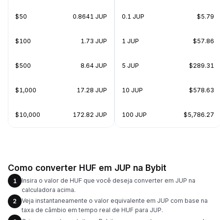
$50
0.8641 JUP
0.1 JUP
$5.79
$100
1.73 JUP
1 JUP
$57.86
$500
8.64 JUP
5 JUP
$289.31
$1,000
17.28 JUP
10 JUP
$578.63
$10,000
172.82 JUP
100 JUP
$5,786.27
Como converter HUF em JUP na Bybit
Insira o valor de HUF que você deseja converter em JUP na
1
calculadora acima.
Veja instantaneamente o valor equivalente em JUP com base na
2
taxa de câmbio em tempo real de HUF para JUP.