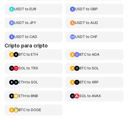
USDT
to
EUR
USDT
to
GBP
USDT
to
JPY
USDT
to
AUD
USDT
to
CAD
USDT
to
CHF
Cripto para cripto
BTC
to
ETH
BTC
to
ADA
SOL
to
TRX
BTC
to
SOL
ETH
to
SOL
BTC
to
XRP
ETH
to
BNB
SOL
to
AVAX
BTC
to
DOGE