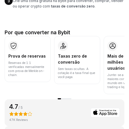
Crie uma conta gratuita na Bybit para converter, comprar, vender
3
ou operar crypto com
taxas de conversão zero
.
Por que converter na Bybit
Prova de reservas
Taxas zero de
Mais de 8
conversão
milhões d
Reservas de 1:1
verificadas mensalmente
usuários
Sem taxas ocultas. A
com prova de Merkle on-
cotação é a taxa final que
chain.
Junte-se a um
você paga.
maiores corret
mundo em vol
trading e liquid
4.7
/ 5
47K Reviews