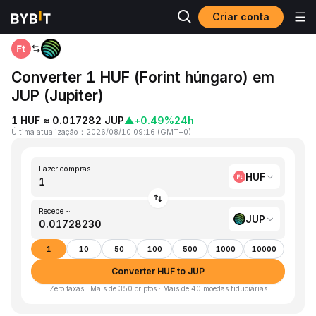
Criar conta
Página inicial
HUF to JUP
Converter 1 HUF (Forint húngaro) em
JUP (Jupiter)
1 HUF ≈ 0.017282 JUP
▲
+0.49%
24h
Última atualização
：
2026/08/10 09:16
(
GMT+0
)
Fazer compras
HUF
Recebe ~
JUP
1
10
50
100
500
1000
10000
Converter HUF to JUP
Zero taxas · Mais de 350 criptos · Mais de 40 moedas fiduciárias