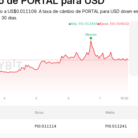
io de PORTAL para USD
iado a US$0.011109. A taxa de câmbio de PORTAL para USD down e
 30 dias.
Alta
:
Ft
0.012445
Baixa
:
Ft
0.009632
Baixa
Média
Ft0.011114
Ft0.011241