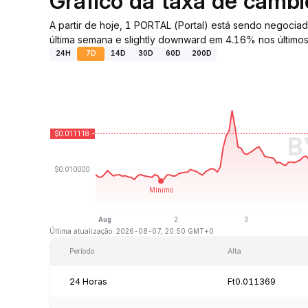
Gráfico da taxa de câmb
A partir de hoje, 1 PORTAL (Portal) está sendo negoc
última semana e slightly downward em 4.16% nos últimos
24H
7D
14D
30D
60D
200D
Última atualização: 2026-08-07, 20:50 GMT+0
Período
Alta
24 Horas
Ft0.011369