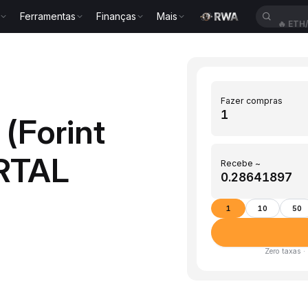
Ferramentas
Finanças
Mais
🔥
ETH
Fazer compras
(Forint
RTAL
Recebe ~
1
10
50
Zero taxas ·