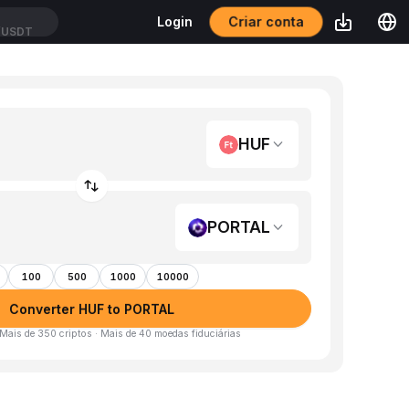
Criar conta
Login
/USDT
HUF
PORTAL
100
500
1000
10000
Converter HUF to PORTAL
 Mais de 350 criptos · Mais de 40 moedas fiduciárias