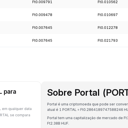
Ft0.009791
Ft0.010562
Ft0.009478
Ft0.010697
Ft0.007645
Ft0.012278
Ft0.007645
Ft0.021793
Sobre Portal (POR
L para
Portal é uma criptomoeda que pode ser convert
 em qualquer data
atual é 1 PORTAL = Ft0.2864189747588246 H
ORTAL se compara
Portal tem uma capitalização de mercado de F
Ft2.38B HUF.