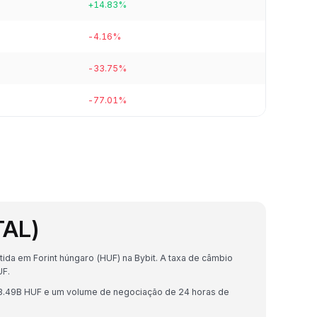
+14.83%
-4.16%
-33.75%
-77.01%
TAL)
ida em Forint húngaro (HUF) na Bybit. A taxa de câmbio
UF.
t3.49B HUF e um volume de negociação de 24 horas de