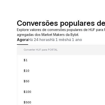
Conversões populares d
Explore valores de conversões populares de HUF para
agregadas dos Market Makers da Bybit.
Agora
Há 24 horas
Há 1 mês
há 1 ano
Converter HUF para PORTAL
$1
$10
$50
$100
$500