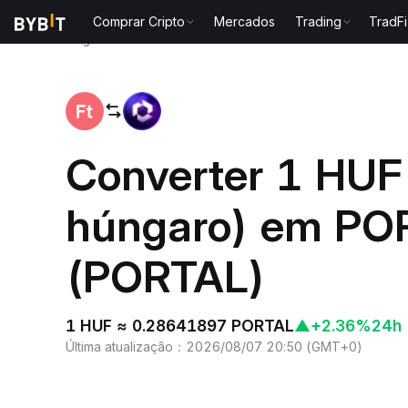
Comprar Cripto
Mercados
Trading
TradFi
Página inicial
HUF to PORTAL
Converter 1 HUF 
húngaro) em PO
(PORTAL)
1 HUF ≈ 0.28641897 PORTAL
▲
+2.36%
24h
Última atualização
：
2026/08/07 20:50
(
GMT+0
)