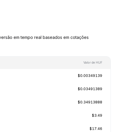
nversão em tempo real baseados em cotações
Valor de HUF
$0.00349139
$0.03491389
$0.34913888
$3.49
$17.46