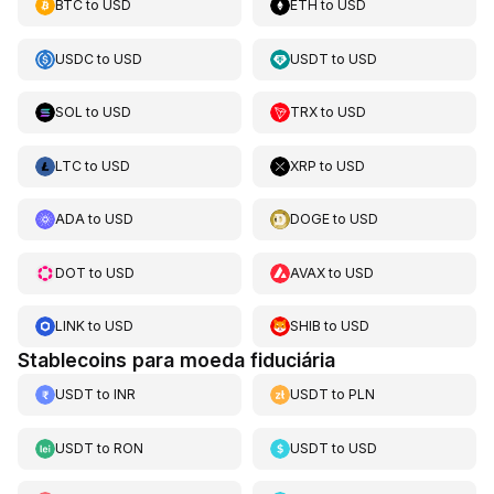
BTC
to
USD
ETH
to
USD
USDC
to
USD
USDT
to
USD
SOL
to
USD
TRX
to
USD
LTC
to
USD
XRP
to
USD
ADA
to
USD
DOGE
to
USD
DOT
to
USD
AVAX
to
USD
LINK
to
USD
SHIB
to
USD
Stablecoins para moeda fiduciária
USDT
to
INR
USDT
to
PLN
USDT
to
RON
USDT
to
USD