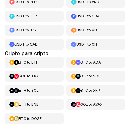
USDT
to
PHP
USDT
to
VND
USDT
to
EUR
USDT
to
GBP
USDT
to
JPY
USDT
to
AUD
USDT
to
CAD
USDT
to
CHF
Cripto para cripto
BTC
to
ETH
BTC
to
ADA
SOL
to
TRX
BTC
to
SOL
ETH
to
SOL
BTC
to
XRP
ETH
to
BNB
SOL
to
AVAX
BTC
to
DOGE