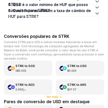
STRK?
4. Qual é o valor mínimo de HUF que posso
converter para STRK?
5. Quais fatores afetam a taxa de câmbio de
HUF para STRK?
Conversões populares de STRK
Converta STRK para USD e outras moedas fiduciárias a taxas em
tempo real. Com tecnologia de cotações agregadas de Market
Makers da Bybit, você pode consultar o valor atual do seu STRK e
fazer a conversão com confiança, aproveitando taxas precisas e sem
spreads ocultos.
STRK
to
SGD
STRK
to
USD
S$0.032
$0.025
STRK
to
AED
STRK
to
ARS
د.إ0.092
$37.57
Ver mais
↓
Pares de conversão de USD em destaque