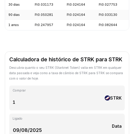
30 dias
Ft0.031173
Ft0.024164
Ft0.027753
-
90 dias
Ft0.050281
Ft0.024164
Ft0.033130
-
1 anos
Ft0.247957
Ft0.024164
Ft0.082644
-
Calculadora de histórico de STRK para STRK
Descubra quanto o seu STRK (Starknet Token) valia em STRK em qualquer
data passada e veja como a taxa de câmbio de STRK para STRK se compara
com o valor de hoje.
Comprar
STRK
Ligado
Data