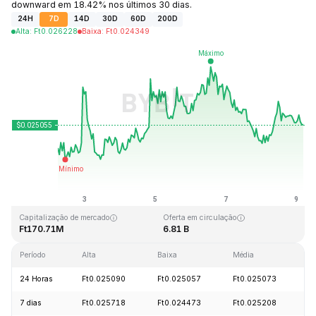
downward em 18.42% nos últimos 30 dias.
24H
7D
14D
30D
60D
200D
Alta
:
Ft
0.026228
Baixa
:
Ft
0.024349
Última atualização: 2026-08-09, 05:19 GMT+0
Máxima histórica
Mínima histórica
Ft4.41
Ft0.023949
Capitalização de mercado
Oferta em circulação
Ft170.71M
6.81 B
Período
Alta
Baixa
Média
V
24 Horas
Ft0.025090
Ft0.025057
Ft0.025073
+
7 dias
Ft0.025718
Ft0.024473
Ft0.025208
+