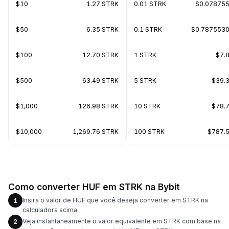
$10
1.27 STRK
0.01 STRK
$0.07875
$50
6.35 STRK
0.1 STRK
$0.787553
$100
12.70 STRK
1 STRK
$7.
$500
63.49 STRK
5 STRK
$39.
$1,000
126.98 STRK
10 STRK
$78.
$10,000
1,269.76 STRK
100 STRK
$787.
Como converter HUF em STRK na Bybit
Insira o valor de HUF que você deseja converter em STRK na
1
calculadora acima.
Veja instantaneamente o valor equivalente em STRK com base na
2