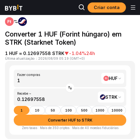
Criar conta
Página inicial
HUF to STRK
Converter 1 HUF (Forint húngaro) em
STRK (Starknet Token)
1 HUF ≈ 0.12697558 STRK
▼
-1.04%
24h
Última atualização
：
2026/08/09 05:19
(
GMT+0
)
Fazer compras
HUF
Recebe ~
STRK
1
10
50
100
500
1000
10000
Converter HUF to STRK
Zero taxas · Mais de 350 criptos · Mais de 40 moedas fiduciárias