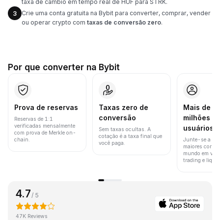
taxa de câmbio em tempo real de HUF para STRK.
Crie uma conta gratuita na Bybit para converter, comprar, vender
3
ou operar crypto com
taxas de conversão zero
.
Por que converter na Bybit
Prova de reservas
Taxas zero de
Mais de 8
conversão
milhões d
Reservas de 1:1
verificadas mensalmente
usuários
Sem taxas ocultas. A
com prova de Merkle on-
cotação é a taxa final que
chain.
Junte-se a um
você paga.
maiores corret
mundo em vol
trading e liquid
4.7
/ 5
47K Reviews