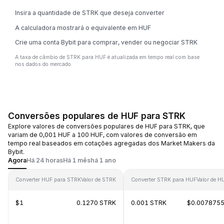
Insira a quantidade de STRK que deseja converter
A calculadora mostrará o equivalente em HUF
Crie uma conta Bybit para comprar, vender ou negociar STRK
A taxa de câmbio de STRK para HUF é atualizada em tempo real com base
nos dados do mercado.
Conversões populares de HUF para STRK
Explore valores de conversões populares de HUF para STRK, que
variam de 0,001 HUF a 100 HUF, com valores de conversão em
tempo real baseados em cotações agregadas dos Market Makers da
Bybit.
Agora
Há 24 horas
Há 1 mês
há 1 ano
Converter HUF para STRK
Valor de STRK
Converter STRK para HUF
Valor de H
$1
0.1270 STRK
0.001 STRK
$0.007875