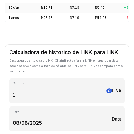
90 dias
₪10.71
₪7.19
₪8.43
+5.9
1 anos
₪26.73
₪7.19
₪13.08
-57.
Calculadora de histórico de LINK para LINK
Descubra quanto o seu LINK (Chainlink) valia em LINK em qualquer data
passada e veja como a taxa de câmbio de LINK para LINK se compara com o
valor de hoje.
Comprar
LINK
Ligado
Data