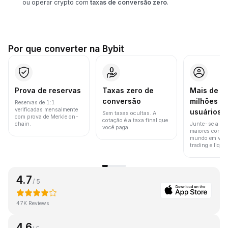
ou operar crypto com
taxas de conversão zero
.
Por que converter na Bybit
Prova de reservas
Taxas zero de
Mais de 8
conversão
milhões d
Reservas de 1:1
verificadas mensalmente
usuários
Sem taxas ocultas. A
com prova de Merkle on-
cotação é a taxa final que
chain.
Junte-se a um
você paga.
maiores corret
mundo em vol
trading e liquid
4.7
/ 5
47K Reviews
4.6