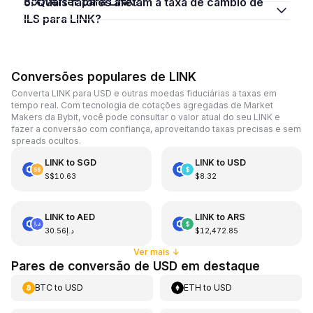
converter para LINK?
5. Quais fatores afetam a taxa de câmbio de
ILS para LINK?
Conversões populares de LINK
Converta LINK para USD e outras moedas fiduciárias a taxas em
tempo real. Com tecnologia de cotações agregadas de Market
Makers da Bybit, você pode consultar o valor atual do seu LINK e
fazer a conversão com confiança, aproveitando taxas precisas e sem
spreads ocultos.
LINK
to
SGD
LINK
to
USD
S$10.63
$8.32
LINK
to
AED
LINK
to
ARS
د.إ30.56
$12,472.85
Ver mais
↓
Pares de conversão de USD em destaque
BTC
to
USD
ETH
to
USD