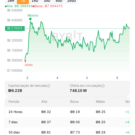
24H
7D
14D
30D
60D
200D
Alta
:
₪
8.388499
Baixa
:
₪
7.994475
Última atualização: 2026-08-08, 19:32 GMT+0
Máxima histórica
Mínima histórica
₪52.70
₪0.148183
Capitalização de mercado
Oferta em circulação
₪6.22B
748.10 M
Período
Alta
Baixa
Média
Variaç
24 Horas
₪8.32
₪8.18
₪8.25
+1.2
7 dias
₪8.37
₪8.06
₪8.20
+4.1
30 dias
₪8.81
₪7.73
₪8.29
+6.9