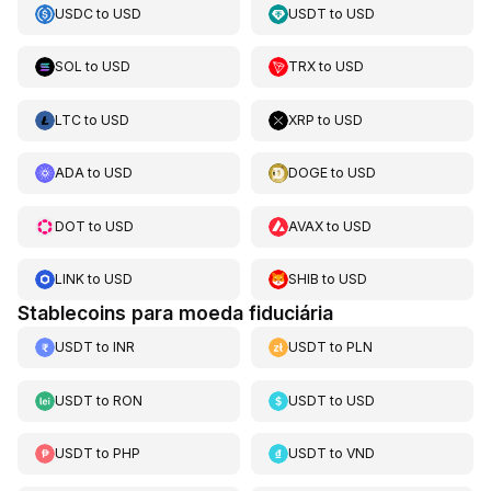
USDC
to
USD
USDT
to
USD
SOL
to
USD
TRX
to
USD
LTC
to
USD
XRP
to
USD
ADA
to
USD
DOGE
to
USD
DOT
to
USD
AVAX
to
USD
LINK
to
USD
SHIB
to
USD
Stablecoins para moeda fiduciária
USDT
to
INR
USDT
to
PLN
USDT
to
RON
USDT
to
USD
USDT
to
PHP
USDT
to
VND