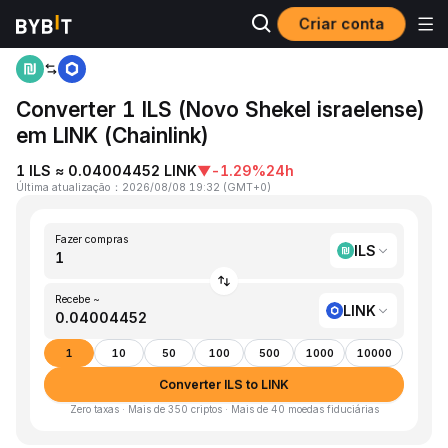
Criar conta
Página inicial
ILS to LINK
Converter 1 ILS (Novo Shekel israelense)
em LINK (Chainlink)
1 ILS ≈ 0.04004452 LINK
▼
-1.29%
24h
Última atualização
：
2026/08/08 19:32
(
GMT+0
)
Fazer compras
ILS
Recebe ~
LINK
1
10
50
100
500
1000
10000
Converter ILS to LINK
Zero taxas · Mais de 350 criptos · Mais de 40 moedas fiduciárias