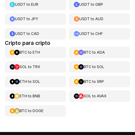
USDT
to
EUR
USDT
to
GBP
USDT
to
JPY
USDT
to
AUD
USDT
to
CAD
USDT
to
CHF
Cripto para cripto
BTC
to
ETH
BTC
to
ADA
SOL
to
TRX
BTC
to
SOL
ETH
to
SOL
BTC
to
XRP
ETH
to
BNB
SOL
to
AVAX
BTC
to
DOGE