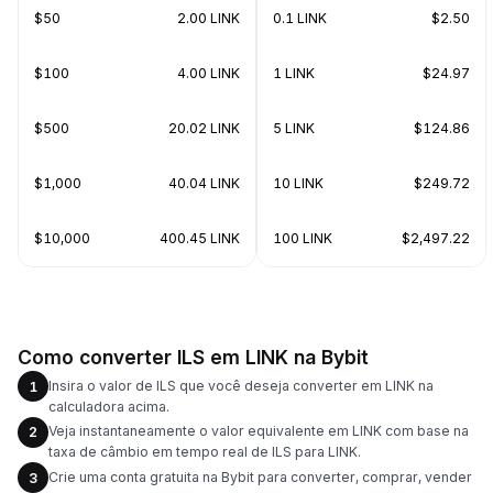
$50
2.00 LINK
0.1 LINK
$2.50
$100
4.00 LINK
1 LINK
$24.97
$500
20.02 LINK
5 LINK
$124.86
$1,000
40.04 LINK
10 LINK
$249.72
$10,000
400.45 LINK
100 LINK
$2,497.22
Como converter ILS em LINK na Bybit
Insira o valor de ILS que você deseja converter em LINK na
1
calculadora acima.
Veja instantaneamente o valor equivalente em LINK com base na
2
taxa de câmbio em tempo real de ILS para LINK.
Crie uma conta gratuita na Bybit para converter, comprar, vender
3