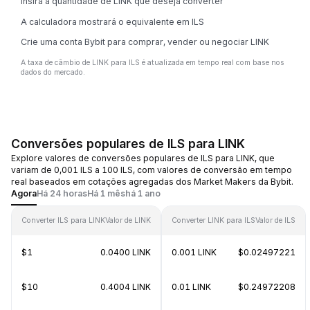
Insira a quantidade de LINK que deseja converter
A calculadora mostrará o equivalente em ILS
Crie uma conta Bybit para comprar, vender ou negociar LINK
A taxa de câmbio de LINK para ILS é atualizada em tempo real com base nos
dados do mercado.
Conversões populares de ILS para LINK
Explore valores de conversões populares de ILS para LINK, que
variam de 0,001 ILS a 100 ILS, com valores de conversão em tempo
real baseados em cotações agregadas dos Market Makers da Bybit.
Agora
Há 24 horas
Há 1 mês
há 1 ano
Converter ILS para LINK
Valor de LINK
Converter LINK para ILS
Valor de ILS
$1
0.0400 LINK
0.001 LINK
$0.02497221
$10
0.4004 LINK
0.01 LINK
$0.24972208