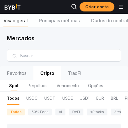
Criar conta
Visão geral
Principais métricas
Dados do contra
Mercados
Favoritos
Cripto
TradFi
Spot
Perpétuos
Vencimento
Opções
Todos
USDC
USDT
USDE
USD1
EUR
BRL
P
Todos
50% Fees
AI
DeFi
xStocks
Área da