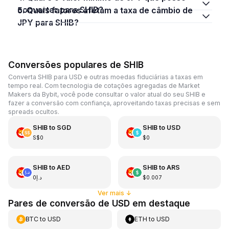
converter para SHIB?
5. Quais fatores afetam a taxa de câmbio de
JPY para SHIB?
Conversões populares de SHIB
Converta SHIB para USD e outras moedas fiduciárias a taxas em
tempo real. Com tecnologia de cotações agregadas de Market
Makers da Bybit, você pode consultar o valor atual do seu SHIB e
fazer a conversão com confiança, aproveitando taxas precisas e sem
spreads ocultos.
SHIB
to
SGD
SHIB
to
USD
S$0
$0
SHIB
to
AED
SHIB
to
ARS
د.إ0
$0.007
Ver mais
↓
Pares de conversão de USD em destaque
BTC
to
USD
ETH
to
USD