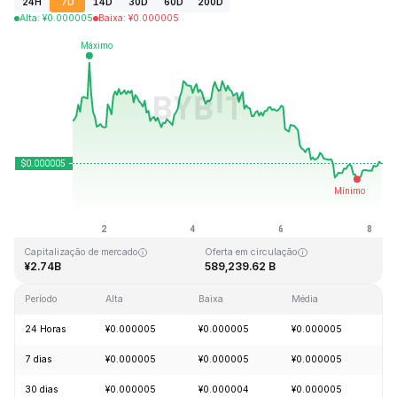
24H
7D
14D
30D
60D
200D
Alta
:
¥
0.000005
Baixa
:
¥
0.000005
Última atualização: 2026-08-08, 06:07 GMT+0
Máxima histórica
Mínima histórica
¥0.000086
¥0.000000
Capitalização de mercado
Oferta em circulação
¥2.74B
589,239.62 B
Período
Alta
Baixa
Média
Va
24 Horas
¥0.000005
¥0.000005
¥0.000005
+1
7 dias
¥0.000005
¥0.000005
¥0.000005
-5
30 dias
¥0.000005
¥0.000004
¥0.000005
+8