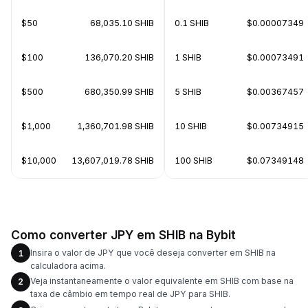
$50
68,035.10 SHIB
0.1 SHIB
$0.00007349
$100
136,070.20 SHIB
1 SHIB
$0.00073491
$500
680,350.99 SHIB
5 SHIB
$0.00367457
$1,000
1,360,701.98 SHIB
10 SHIB
$0.00734915
$10,000
13,607,019.78 SHIB
100 SHIB
$0.07349148
Como converter JPY em SHIB na Bybit
Insira o valor de JPY que você deseja converter em SHIB na
1
calculadora acima.
Veja instantaneamente o valor equivalente em SHIB com base na
2
taxa de câmbio em tempo real de JPY para SHIB.