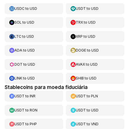
USDC
to
USD
USDT
to
USD
SOL
to
USD
TRX
to
USD
LTC
to
USD
XRP
to
USD
ADA
to
USD
DOGE
to
USD
DOT
to
USD
AVAX
to
USD
LINK
to
USD
SHIB
to
USD
Stablecoins para moeda fiduciária
USDT
to
INR
USDT
to
PLN
USDT
to
RON
USDT
to
USD
USDT
to
PHP
USDT
to
VND