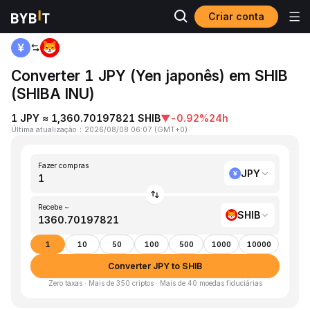
Criar conta
Página inicial
JPY to SHIB
Converter 1 JPY (Yen japonês) em SHIB
(SHIBA INU)
1 JPY ≈ 1,360.70197821 SHIB
▼
-0.92%
24h
Última atualização
：
2026/08/08 06:07
(
GMT+0
)
Fazer compras
JPY
Recebe ~
SHIB
1
10
50
100
500
1000
10000
Converter JPY to SHIB
Zero taxas · Mais de 350 criptos · Mais de 40 moedas fiduciárias