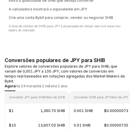
Insira a quantidade de SHIB que deseja converter
A calculadora mostrará o equivalente em JPY
Crie uma conta Bybit para comprar, vender ou negociar SHIB
A taxa de câmbio de SHIB para JPY é atualizada em tempo real com base nos
dados do mercado.
Conversões populares de JPY para SHIB
Explore valores de conversões populares de JPY para SHIB, que
variam de 0,001 JPY a 100 JPY, com valores de conversão em
tempo real baseados em cotações agregadas dos Market Makers da
Bybit.
Agora
Há 24 horas
Há 1 mês
há 1 ano
Converter JPY para SHIB
Valor de SHIB
Converter SHIB para JPY
Valor de JPY
$1
1,360.70 SHIB
0.001 SHIB
$0.00000073
$10
13,607.02 SHIB
0.01 SHIB
$0.00000735