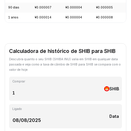
90 dias
¥0.000007
¥0.000004
¥0.000005
-1
1 anos
¥0.000014
¥0.000004
¥0.000008
-6
Calculadora de histórico de SHIB para SHIB
Descubra quanto o seu SHIB (SHIBA INU) valia em SHIB em qualquer data
passada e veja como a taxa de câmbio de SHIB para SHIB se compara com o
valor de hoje.
Comprar
SHIB
Ligado
Data