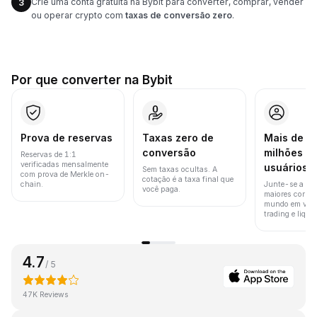
Crie uma conta gratuita na Bybit para converter, comprar, vender
3
ou operar crypto com
taxas de conversão zero
.
Por que converter na Bybit
Prova de reservas
Taxas zero de
Mais de 8
conversão
milhões d
Reservas de 1:1
verificadas mensalmente
usuários
Sem taxas ocultas. A
com prova de Merkle on-
cotação é a taxa final que
chain.
Junte-se a um
você paga.
maiores corret
mundo em vol
trading e liquid
4.7
/ 5
47K Reviews