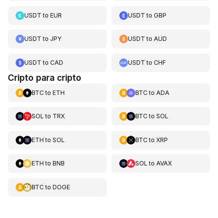
USDT
to
EUR
USDT
to
GBP
USDT
to
JPY
USDT
to
AUD
USDT
to
CAD
USDT
to
CHF
Cripto para cripto
BTC
to
ETH
BTC
to
ADA
SOL
to
TRX
BTC
to
SOL
ETH
to
SOL
BTC
to
XRP
ETH
to
BNB
SOL
to
AVAX
BTC
to
DOGE