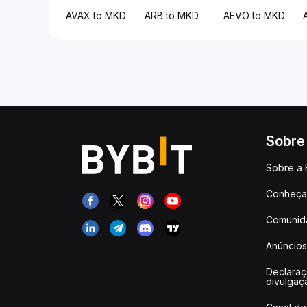
AVAX to MKD
ARB to MKD
AEVO to MKD
Sobre
Sobre a 
Conheça 
Comunid
Anúncios
Declara
divulgaç