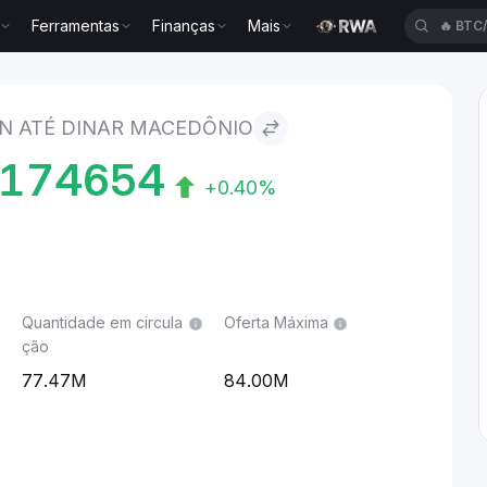
Ferramentas
Finanças
Mais
🔥
BTC
r macedônio
IN ATÉ DINAR MACEDÔNIO
9174654
+0.40%
Quantidade em circula
Oferta Máxima
ção
77.47M
84.00M