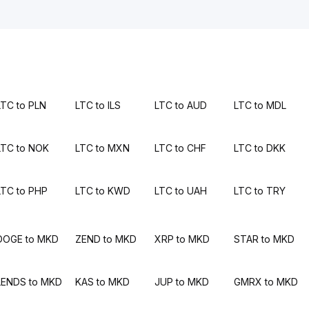
LTC to PLN
LTC to ILS
LTC to AUD
LTC to MDL
LTC to NOK
LTC to MXN
LTC to CHF
LTC to DKK
LTC to PHP
LTC to KWD
LTC to UAH
LTC to TRY
DOGE to MKD
ZEND to MKD
XRP to MKD
STAR to MKD
LENDS to MKD
KAS to MKD
JUP to MKD
GMRX to MKD