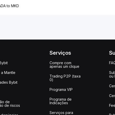
ADA to MKD
Serviços
Su
Bybit
Compre com
FA
apenas um clique
a Mantle
Sub
Trading P2P (taxa
ou
0)
ades Bybit
Cen
Programa VIP
Cen
Programa de
ção de
Indicações
ão de riscos
Fee
Serviços para