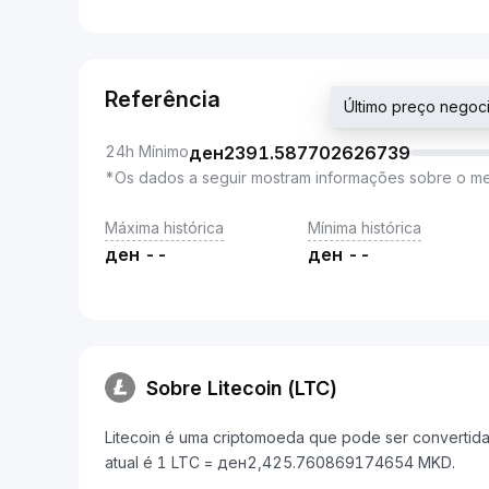
Referência
Último preço neg
24h Mínimo
ден
2391.587702626739
*Os dados a seguir mostram informações sobre o m
Máxima histórica
Mínima histórica
ден
--
ден
--
Sobre Litecoin (LTC)
Litecoin é uma criptomoeda que pode ser convertid
atual é 1 LTC = ден2,425.760869174654 MKD.