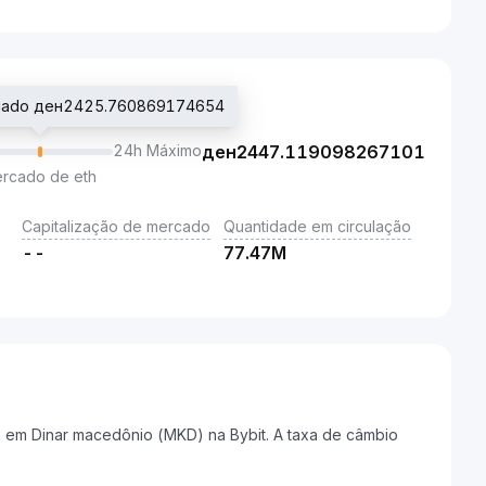
ociado ден2425.760869174654
24h Máximo
ден
2447.119098267101
ercado de eth
Capitalização de mercado
Quantidade em circulação
--
77.47M
a em Dinar macedônio (MKD) na Bybit. A taxa de câmbio