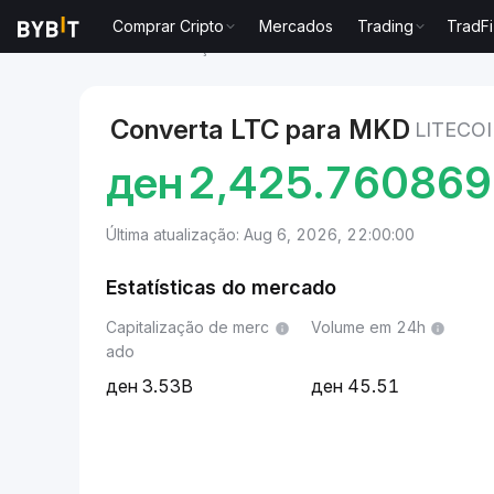
Comprar Cripto
Mercados
Trading
TradFi
Mercados
Preço de Litecoin LTC
Litecoin to Dina
Converta LTC para MKD
LITECO
ден
2,425.76086
Última atualização: Aug 6, 2026, 22:00:00
Estatísticas do mercado
Capitalização de merc
Volume em 24h
ado
3.53B
45.51