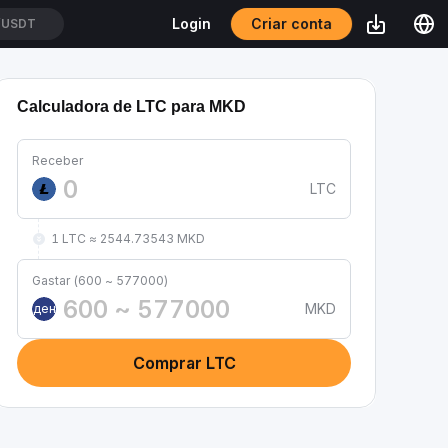
Criar conta
Login
/USDT
Calculadora de LTC para MKD
Receber
LTC
1 LTC ≈ 2544.73543 MKD
Gastar (600 ~ 577000)
MKD
ден
Comprar LTC