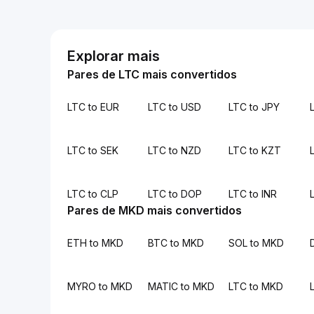
Explorar mais
Pares de LTC mais convertidos
LTC to EUR
LTC to USD
LTC to JPY
LTC to SEK
LTC to NZD
LTC to KZT
LTC to CLP
LTC to DOP
LTC to INR
Pares de MKD mais convertidos
ETH to MKD
BTC to MKD
SOL to MKD
MYRO to MKD
MATIC to MKD
LTC to MKD