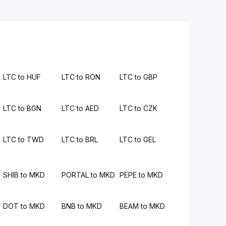
LTC to HUF
LTC to RON
LTC to GBP
LTC to BGN
LTC to AED
LTC to CZK
LTC to TWD
LTC to BRL
LTC to GEL
SHIB to MKD
PORTAL to MKD
PEPE to MKD
DOT to MKD
BNB to MKD
BEAM to MKD