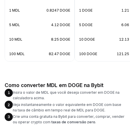
1 MDL
0.8247 DOGE
1 DOGE
1.21
5 MDL
4.12 DOGE
5 DOGE
6.06
10 MDL
8.25 DOGE
10 DOGE
12.13
100 MDL
82.47 DOGE
100 DOGE
121.25
Como converter MDL em DOGE na Bybit
Insira o valor de MDL que você deseja converter em DOGE na
1
calculadora acima.
Veja instantaneamente o valor equivalente em DOGE com base
2
na taxa de câmbio em tempo real de MDL para DOGE.
Crie uma conta gratuita na Bybit para converter, comprar, vender
3
ou operar crypto com
taxas de conversão zero
.