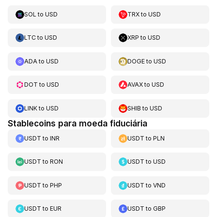
SOL
to
USD
TRX
to
USD
LTC
to
USD
XRP
to
USD
ADA
to
USD
DOGE
to
USD
DOT
to
USD
AVAX
to
USD
LINK
to
USD
SHIB
to
USD
Stablecoins para moeda fiduciária
USDT
to
INR
USDT
to
PLN
USDT
to
RON
USDT
to
USD
USDT
to
PHP
USDT
to
VND
USDT
to
EUR
USDT
to
GBP