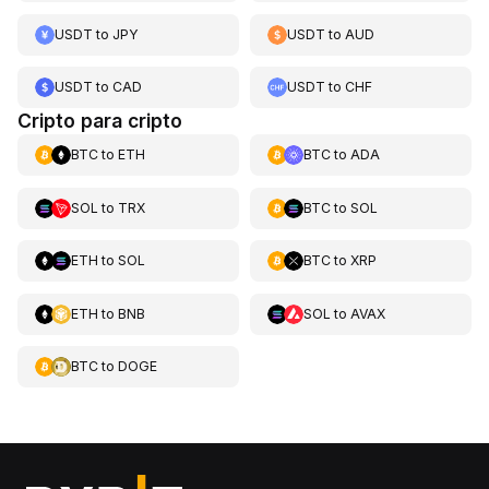
USDT
to
JPY
USDT
to
AUD
USDT
to
CAD
USDT
to
CHF
Cripto para cripto
BTC
to
ETH
BTC
to
ADA
SOL
to
TRX
BTC
to
SOL
ETH
to
SOL
BTC
to
XRP
ETH
to
BNB
SOL
to
AVAX
BTC
to
DOGE