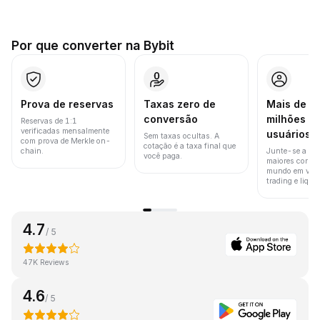
Por que converter na Bybit
Prova de reservas
Taxas zero de
Mais de 8
conversão
milhões d
Reservas de 1:1
verificadas mensalmente
usuários
Sem taxas ocultas. A
com prova de Merkle on-
cotação é a taxa final que
chain.
Junte-se a um
você paga.
maiores corret
mundo em vol
trading e liquid
4.7
/ 5
47K Reviews
4.6
/ 5