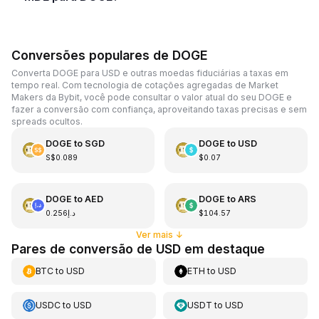
Conversões populares de DOGE
Converta DOGE para USD e outras moedas fiduciárias a taxas em
tempo real. Com tecnologia de cotações agregadas de Market
Makers da Bybit, você pode consultar o valor atual do seu DOGE e
fazer a conversão com confiança, aproveitando taxas precisas e sem
spreads ocultos.
DOGE
to
SGD
DOGE
to
USD
S$0.089
$0.07
DOGE
to
AED
DOGE
to
ARS
د.إ0.256
$104.57
Ver mais
↓
Pares de conversão de USD em destaque
BTC
to
USD
ETH
to
USD
USDC
to
USD
USDT
to
USD