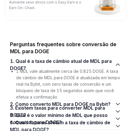
Aumente seus ativos com o Easy Earn e o
Earn On-Chain.
Perguntas frequentes sobre conversão de
MDL para DOGE
1. Qual é a taxa de câmbio atual de MDL para
DOGE?
1 MDL vale atualmente cerca de 0.825 DOGE. A taxa
de câmbio de MDL para DOGE é atualizada em tempo
real na Bybit, com zero taxas de conversão e um
bloqueio de taxa de 15 segundos assim que você
efetua a confirmação.
2. Como converto MDL para DOGE na Bybit?
3. Existem taxas para converter MDL para
DOGE?
4. Qual é o valor mínimo de MDL que posso
converter para DOGE?
5. Quais fatores afetam a taxa de câmbio de
MDL para DOGE?