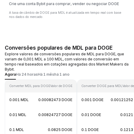
Crie uma conta Bybit para comprar, vender ou negociar DOGE
A taxa de câmbio de DOGE para MDL é atualizada em tempo real com base
nos dados do mercado.
Conversões populares de MDL para DOGE
Explore valores de conversões populares de MDL para DOGE, que
variam de 0,001 MDL a 100 MDL, com valores de conversão em
tempo real baseados em cotações agregadas dos Market Makers da
Bybit.
Agora
Há 24 horas
Há 1 mês
há 1 ano
Converter MDL para DOGE
Valor de DOGE
Converter DOGE para MDL
Valor d
0.001 MDL
0.00082473 DOGE
0.001 DOGE
0.00121252
0.01 MDL
0.00824727 DOGE
0.01 DOGE
0.0121
0.1 MDL
0.0825 DOGE
0.1 DOGE
0.1213