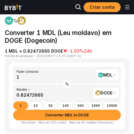
Criar conta
Página inicial
MDL to DOGE
Converter 1 MDL (Leu moldavo) em
DOGE (Dogecoin)
1 MDL ≈ 0.82472665 DOGE
▼
-1.03%
24h
Última atualização
：
2026/08/07 15:25
(
GMT+0
)
Fazer compras
MDL
Recebe ~
DOGE
1
10
50
100
500
1000
10000
Converter MDL to DOGE
Zero taxas · Mais de 350 criptos · Mais de 40 moedas fiduciárias