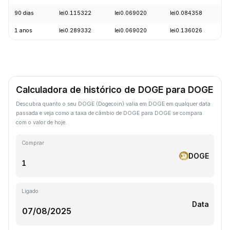
90 dias
lei0.115322
lei0.069020
lei0.084358
-
1 anos
lei0.289332
lei0.069020
lei0.136026
-
Calculadora de histórico de DOGE para DOGE
Descubra quanto o seu DOGE (Dogecoin) valia em DOGE em qualquer data
passada e veja como a taxa de câmbio de DOGE para DOGE se compara
com o valor de hoje.
Comprar
DOGE
Ligado
Data