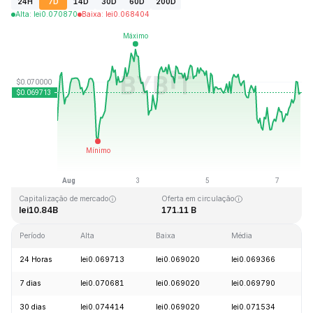
24H
7D
14D
30D
60D
200D
Alta
:
lei
0.070870
Baixa
:
lei
0.068404
Última atualização: 2026-08-07, 15:25 GMT+0
Máxima histórica
Mínima histórica
lei0.731578
lei0.000087
Capitalização de mercado
Oferta em circulação
lei10.84B
171.11 B
Período
Alta
Baixa
Média
V
24 Horas
lei0.069713
lei0.069020
lei0.069366
+
7 dias
lei0.070681
lei0.069020
lei0.069790
+
30 dias
lei0.074414
lei0.069020
lei0.071534
-