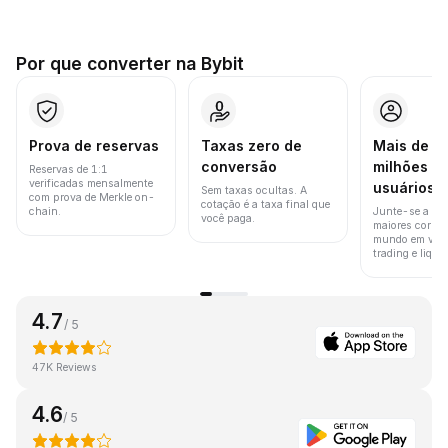
Por que converter na Bybit
Prova de reservas
Taxas zero de
Mais de 8
conversão
milhões d
Reservas de 1:1
verificadas mensalmente
usuários
Sem taxas ocultas. A
com prova de Merkle on-
cotação é a taxa final que
chain.
Junte-se a um
você paga.
maiores corret
mundo em vol
trading e liquid
4.7
/ 5
47K Reviews
4.6
/ 5