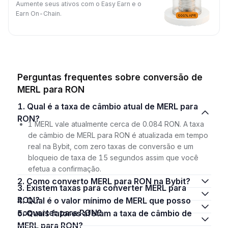
Aumente seus ativos com o Easy Earn e o
Earn On-Chain.
Perguntas frequentes sobre conversão de
MERL para RON
1. Qual é a taxa de câmbio atual de MERL para
RON?
1 MERL vale atualmente cerca de 0.084 RON. A taxa
de câmbio de MERL para RON é atualizada em tempo
real na Bybit, com zero taxas de conversão e um
bloqueio de taxa de 15 segundos assim que você
efetua a confirmação.
2. Como converto MERL para RON na Bybit?
3. Existem taxas para converter MERL para
RON?
4. Qual é o valor mínimo de MERL que posso
converter para RON?
5. Quais fatores afetam a taxa de câmbio de
MERL para RON?