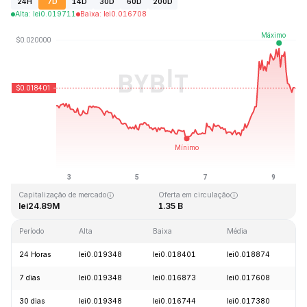
24H
7D
14D
30D
60D
200D
Alta
:
lei
0.019711
Baixa
:
lei
0.016708
Última atualização: 2026-08-09, 14:26 GMT+0
Máxima histórica
Mínima histórica
lei1.45
lei0.015718
Capitalização de mercado
Oferta em circulação
lei24.89M
1.35 B
Período
Alta
Baixa
Média
V
24 Horas
lei0.019348
lei0.018401
lei0.018874
-
7 dias
lei0.019348
lei0.016873
lei0.017608
+
30 dias
lei0.019348
lei0.016744
lei0.017380
+