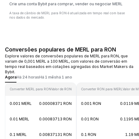
Crie uma conta Bybit para comprar, vender ou negociar MERL
A taxa de câmbio de MERL para RON é atualizada em tempo real com base
nos dados do mercado.
Conversões populares de MERL para RON
Explore valores de conversões populares de MERL para RON, que
variam de 0,001 MERL a 100 MERL, com valores de conversão em
tempo real baseados em cotações agregadas dos Market Makers da
Bybit.
Agora
Há 24 horas
Há 1 mês
há 1 ano
Converter MERL para RON
Valor de RON
Converter RON para MERL
Valor de 
0.001 MERL
0.00008371 RON
0.001 RON
0.0119 M
0.01 MERL
0.00083713 RON
0.01 RON
0.1195 M
0.1 MERL
0.00837131 RON
0.1 RON
1.19 M