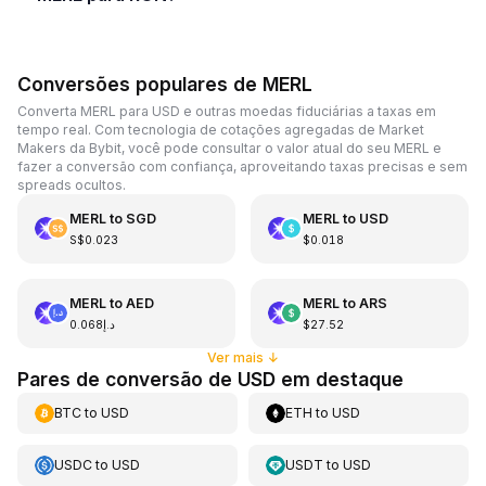
Conversões populares de MERL
Converta MERL para USD e outras moedas fiduciárias a taxas em
tempo real. Com tecnologia de cotações agregadas de Market
Makers da Bybit, você pode consultar o valor atual do seu MERL e
fazer a conversão com confiança, aproveitando taxas precisas e sem
spreads ocultos.
MERL
to
SGD
MERL
to
USD
S$0.023
$0.018
MERL
to
AED
MERL
to
ARS
د.إ0.068
$27.52
Ver mais
↓
Pares de conversão de USD em destaque
BTC
to
USD
ETH
to
USD
USDC
to
USD
USDT
to
USD