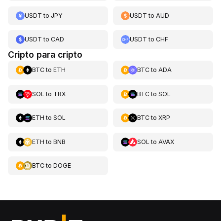
USDT
to
JPY
USDT
to
AUD
USDT
to
CAD
USDT
to
CHF
Cripto para cripto
BTC
to
ETH
BTC
to
ADA
SOL
to
TRX
BTC
to
SOL
ETH
to
SOL
BTC
to
XRP
ETH
to
BNB
SOL
to
AVAX
BTC
to
DOGE