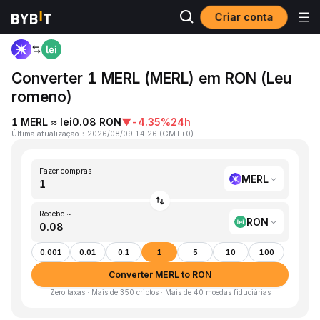
Criar conta
Página inicial
MERL to RON
Converter 1 MERL (MERL) em RON (Leu
romeno)
1 MERL ≈ lei0.08 RON
▼
-4.35%
24h
Última atualização
：
2026/08/09 14:26
(
GMT+0
)
Fazer compras
MERL
Recebe ~
RON
0.001
0.01
0.1
1
5
10
100
Converter MERL to RON
Zero taxas · Mais de 350 criptos · Mais de 40 moedas fiduciárias