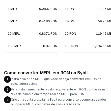
1 MERL
0.0837 RON
1 RON
11.95 M
5 MERL
0.4186 RON
5 RON
59.73 M
10 MERL
0.8371 RON
10 RON
119.46 M
100 MERL
8.37 RON
100 RON
1,194.56 M
Como converter MERL em RON na Bybit
Insira o valor de MERL que você deseja converter em RON na
1
calculadora acima.
Veja instantaneamente o valor equivalente em RON com base na
2
taxa de câmbio em tempo real de MERL para RON.
Crie uma conta gratuita na Bybit para converter, comprar, vender
3
ou operar MERL com
taxas de conversão zero
.