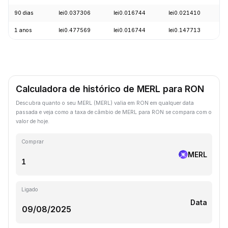
90 dias
lei0.037306
lei0.016744
lei0.021410
-
1 anos
lei0.477569
lei0.016744
lei0.147713
-
Calculadora de histórico de MERL para RON
Descubra quanto o seu MERL (MERL) valia em RON em qualquer data
passada e veja como a taxa de câmbio de MERL para RON se compara com o
valor de hoje.
Comprar
MERL
Ligado
Data