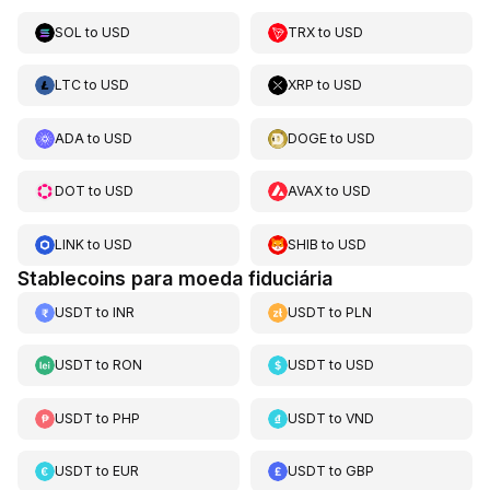
SOL
to
USD
TRX
to
USD
LTC
to
USD
XRP
to
USD
ADA
to
USD
DOGE
to
USD
DOT
to
USD
AVAX
to
USD
LINK
to
USD
SHIB
to
USD
Stablecoins para moeda fiduciária
USDT
to
INR
USDT
to
PLN
USDT
to
RON
USDT
to
USD
USDT
to
PHP
USDT
to
VND
USDT
to
EUR
USDT
to
GBP