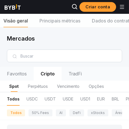
Criar conta
Visão geral
Principais métricas
Dados do contra
Mercados
Favoritos
Cripto
TradFi
Spot
Perpétuos
Vencimento
Opções
Todos
USDC
USDT
USDE
USD1
EUR
BRL
P
Todos
50% Fees
AI
DeFi
xStocks
Área da