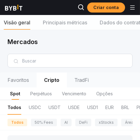
Criar conta
Visão geral
Principais métricas
Dados do contra
Mercados
Favoritos
Cripto
TradFi
Spot
Perpétuos
Vencimento
Opções
Todos
USDC
USDT
USDE
USD1
EUR
BRL
P
Todos
50% Fees
AI
DeFi
xStocks
Área da