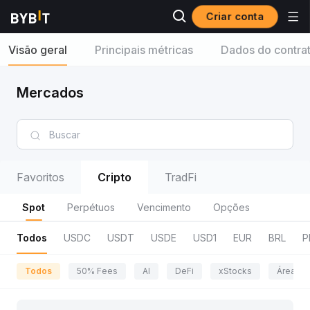
Criar conta
Visão geral
Principais métricas
Dados do contra
Mercados
Favoritos
Cripto
TradFi
Spot
Perpétuos
Vencimento
Opções
Todos
USDC
USDT
USDE
USD1
EUR
BRL
P
Todos
50% Fees
AI
DeFi
xStocks
Área da