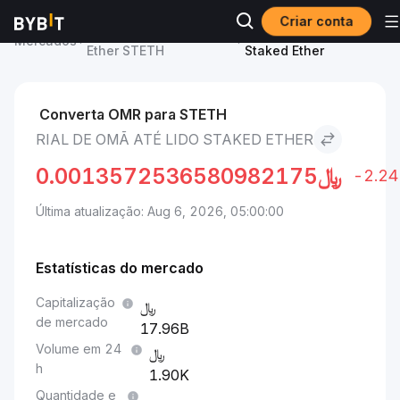
Criar conta
Preço de Lido Staked
Rial de Omã to Lido
Mercados
Ether STETH
Staked Ether
Converta OMR para STETH
RIAL DE OMÃ ATÉ LIDO STAKED ETHER
0.0013572536580982175
﷼
-2.2
Última atualização: Aug 6, 2026, 05:00:00
Estatísticas do mercado
Capitalização
de mercado
17.96B
Volume em 24
h
1.90K
Quantidade e