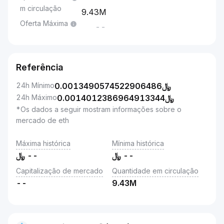
m circulação
9.43M
Oferta Máxima
--
Referência
24h Mínimo
0.0013490574522906486
﷼
24h Máximo
0.0014012386964913344
﷼
*Os dados a seguir mostram informações sobre o
mercado de eth
Máxima histórica
Mínima histórica
﷼
--
﷼
--
Capitalização de mercado
Quantidade em circulação
--
9.43M