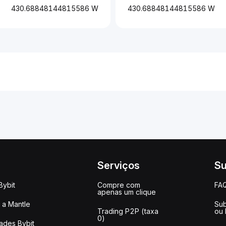
430.68848144815586 W
430.68848144815586 W
Serviços
Su
Bybit
Compre com
FA
apenas um clique
a Mantle
Sub
Trading P2P (taxa
ou
0)
ades Bybit