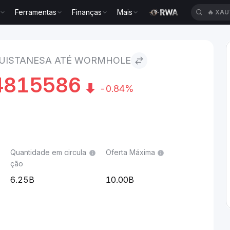
Ferramentas
Finanças
Mais
🔥
XAU
esa to Wormhole
QUISTANESA ATÉ WORMHOLE
4815586
-0.84%
Quantidade em circula
Oferta Máxima
ção
6.25B
10.00B