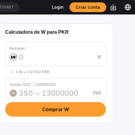
Criar conta
Login
T/USDT
Calculadora de W para PKR
Receber
W
1 W ≈ 2.41502 PKR
Gastar (350 ~ 13000000)
PKR
₨
Comprar W