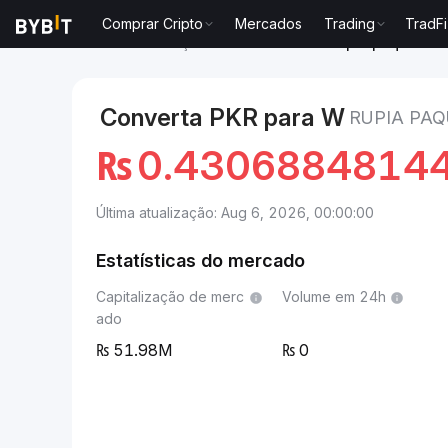
Comprar Cripto
Mercados
Trading
TradFi
Mercados
Preço de Wormhole W
Rupia paquistan
Converta PKR para W
RUPIA PA
₨
0.4306884814
Última atualização: Aug 6, 2026, 00:00:00
Estatísticas do mercado
Capitalização de merc
Volume em 24h
ado
51.98M
0