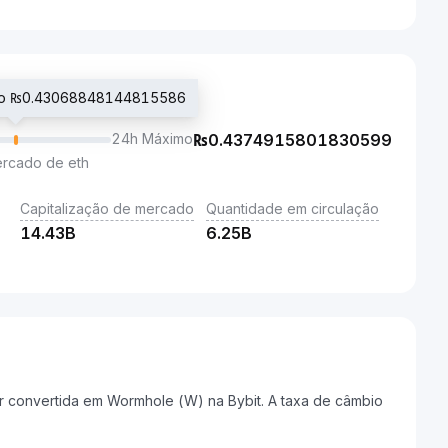
ado ₨0.43068848144815586
24h Máximo
₨
0.4374915801830599
ercado de eth
Capitalização de mercado
Quantidade em circulação
14.43B
6.25B
 convertida em Wormhole (W) na Bybit. A taxa de câmbio