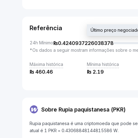
Referência
Último preço negoci
24h Mínimo
₨
0.4240937226038378
*Os dados a seguir mostram informações sobre o m
Máxima histórica
Mínima histórica
₨
460.46
₨
2.19
Sobre Rupia paquistanesa (PKR)
Rupia paquistanesa é uma criptomoeda que pode ser
atual é 1 PKR = 0.43068848144815586 W.