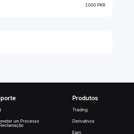
1000 PKR
porte
Produtos
Q
Trading
meter um Processo
Derivativos
 Reclamação
Earn