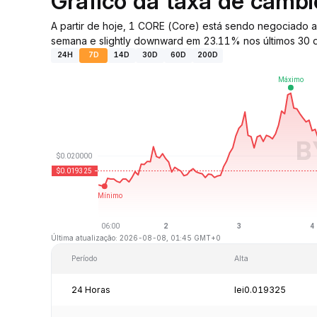
Gráfico da taxa de câmb
A partir de hoje, 1 CORE (Core) está sendo negociado
semana e slightly downward em 23.11% nos últimos 30 d
24H
7D
14D
30D
60D
200D
Última atualização: 2026-08-08, 01:45 GMT+0
Período
Alta
24 Horas
lei0.019325