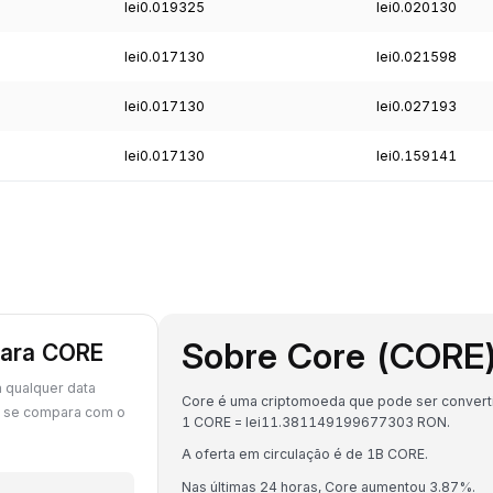
lei0.019325
lei0.020130
lei0.017130
lei0.021598
lei0.017130
lei0.027193
lei0.017130
lei0.159141
Sobre Core (CORE
para CORE
 qualquer data
Core é uma criptomoeda que pode ser converti
E se compara com o
1 CORE = lei11.381149199677303 RON.
A oferta em circulação é de 1B CORE.
Nas últimas 24 horas, Core aumentou 3.87%.