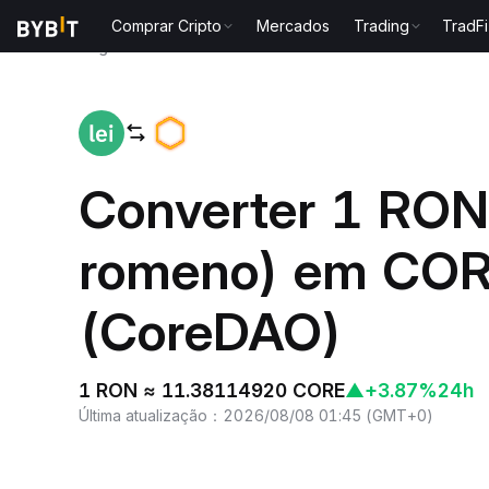
Comprar Cripto
Mercados
Trading
TradFi
Página inicial
RON to CORE
Converter 1 RON
romeno) em CO
(CoreDAO)
1 RON ≈ 11.38114920 CORE
▲
+3.87%
24h
Última atualização
：
2026/08/08 01:45
(
GMT+0
)