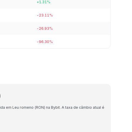
+1.31%
-23.11%
-26.93%
-96.30%
)
da em Leu romeno (RON) na Bybit. A taxa de câmbio atual é