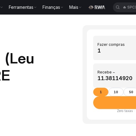
Ferramentas
Finanças
Mais
🔥
SPC
Fazer compras
 (Leu
RE
Recebe ~
1
10
50
Zero taxas ·