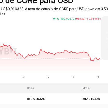
io de CORE para USD
 a US$0.019323. A taxa de câmbio de CORE para USD down em 3.59%
ias.
Alta
:
lei
0.022724
Baixa
:
lei
0.018650
Baixa
Média
lei0.019325
lei0.019325