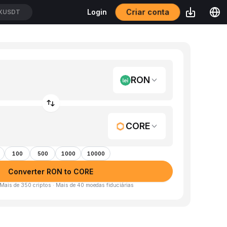
Criar conta
Login
XUSDT
RON
CORE
100
500
1000
10000
Converter RON to CORE
 Mais de 350 criptos · Mais de 40 moedas fiduciárias