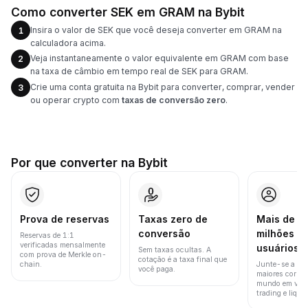
Como converter SEK em GRAM na Bybit
Insira o valor de SEK que você deseja converter em GRAM na
1
calculadora acima.
Veja instantaneamente o valor equivalente em GRAM com base
2
na taxa de câmbio em tempo real de SEK para GRAM.
Crie uma conta gratuita na Bybit para converter, comprar, vender
3
ou operar crypto com
taxas de conversão zero
.
Por que converter na Bybit
Prova de reservas
Taxas zero de
Mais de 8
conversão
milhões d
Reservas de 1:1
verificadas mensalmente
usuários
Sem taxas ocultas. A
com prova de Merkle on-
cotação é a taxa final que
chain.
Junte-se a um
você paga.
maiores corret
mundo em vol
trading e liquid