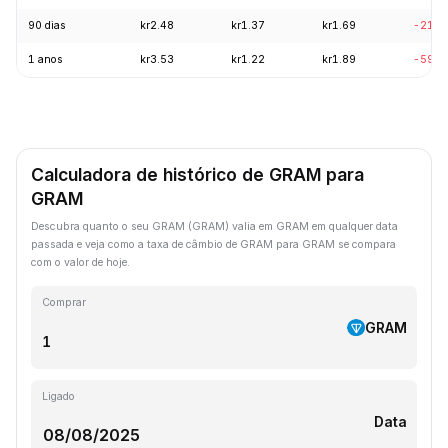
90 dias
kr2.48
kr1.37
kr1.69
-21.1
1 anos
kr3.53
kr1.22
kr1.89
-59.3
Calculadora de histórico de GRAM para
GRAM
Descubra quanto o seu GRAM (GRAM) valia em GRAM em qualquer data
passada e veja como a taxa de câmbio de GRAM para GRAM se compara
com o valor de hoje.
Comprar
GRAM
Ligado
Data