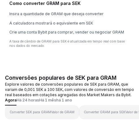
Como converter GRAM para SEK
Insira a quantidade de GRAM que deseja converter
A calculadora mostrará o equivalente em SEK
Crie uma conta Bybit para comprar, vender ou negociar GRAM
A taxa de câmbio de GRAM para SEK é atualizada em tempo real com base
nos dados do mercado.
Conversões populares de SEK para GRAM
Explore valores de conversões populares de SEK para GRAM, que
variam de 0,001 SEK a 100 SEK, com valores de conversão em tempo
real baseados em cotações agregadas dos Market Makers da Bybit.
Agora
Há 24 horas
Há 1 mês
há 1 ano
Converter SEK para GRAM
Valor de GRAM
Converter GRAM para SEK
Valor de