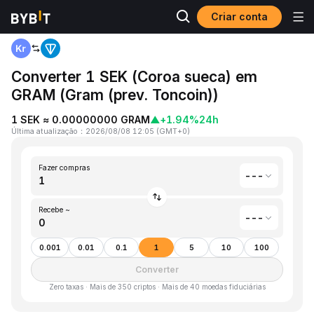
Criar conta
Página inicial
Coroa sueca(SEK) to Gram (prev. Toncoin)(GRAM)
Converter 1 SEK (Coroa sueca) em
GRAM (Gram (prev. Toncoin))
1 SEK ≈ 0.00000000 GRAM
▲
+1.94%
24h
Última atualização
：
2026/08/08 12:05
(
GMT+0
)
Fazer compras
---
Recebe ~
---
0.001
0.01
0.1
1
5
10
100
Converter
Zero taxas · Mais de 350 criptos · Mais de 40 moedas fiduciárias