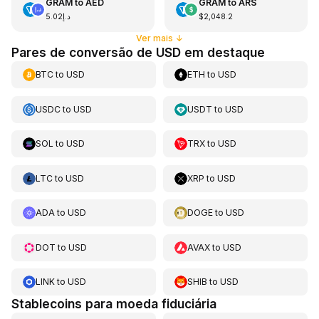
GRAM
to
AED
GRAM
to
ARS
د.إ5.02
$2,048.2
Ver mais
↓
Pares de conversão de USD em destaque
BTC
to
USD
ETH
to
USD
USDC
to
USD
USDT
to
USD
SOL
to
USD
TRX
to
USD
LTC
to
USD
XRP
to
USD
ADA
to
USD
DOGE
to
USD
DOT
to
USD
AVAX
to
USD
LINK
to
USD
SHIB
to
USD
Stablecoins para moeda fiduciária