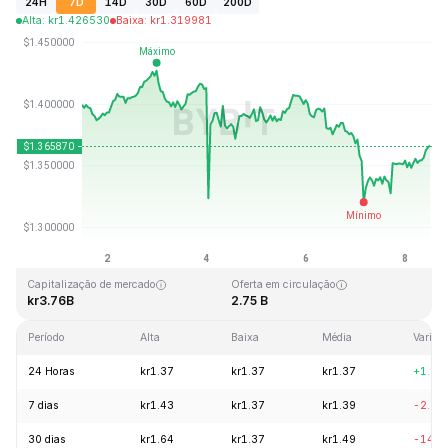
24H
7D
14D
30D
60D
200D
Alta
:
kr
1.426530
Baixa
:
kr
1.319981
Última atualização: 2026-08-08, 12:05 GMT+0
Máxima histórica
Mínima histórica
kr8.25
kr0.519364
Capitalização de mercado
Oferta em circulação
kr3.76B
2.75 B
Período
Alta
Baixa
Média
Variaç
24 Horas
kr1.37
kr1.37
kr1.37
+1.94
7 dias
kr1.43
kr1.37
kr1.39
-2.34
30 dias
kr1.64
kr1.37
kr1.49
-14.5