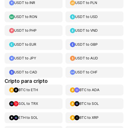
USDT
to
INR
USDT
to
PLN
USDT
to
RON
USDT
to
USD
USDT
to
PHP
USDT
to
VND
USDT
to
EUR
USDT
to
GBP
USDT
to
JPY
USDT
to
AUD
USDT
to
CAD
USDT
to
CHF
Cripto para cripto
BTC
to
ETH
BTC
to
ADA
SOL
to
TRX
BTC
to
SOL
ETH
to
SOL
BTC
to
XRP