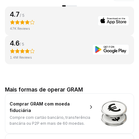
4.7
/ 5
47K Reviews
4.6
/ 5
1.4M Reviews
Mais formas de operar GRAM
Comprar GRAM com moeda
fiduciária
Compre com cartão bancário, transferência
bancária ou P2P em mais de 60 moedas.