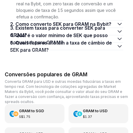
real na Bybit, com zero taxas de conversão e um
bloqueio de taxa de 15 segundos assim que você
efetua a confirmação.
2. Como converto SEK para GRAM na Bybit?
3. Existem taxas para converter SEK para
GRAM?
4. Qual é o valor mínimo de SEK que posso
converter para GRAM?
5. Quais fatores afetam a taxa de câmbio de
SEK para GRAM?
Conversões populares de GRAM
Converta GRAM para USD e outras moedas fiduciárias a taxas em
tempo real. Com tecnologia de cotações agregadas de Market
Makers da Bybit, você pode consultar o valor atual do seu GRAM e
fazer a conversão com confiança, aproveitando taxas precisas e sem
spreads ocultos.
GRAM
to
SGD
GRAM
to
USD
S$1.75
$1.37