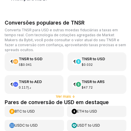
Conversões populares de TNSR
Converta TNSR para USD e outras moedas fiduciárias a taxas em
tempo real. Com tecnologia de cotações agregadas de Market
Makers da Bybit, você pode consultar o valor atual do seu TNSR e
fazer a conversão com confiança, aproveitando taxas precisas e sem
spreads ocultos.
TNSR
to
SGD
TNSR
to
USD
S$0.041
$0.032
TNSR
to
AED
TNSR
to
ARS
د.إ0.117
$47.72
Ver mais
↓
Pares de conversão de USD em destaque
BTC
to
USD
ETH
to
USD
USDC
to
USD
USDT
to
USD