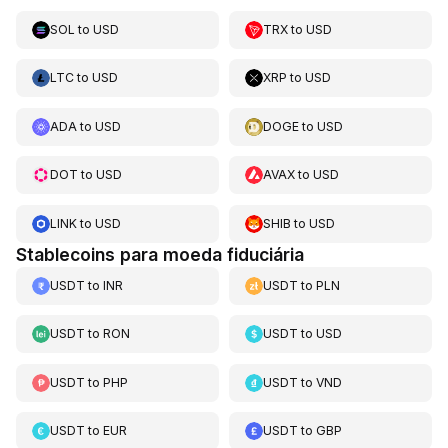
SOL
to
USD
TRX
to
USD
LTC
to
USD
XRP
to
USD
ADA
to
USD
DOGE
to
USD
DOT
to
USD
AVAX
to
USD
LINK
to
USD
SHIB
to
USD
Stablecoins para moeda fiduciária
USDT
to
INR
USDT
to
PLN
USDT
to
RON
USDT
to
USD
USDT
to
PHP
USDT
to
VND
USDT
to
EUR
USDT
to
GBP