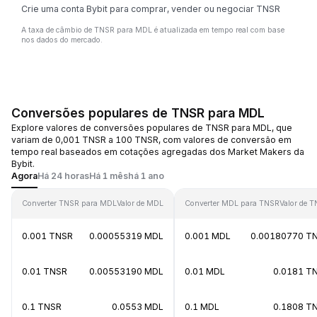
Crie uma conta Bybit para comprar, vender ou negociar TNSR
A taxa de câmbio de TNSR para MDL é atualizada em tempo real com base
nos dados do mercado.
Conversões populares de TNSR para MDL
Explore valores de conversões populares de TNSR para MDL, que
variam de 0,001 TNSR a 100 TNSR, com valores de conversão em
tempo real baseados em cotações agregadas dos Market Makers da
Bybit.
Agora
Há 24 horas
Há 1 mês
há 1 ano
Converter TNSR para MDL
Valor de MDL
Converter MDL para TNSR
Valor de 
0.001 TNSR
0.00055319 MDL
0.001 MDL
0.00180770 T
0.01 TNSR
0.00553190 MDL
0.01 MDL
0.0181 T
0.1 TNSR
0.0553 MDL
0.1 MDL
0.1808 T