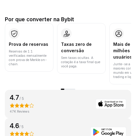
Por que converter na Bybit
Prova de reservas
Taxas zero de
Mais de 8
conversão
milhões d
Reservas de 1:1
verificadas mensalmente
usuários
Sem taxas ocultas. A
com prova de Merkle on-
cotação é a taxa final que
chain.
Junte-se a um
você paga.
maiores corret
mundo em vol
trading e liquid
4.7
/ 5
47K Reviews
4.6
/ 5