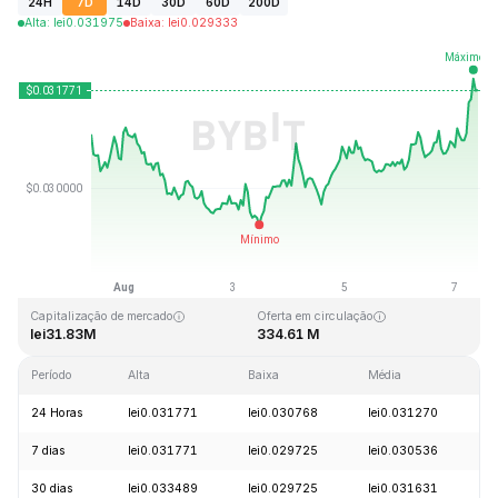
24H
7D
14D
30D
60D
200D
Alta
:
lei
0.031975
Baixa
:
lei
0.029333
Última atualização: 2026-08-07, 10:00 GMT+0
Máxima histórica
Mínima histórica
lei2.23
lei0.027329
Capitalização de mercado
Oferta em circulação
lei31.83M
334.61 M
Período
Alta
Baixa
Média
V
24 Horas
lei0.031771
lei0.030768
lei0.031270
+
7 dias
lei0.031771
lei0.029725
lei0.030536
+
30 dias
lei0.033489
lei0.029725
lei0.031631
-