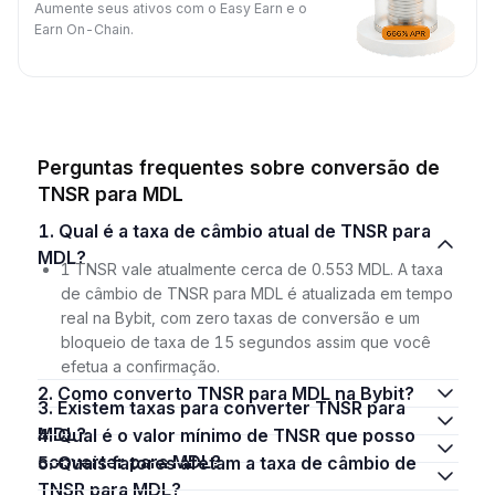
Aumente seus ativos com o Easy Earn e o
Earn On-Chain.
Perguntas frequentes sobre conversão de
TNSR para MDL
1. Qual é a taxa de câmbio atual de TNSR para
MDL?
1 TNSR vale atualmente cerca de 0.553 MDL. A taxa
de câmbio de TNSR para MDL é atualizada em tempo
real na Bybit, com zero taxas de conversão e um
bloqueio de taxa de 15 segundos assim que você
efetua a confirmação.
2. Como converto TNSR para MDL na Bybit?
3. Existem taxas para converter TNSR para
MDL?
4. Qual é o valor mínimo de TNSR que posso
converter para MDL?
5. Quais fatores afetam a taxa de câmbio de
TNSR para MDL?