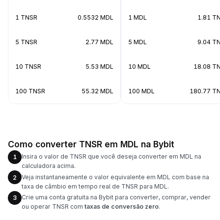
1 TNSR
0.5532 MDL
1 MDL
1.81 T
5 TNSR
2.77 MDL
5 MDL
9.04 T
10 TNSR
5.53 MDL
10 MDL
18.08 T
100 TNSR
55.32 MDL
100 MDL
180.77 T
Como converter TNSR em MDL na Bybit
Insira o valor de TNSR que você deseja converter em MDL na
1
calculadora acima.
Veja instantaneamente o valor equivalente em MDL com base na
2
taxa de câmbio em tempo real de TNSR para MDL.
Crie uma conta gratuita na Bybit para converter, comprar, vender
3
ou operar TNSR com
taxas de conversão zero
.