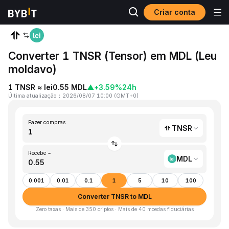
Criar conta
Página inicial
TNSR to MDL
Converter 1 TNSR (Tensor) em MDL (Leu
moldavo)
1 TNSR ≈ lei0.55 MDL
▲
+3.59%
24h
Última atualização
：
2026/08/07 10:00
(
GMT+0
)
Fazer compras
TNSR
Recebe ~
MDL
0.001
0.01
0.1
1
5
10
100
Converter TNSR to MDL
Zero taxas · Mais de 350 criptos · Mais de 40 moedas fiduciárias