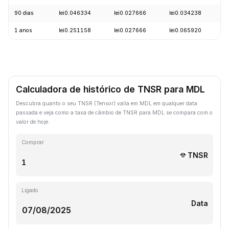
90 dias
lei0.046334
lei0.027666
lei0.034238
+
1 anos
lei0.251158
lei0.027666
lei0.065920
-
Calculadora de histórico de TNSR para MDL
Descubra quanto o seu TNSR (Tensor) valia em MDL em qualquer data
passada e veja como a taxa de câmbio de TNSR para MDL se compara com o
valor de hoje.
Comprar
TNSR
Ligado
Data