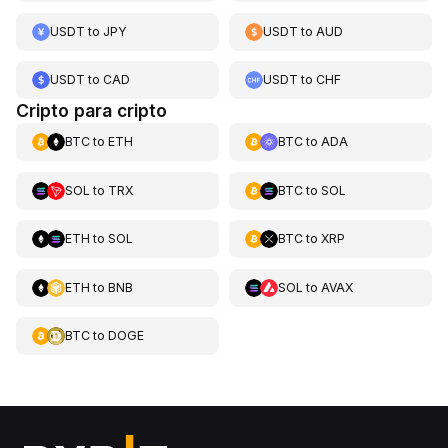
USDT
to
JPY
USDT
to
AUD
USDT
to
CAD
USDT
to
CHF
Cripto para cripto
BTC
to
ETH
BTC
to
ADA
SOL
to
TRX
BTC
to
SOL
ETH
to
SOL
BTC
to
XRP
ETH
to
BNB
SOL
to
AVAX
BTC
to
DOGE