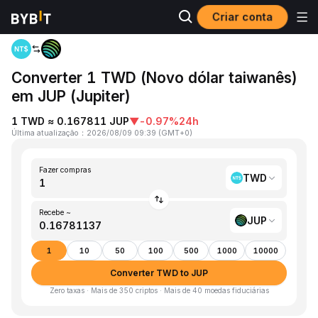
Criar conta
Página inicial
TWD to JUP
Converter 1 TWD (Novo dólar taiwanês)
em JUP (Jupiter)
1 TWD ≈ 0.167811 JUP
▼
-0.97%
24h
Última atualização
：
2026/08/09 09:39
(
GMT+0
)
Fazer compras
TWD
Recebe ~
JUP
1
10
50
100
500
1000
10000
Converter TWD to JUP
Zero taxas · Mais de 350 criptos · Mais de 40 moedas fiduciárias