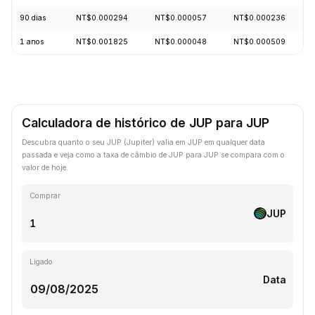
90 dias
NT$0.000294
NT$0.000057
NT$0.000236
1 anos
NT$0.001825
NT$0.000048
NT$0.000509
Calculadora de histórico de JUP para JUP
Descubra quanto o seu JUP (Jupiter) valia em JUP em qualquer data
passada e veja como a taxa de câmbio de JUP para JUP se compara com o
valor de hoje.
Comprar
JUP
Ligado
Data