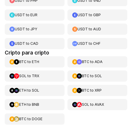
USDT
to
PHP
USDT
to
VND
USDT
to
EUR
USDT
to
GBP
USDT
to
JPY
USDT
to
AUD
USDT
to
CAD
USDT
to
CHF
Cripto para cripto
BTC
to
ETH
BTC
to
ADA
SOL
to
TRX
BTC
to
SOL
ETH
to
SOL
BTC
to
XRP
ETH
to
BNB
SOL
to
AVAX
BTC
to
DOGE