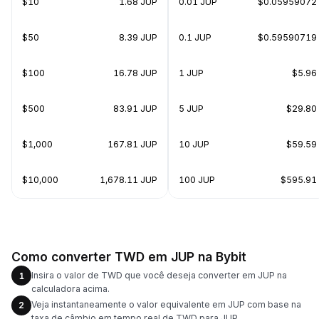
$10
1.68 JUP
0.01 JUP
$0.05959072
$50
8.39 JUP
0.1 JUP
$0.59590719
$100
16.78 JUP
1 JUP
$5.96
$500
83.91 JUP
5 JUP
$29.80
$1,000
167.81 JUP
10 JUP
$59.59
$10,000
1,678.11 JUP
100 JUP
$595.91
Como converter TWD em JUP na Bybit
Insira o valor de TWD que você deseja converter em JUP na
1
calculadora acima.
Veja instantaneamente o valor equivalente em JUP com base na
2
taxa de câmbio em tempo real de TWD para JUP.