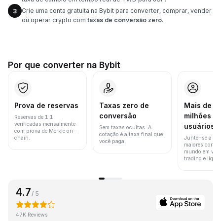
Crie uma conta gratuita na Bybit para converter, comprar, vender
3
ou operar crypto com
taxas de conversão zero
.
Por que converter na Bybit
Prova de reservas
Taxas zero de
Mais de 8
conversão
milhões d
Reservas de 1:1
verificadas mensalmente
usuários
Sem taxas ocultas. A
com prova de Merkle on-
cotação é a taxa final que
chain.
Junte-se a um
você paga.
maiores corret
mundo em vol
trading e liquid
4.7
/ 5
47K Reviews