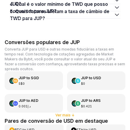
JUP?
4. Qual é o valor mínimo de TWD que posso
converter para JUP?
5. Quais fatores afetam a taxa de câmbio de
TWD para JUP?
Conversões populares de JUP
Converta JUP para USD e outras moedas fiduciárias a taxas em
tempo real. Com tecnologia de cotações agregadas de Market
Makers da Bybit, você pode consultar o valor atual do seu JUP e
fazer a conversão com confiança, aproveitando taxas precisas e sem
spreads ocultos.
JUP
to
SGD
JUP
to
USD
S$0
$0
JUP
to
AED
JUP
to
ARS
د.إ0.001
$0.421
Ver mais
↓
Pares de conversão de USD em destaque
BTC
to
USD
ETH
to
USD