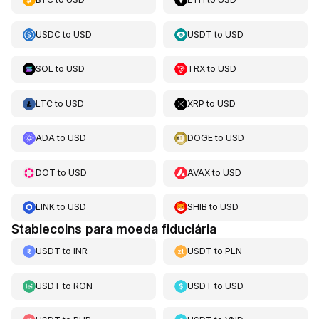
USDC
to
USD
USDT
to
USD
SOL
to
USD
TRX
to
USD
LTC
to
USD
XRP
to
USD
ADA
to
USD
DOGE
to
USD
DOT
to
USD
AVAX
to
USD
LINK
to
USD
SHIB
to
USD
Stablecoins para moeda fiduciária
USDT
to
INR
USDT
to
PLN
USDT
to
RON
USDT
to
USD