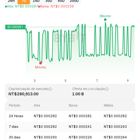
24H
7D
14D
30D
60D
200D
Alta
:
NT$
0.000287
Baixa
:
NT$
0.000239
Última atualização: 2026-08-09, 09:39 GMT+0
Máxima histórica
Mínima histórica
NT$0.128999
NT$0.000004
Capitalização de mercado
Oferta em circulação
NT$280,913.00
1.00 B
Período
Alta
Baixa
Média
24 Horas
NT$0.000282
NT$0.000281
NT$0.000282
7 dias
NT$0.000282
NT$0.000241
NT$0.000263
30 dias
NT$0.000290
NT$0.000226
NT$0.000264