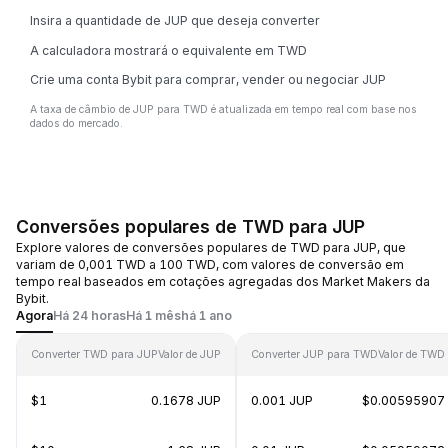
Insira a quantidade de JUP que deseja converter
A calculadora mostrará o equivalente em TWD
Crie uma conta Bybit para comprar, vender ou negociar JUP
A taxa de câmbio de JUP para TWD é atualizada em tempo real com base nos
dados do mercado.
Conversões populares de TWD para JUP
Explore valores de conversões populares de TWD para JUP, que
variam de 0,001 TWD a 100 TWD, com valores de conversão em
tempo real baseados em cotações agregadas dos Market Makers da
Bybit.
Agora
Há 24 horas
Há 1 mês
há 1 ano
Converter TWD para JUP
Valor de JUP
Converter JUP para TWD
Valor de TWD
$1
0.1678 JUP
0.001 JUP
$0.00595907