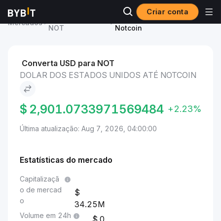
Criar conta
Preço de Notcoin
Dolar dos Estados Unidos to
Mercados
NOT
Notcoin
Converta USD para NOT
DOLAR DOS ESTADOS UNIDOS ATÉ NOTCOIN
$
2,901.0733971569484
+2.23%
Última atualização: Aug 7, 2026, 04:00:00
Estatísticas do mercado
Capitalizaçã
o de mercad
o
34.25M
Volume em 24h
0