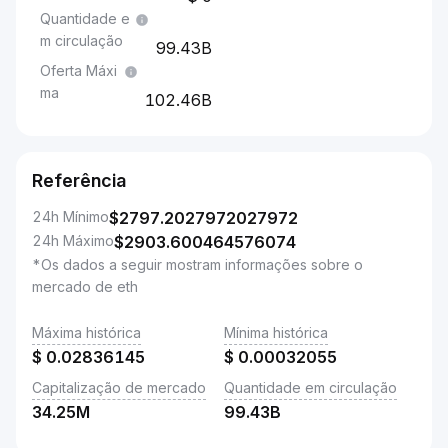
Quantidade e
m circulação
99.43B
Oferta Máxi
ma
102.46B
Referência
24h Mínimo
$
2797.2027972027972
24h Máximo
$
2903.600464576074
*Os dados a seguir mostram informações sobre o
mercado de eth
Máxima histórica
Mínima histórica
$
0.02836145
$
0.00032055
Capitalização de mercado
Quantidade em circulação
34.25M
99.43B