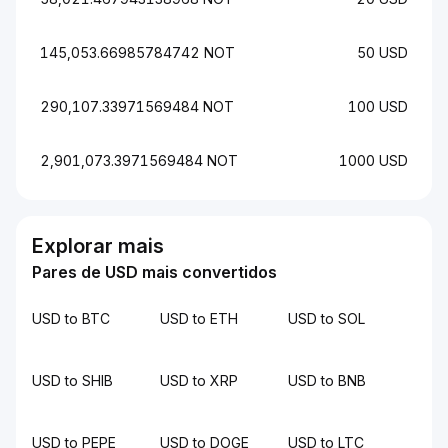
145,053.66985784742 NOT
50 USD
290,107.33971569484 NOT
100 USD
2,901,073.3971569484 NOT
1000 USD
Explorar mais
Pares de USD mais convertidos
USD to BTC
USD to ETH
USD to SOL
USD to SHIB
USD to XRP
USD to BNB
USD to PEPE
USD to DOGE
USD to LTC