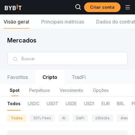
Criar conta
Visão geral
Principais métricas
Dados do contra
Mercados
Favoritos
Cripto
TradFi
Spot
Perpétuos
Vencimento
Opções
Todos
USDC
USDT
USDE
USD1
EUR
BRL
P
Todos
50% Fees
AI
DeFi
xStocks
Área da