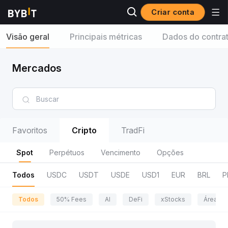
Criar conta
Visão geral
Principais métricas
Dados do contra
Mercados
Favoritos
Cripto
TradFi
Spot
Perpétuos
Vencimento
Opções
Todos
USDC
USDT
USDE
USD1
EUR
BRL
P
Todos
50% Fees
AI
DeFi
xStocks
Área da