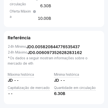
circulação
6.30B
Oferta Máxim
a
10.00B
Referência
24h Mínimo
JD
0.005820844776535437
24h Máximo
JD
0.006097352628283162
*Os dados a seguir mostram informações sobre o
mercado de eth
Máxima histórica
Mínima histórica
JD
--
JD
--
Capitalização de mercado
Quantidade em circulação
--
6.30B