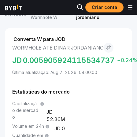
Criar conta
Preço de
Wormhole to Dinar
Mercados
Wormhole W
jordaniano
Converta W para JOD
WORMHOLE ATÉ DINAR JORDANIANO
JD
0.005905924115534737
+0.24
Última atualização: Aug 7, 2026, 04:00:00
Estatísticas do mercado
Capitalizaçã
o de mercad
o
52.36M
Volume em 24h
0
Quantidade em